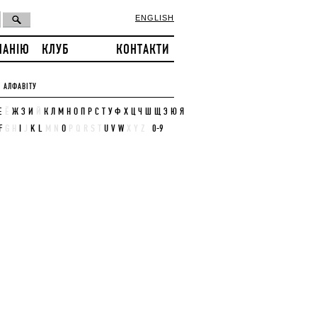
ENGLISH
ПАНІЮ
КЛУБ
КОНТАКТИ
 АЛФАВІТУ
Е
Ё
Ж
З
И
Й
К
Л
М
Н
О
П
Р
С
Т
У
Ф
Х
Ц
Ч
Ш
Щ
Э
Ю
Я
F
G
H
I
J
K
L
M
N
O
P
Q
R
S
T
U
V
W
X
Y
Z
0-9