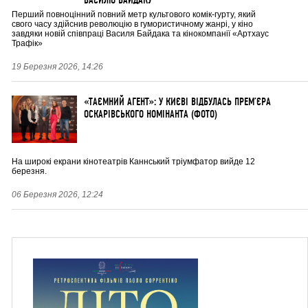
Перший повноцінний повний метр культового комік-гурту, який
свого часу здійснив революцію в гумористичному жанрі, у кіно
завдяки новій співпраці Василя Байдака та кінокомпанії «Артхаус
Трафік»
19 Березня 2026, 14:26
«ТАЄМНИЙ АГЕНТ»: У КИЄВІ ВІДБУЛАСЬ ПРЕМ’ЄРА
ОСКАРІВСЬКОГО НОМІНАНТА (ФОТО)
На широкі екрани кінотеатрів Каннський тріумфатор вийде 12
березня.
06 Березня 2026, 12:24