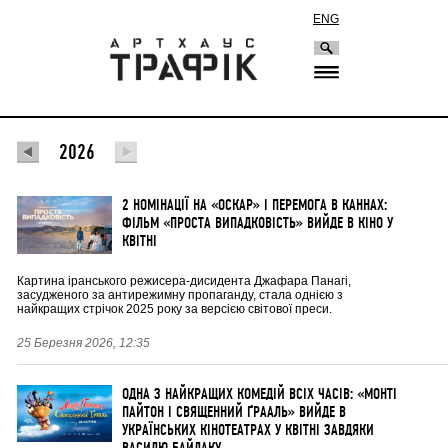
ENG
2026
2 НОМІНАЦІЇ НА «ОСКАР» І ПЕРЕМОГА В КАННАХ:
ФІЛЬМ «ПРОСТА ВИПАДКОВІСТЬ» ВИЙДЕ В КІНО У
КВІТНІ
Картина іранського режисера-дисидента Джафара Панагі,
засудженого за антирежимну пропаганду, стала однією з
найкращих стрічок 2025 року за версією світової преси.
25 Березня 2026, 12:35
ОДНА З НАЙКРАЩИХ КОМЕДІЙ ВСІХ ЧАСІВ: «МОНТІ
ПАЙТОН І СВЯЩЕННИЙ ҐРААЛЬ» ВИЙДЕ В
УКРАЇНСЬКИХ КІНОТЕАТРАХ У КВІТНІ ЗАВДЯКИ
ВАСИЛЮ БАЙДАКУ