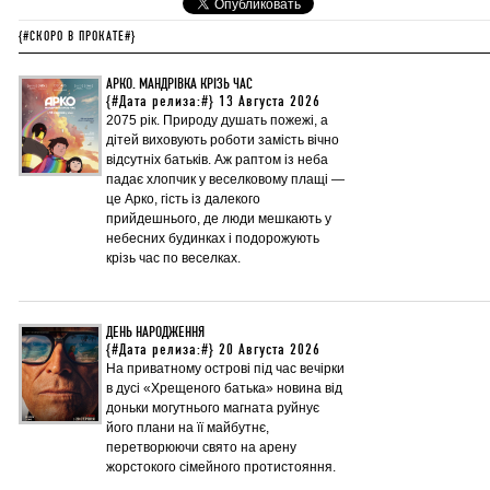
{#СКОРО В ПРОКАТЕ#}
АРКО. МАНДРІВКА КРІЗЬ ЧАС
{#Дата релиза:#} 13 Августа 2026
2075 рік. Природу душать пожежі, а
дітей виховують роботи замість вічно
відсутніх батьків. Аж раптом із неба
падає хлопчик у веселковому плащі —
це Арко, гість із далекого
прийдешнього, де люди мешкають у
небесних будинках і подорожують
крізь час по веселках.
ДЕНЬ НАРОДЖЕННЯ
{#Дата релиза:#} 20 Августа 2026
На приватному острові під час вечірки
в дусі «Хрещеного батька» новина від
доньки могутнього магната руйнує
його плани на її майбутнє,
перетворюючи свято на арену
жорстокого сімейного протистояння.