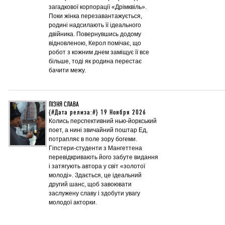
загадкової корпорації «Дрімквіль».
Поки жінка перезавантажується,
родині надсилають її ідеального
двійника. Повернувшись додому
відновленою, Керол помічає, що
робот з кожним днем заміщує її все
більше, тоді як родина перестає
бачити межу.
ПІЗНЯ СЛАВА
{#Дата релиза:#} 19 Ноября 2026
Колись перспективний нью-йоркський
поет, а нині звичайний поштар Ед,
потрапляє в поле зору богеми.
Гіпстери-студенти з Мангеттена
перевідкривають його забуте видання
і затягують автора у світ «золотої
молоді». Здається, це ідеальний
другий шанс, щоб завоювати
заслужену славу і здобути увагу
молодої акторки.