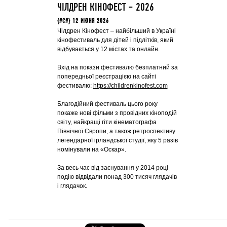
ЧІЛДРЕН КІНОФЕСТ – 2026
{#C#} 12 ИЮНЯ 2026
Чілдрен Кінофест – найбільший в Україні
кінофестиваль для дітей і підлітків, який
відбувається у 12 містах та онлайн.
Вхід на покази фестивалю безплатний за
попередньої реєстрацією на сайті
фестивалю:
https://childrenkinofest.com
Благодійний фестиваль цього року
покаже нові фільми з провідних кіноподій
світу, найкращі гіти кінематографа
Північної Європи, а також ретроспективу
легендарної ірландської студії, яку 5 разів
номінували на «Оскар».
За весь час від заснування у 2014 році
подію відвідали понад 300 тисяч глядачів
і глядачок.