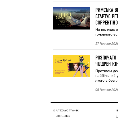
РИМСЬКА ВИ
СТАРТУЄ РЕ
СОРРЕНТІНО
На великих е
головного ес
17 Червня 2026
РОЗПОЧАТО 
ЧІЛДРЕН КІ
Протягом дес
найбільший ук
якого є безп
05 Червня 2026
© АРТХАУС ТРАФІК,
В
2003–2026