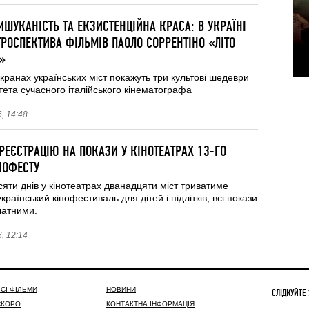
ШУКАНІСТЬ ТА ЕКЗИСТЕНЦІЙНА КРАСА: В УКРАЇНІ
ТРОСПЕКТИВА ФІЛЬМІВ ПАОЛО СОРРЕНТІНО «ЛІТО
»
кранах українських міст покажуть три культові шедеври
тета сучасного італійського кінематографа
, 14:48
РЕЄСТРАЦІЮ НА ПОКАЗИ У КІНОТЕАТРАХ 13-ГО
НОФЕСТУ
яти днів у кінотеатрах дванадцяти міст триватиме
раїнський кінофестиваль для дітей і підлітків, всі покази
латними.
, 12:14
СІ ФІЛЬМИ
НОВИНИ
СЛІДКУЙТЕ
СКОРО
КОНТАКТНА ІНФОРМАЦІЯ