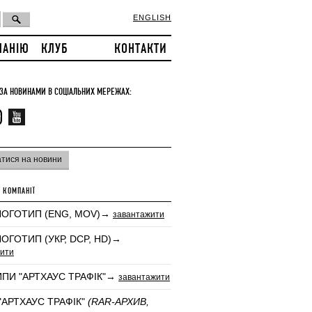
ENGLISH
ПАНІЮ
КЛУБ
КОНТАКТИ
 ЗА НОВИНАМИ В СОЦІАЛЬНИХ МЕРЕЖАХ:
атися на новини
 КОМПАНІЇ
ЛОГОТИП (ENG, MOV)→
завантажити
ЛОГОТИП (УКР, DCP, HD)→
ити
ПИ "АРТХАУС ТРАФІК"→
завантажити
"АРТХАУС ТРАФIК"
(RAR-АРХИВ,