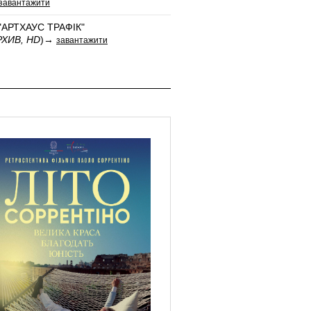
завантажити
"АРТХАУС ТРАФIК"
РХИВ, HD
)→
завантажити