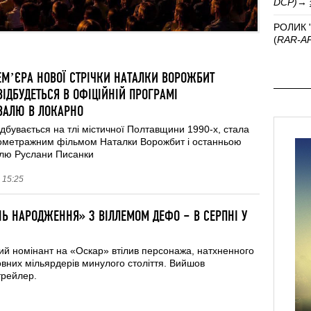
DCP)
→
РОЛИК 
(
RAR‑А
ЕМʼЄРА НОВОЇ СТРІЧКИ НАТАЛКИ ВОРОЖБИТ
ІДБУДЕТЬСЯ В ОФІЦІЙНІЙ ПРОГРАМІ
ВАЛЮ В ЛОКАРНО
відбувається на тлі містичної Полтавщини 1990-х, стала
ометражним фільмом Наталки Ворожбит і останньою
лю Руслани Писанки
 15:25
Ь НАРОДЖЕННЯ» З ВІЛЛЕМОМ ДЕФО – В СЕРПНІ У
ий номінант на «Оскар» втілив персонажа, натхненного
овних мільярдерів минулого століття. Вийшов
трейлер.