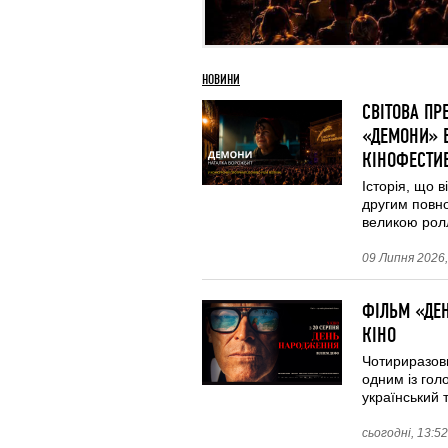
НОВИНИ
СВІТОВА ПР
«ДЕМОНИ» В
КІНОФЕСТИ
Історія, що 
другим повн
великою рол
09 Липня 2026,
ФІЛЬМ «ДЕН
КІНО
Чотириразов
одним із гол
український 
сьогодні, 13:52