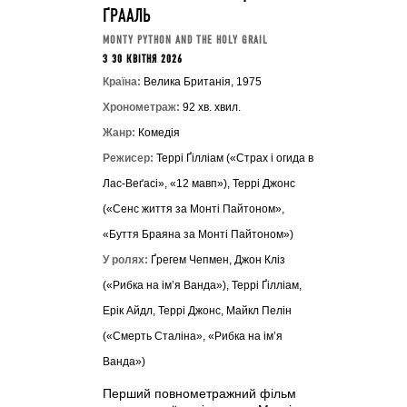
ҐРААЛЬ
MONTY PYTHON AND THE HOLY GRAIL
З 30 КВІТНЯ 2026
Країна:
Велика Британія, 1975
Хронометраж:
92 хв. хвил.
Жанр:
Комедія
Режисер:
Террі Ґілліам («Страх і огида в
Лас-Веґасі», «12 мавп»), Террі Джонс
(«Сенс життя за Монті Пайтоном»,
«Буття Браяна за Монті Пайтоном»)
У ролях:
Ґрегем Чепмен, Джон Кліз
(«Рибка на ім’я Ванда»), Террі Ґілліам,
Ерік Айдл, Террі Джонс, Майкл Пелін
(«Смерть Сталіна», «Рибка на ім’я
Ванда»)
Перший повнометражний фільм