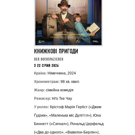
КНИЖКОВІ ПРИГОДИ
DER BUCHSPAZIERER
З 22 СІЧНЯ 2026
Країна:
Німеччина, 2024
Хронометраж:
98 хв. хвил.
Жанр:
сімейна комедія
Режисер:
Нґо Тхе Чау
У ролях:
Крістоф Марія Гербст («Джим
Ґудзик», «Маленька міс Дуліттл»), Юна
Беннетт («Сигнал»), Рональд Церфельд
(«Два до одного», «Вавилон-Берлін»),