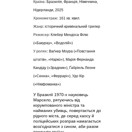
Країна:
Бразилія, Франція, Німеччина,
Нідерланди, 2025
Хронометраж:
161 хв. хвил.
Жанр:
історичний кримінальний трилер
Режисер:
Клебер Мендоса Філю
(«Бакурау», «Водолій»)
У ролях:
Ваґнер Моура («Повстання
штатів», «Нарко»), Марія Фернанда
Кандіду («Зрадник»), Ґабріель Леоне
(«Сенна», «Феррарі»), Удо Кір
(«Німфоманка»)
У Бразилії 1970-х науковець
Марсело, рятуючись від
корумпованого міністра та
найманих убивць, повертається до
рідного міста, де серед хаосу й
поліцейських розправ намагається
возз’єднатися з сином, аби разом
покинути країну.