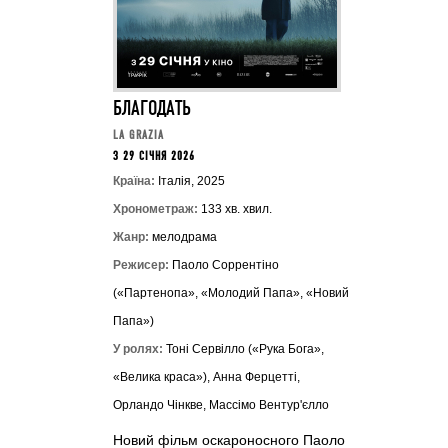
БЛАГОДАТЬ
LA GRAZIA
З 29 СІЧНЯ 2026
Країна:
Італія, 2025
Хронометраж:
133 хв. хвил.
Жанр:
мелодрама
Режисер:
Паоло Соррентіно
(«Партенопа», «Молодий Папа», «Новий
Папа»)
У ролях:
Тоні Сервілло («Рука Бога»,
«Велика краса»), Анна Ферцетті,
Орландо Чінкве, Массімо Вентур'єлло
Новий фільм оскароносного Паоло