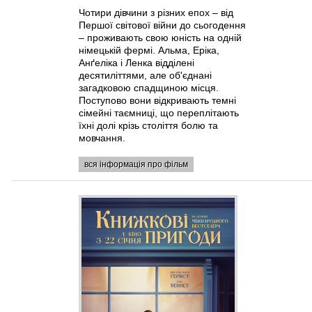
Чотири дівчини з різних епох – від
Першої світової війни до сьогодення
– проживають свою юність на одній
німецькій фермі. Альма, Еріка,
Анґеліка і Ленка відділені
десятиліттями, але об'єднані
загадковою спадщиною місця.
Поступово вони відкривають темні
сімейні таємниці, що переплітають
їхні долі крізь століття болю та
мовчання.
вся інформація про фільм