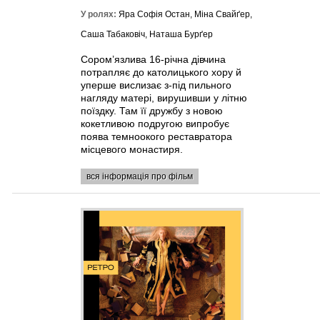
У ролях:
Яра Софія Остан, Міна Свайґер,
Саша Табаковіч, Наташа Бурґер
Сором’язлива 16-річна дівчина
потрапляє до католицького хору й
уперше вислизає з-під пильного
нагляду матері, вирушивши у літню
поїздку. Там її дружбу з новою
кокетливою подругою випробує
поява темноокого реставратора
місцевого монастиря.
вся інформація про фільм