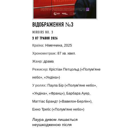
ВІДОБРАЖЕННЯ №3
MIROIRS NO. 3
З 07 ТРАВНЯ 2026
Країна:
Німеччина, 2025
Хронометраж:
87 хв. хвил.
Жанр:
драма
Режисер:
Крістіан Петцольд («Полум’яне
небо», «Ундіна»)
У ролях:
Паула Бір («Полум’яне небо»,
«Ундіна», «Франц»), Барбара Ауер,
Маттіас Брандт («Вавилон-Берлін»),
Енно Требс («Полум’яне небо»)
Лаура дивом лишається
неушкодженою після