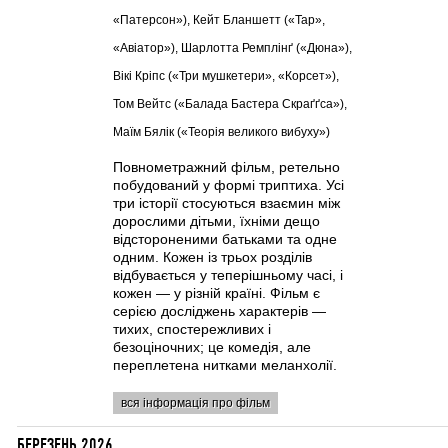
«Патерсон»), Кейт Бланшетт («Тар»,
«Авіатор»), Шарлотта Ремплінґ («Дюна»),
Вікі Кріпс («Три мушкетери», «Корсет»),
Том Вейтс («Балада Бастера Скраґґса»),
Маїм Бялік («Теорія великого вибуху»)
Повнометражний фільм, ретельно
побудований у формі триптиха. Усі
три історії стосуються взаємин між
дорослими дітьми, їхніми дещо
відстороненими батьками та одне
одним. Кожен із трьох розділів
відбувається у теперішньому часі, і
кожен — у різній країні. Фільм є
серією досліджень характерів —
тихих, спостережливих і
безоціночних; це комедія, але
переплетена нитками меланхолії.
вся інформація про фільм
БЕРЕЗЕНЬ 2026