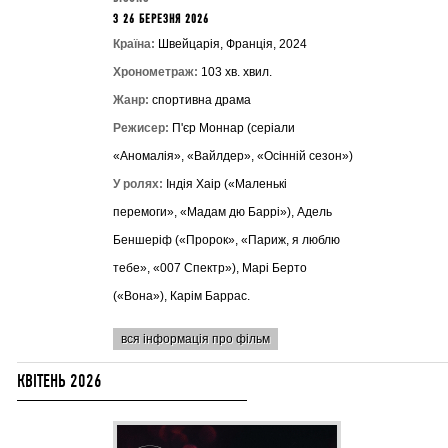
З 26 БЕРЕЗНЯ 2026
Країна:
Швейцарія, Франція, 2024
Хронометраж:
103 хв. хвил.
Жанр:
спортивна драма
Режисер:
П'єр Моннар (серіали
«Аномалія», «Вайлдер», «Осінній сезон»)
У ролях:
Індія Хаір («Маленькі
перемоги», «Мадам дю Баррі»), Адель
Беншеріф («Пророк», «Париж, я люблю
тебе», «007 Спектр»), Марі Берто
(«Вона»), Карім Баррас.
вся інформація про фільм
КВІТЕНЬ 2026