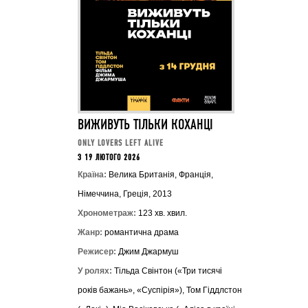
ВИЖИВУТЬ ТІЛЬКИ КОХАНЦІ
ONLY LOVERS LEFT ALIVE
З 19 ЛЮТОГО 2026
Країна:
Велика Британія, Франція,
Німеччина, Греція, 2013
Хронометраж:
123 хв. хвил.
Жанр:
романтична драма
Режисер:
Джим Джармуш
У ролях:
Тільда Свінтон («Три тисячі
років бажань», «Суспірія»), Том Гіддлстон