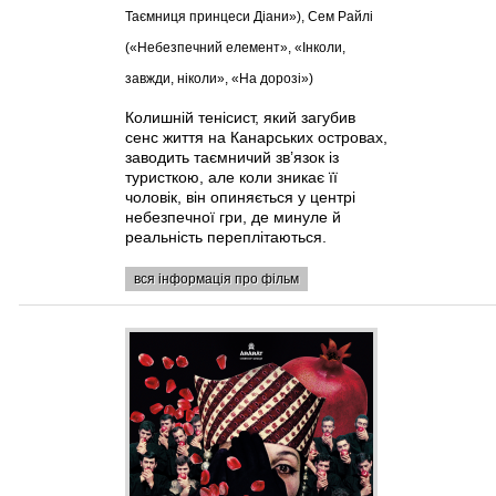
Таємниця принцеси Діани»), Сем Райлі
(«Небезпечний елемент», «Інколи,
завжди, ніколи», «На дорозі»)
Колишній тенісист, який загубив
сенс життя на Канарських островах,
заводить таємничий зв’язок із
туристкою, але коли зникає її
чоловік, він опиняється у центрі
небезпечної гри, де минуле й
реальність переплітаються.
вся інформація про фільм