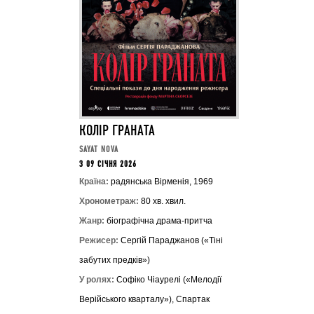
КОЛІР ГРАНАТА
SAYAT NOVA
З 09 СІЧНЯ 2026
Країна:
радянська Вірменія, 1969
Хронометраж:
80 хв. хвил.
Жанр:
біографічна драма-притча
Режисер:
Сергій Параджанов («Тіні
забутих предків»)
У ролях:
Софіко Чіаурелі («Мелодії
Верійського кварталу»), Спартак