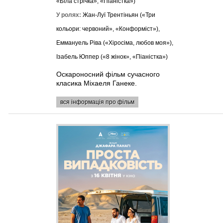
«Біла стрічка», «Піаністка»)
У ролях:
Жан-Луї Трентіньян («Три
кольори: червоний», «Конформіст»),
Еммануель Ріва («Хіросіма, любов моя»),
Ізабель Юппер («8 жінок», «Піаністка»)
Оскароносний фільм сучасного
класика Міхаеля Ганеке.
вся інформація про фільм