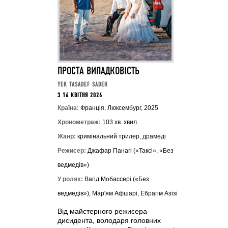
ПРОСТА ВИПАДКОВІСТЬ
YEK TASADEF SADEH
З 16 КВІТНЯ 2026
Країна:
Франція, Люксембург, 2025
Хронометраж:
103 хв. хвил.
Жанр:
кримінальний трилер, драмеді
Режисер:
Джафар Панагі («Таксі», «Без
ведмедів»)
У ролях:
Вагід Мобассері («Без
ведмедів»), Мар'ям Афшарі, Ебрагім Азізі
Від майстерного режисера-
дисидента, володаря головних