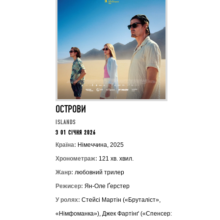
ОСТРОВИ
ISLANDS
З 01 СІЧНЯ 2026
Країна:
Німеччина, 2025
Хронометраж:
121 хв. хвил.
Жанр:
любовний трилер
Режисер:
Ян-Оле Ґерстер
У ролях:
Стейсі Мартін («Бруталіст»,
«Німфоманка»), Джек Фартінґ («Спенсер: