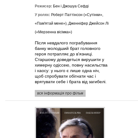
Режисер:
Бен і Джошуа Сефді
У ролях:
Роберт Паттінсон («Сутінки»,
«Пам'ятай мене»), Дженніфер Джейсон Лі
(«Мерзенна вісімка»)
Після невдалого пограбування
банку молодший брат головного
героя потрапляє до в'язниці.
Старшому доведеться вирушити у
химерну одіссею, повну насильства
і хаосу: у нього є лише одна ніч,
щоб спробувати обігнати час і
врятувати себе і брата від загибелі.
вся інформація про фільм