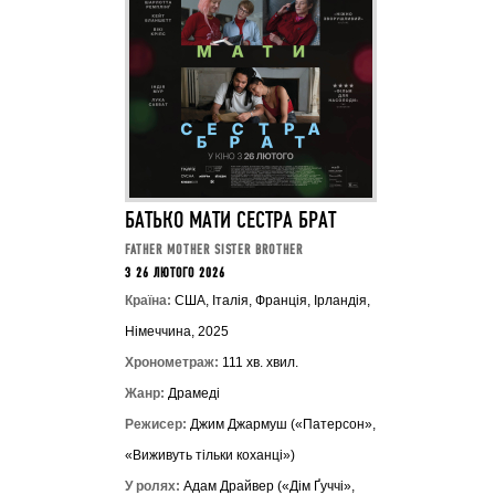
БАТЬКО МАТИ СЕCТРА БРАТ
FATHER MOTHER SISTER BROTHER
З 26 ЛЮТОГО 2026
Країна:
США, Італія, Франція, Ірландія,
Німеччина, 2025
Хронометраж:
111 хв. хвил.
Жанр:
Драмеді
Режисер:
Джим Джармуш («Патерсон»,
«Виживуть тільки коханці»)
У ролях:
Адам Драйвер («Дім Ґуччі»,