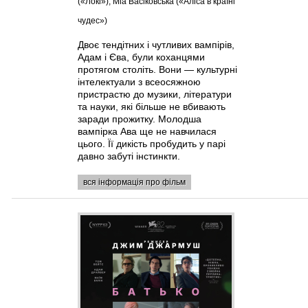
(«Локі»), Міа Васіковська («Аліса в країні
чудес»)
Двоє тендітних і чутливих вампірів,
Адам і Єва, були коханцями
протягом століть. Вони — культурні
інтелектуали з всеосяжною
пристрастю до музики, літератури
та науки, які більше не вбивають
заради прожитку. Молодша
вампірка Ава ще не навчилася
цього. Її дикість пробудить у парі
давно забуті інстинкти.
вся інформація про фільм