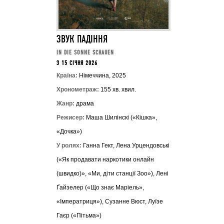
ЗВУК ПАДІННЯ
IN DIE SONNE SCHAUEN
З 15 СІЧНЯ 2026
Країна:
Німеччина, 2025
Хронометраж:
155 хв. хвил.
Жанр:
драма
Режисер:
Маша Шилінскі («Кішка»,
«Дочка»)
У ролях:
Ганна Гект, Лена Урцендовські
(«Як продавати наркотики онлайн
(швидко)», «Ми, діти станції Зоо»), Лені
Ґайзелер («Що знає Маріель»,
«Імператриця»), Сузанне Вюст, Луїзе
Гаєр («Пітьма»)