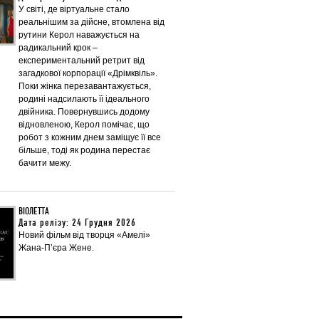
У світі, де віртуальне стало
реальнішим за дійсне, втомлена від
рутини Керол наважується на
радикальний крок –
експериментальний ретрит від
загадкової корпорації «Дрімквіль».
Поки жінка перезавантажується,
родині надсилають її ідеального
двійника. Повернувшись додому
відновленою, Керол помічає, що
робот з кожним днем заміщує її все
більше, тоді як родина перестає
бачити межу.
ВІОЛЕТТА
Дата релізу: 24 Грудня 2026
Новий фільм від творця «Амелі»
Жана-Пʼєра Жене.