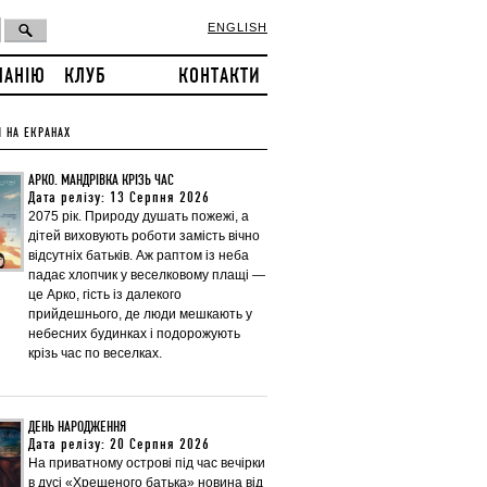
ENGLISH
ПАНІЮ
КЛУБ
КОНТАКТИ
 НА ЕКРАНАХ
АРКО. МАНДРІВКА КРІЗЬ ЧАС
Дата релізу: 13 Серпня 2026
2075 рік. Природу душать пожежі, а
дітей виховують роботи замість вічно
відсутніх батьків. Аж раптом із неба
падає хлопчик у веселковому плащі —
це Арко, гість із далекого
прийдешнього, де люди мешкають у
небесних будинках і подорожують
крізь час по веселках.
ДЕНЬ НАРОДЖЕННЯ
Дата релізу: 20 Серпня 2026
На приватному острові під час вечірки
в дусі «Хрещеного батька» новина від