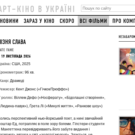
АРТ–КІНО В УКРАЇНІ
НОВИНИ
ЗАРАЗ У КІНО
СКОРО
ВСІ ФІЛЬМИ
ПРО КОМ
НЕЗАБАРОМ
ПІЗНЯ СЛАВА
ATE FAME
 19 ЛИСТОПАДА 2026
раїна:
США, 2025
Хронометраж:
96 хв.
Жанр:
Драмеді
Режисер:
Кент Джонс («Гічкок/Трюффо»)
У ролях:
Віллем Дефо («Носферату», «Бідолашні створіння»,
«Людина-павук»), Ґрета Лі («Минулі життя», «Ранкове шоу»)
Колись перспективний нью-йоркський поет, а нині звичайний
поштар Ед, потрапляє в поле зору богеми. Гіпстери-студенти
з Мангеттена перевідкривають його забуте видання і
атягують автора у світ «золотої молоді». Здається, це