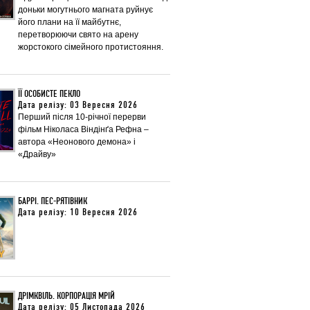
доньки могутнього магната руйнує
його плани на її майбутнє,
перетворюючи свято на арену
жорстокого сімейного протистояння.
ЇЇ ОСОБИСТЕ ПЕКЛО
Дата релізу: 03 Вересня 2026
Перший після 10-річної перерви
фільм Ніколаса Віндінґа Рефна –
автора «Неонового демона» і
«Драйву»
БАРРІ. ПЕС-РЯТІВНИК
Дата релізу: 10 Вересня 2026
ДРІМКВІЛЬ. КОРПОРАЦІЯ МРІЙ
Дата релізу: 05 Листопада 2026