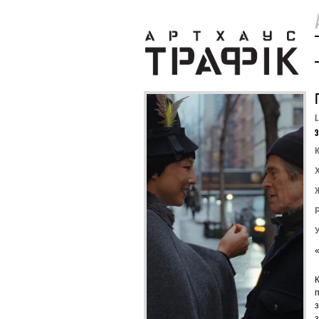
L
З
К
з