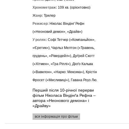
Хронометраж:
109 хв. (орієнтовно)
Жанр:
Трилер
Режисер:
Ніколас Віндінґ Рефн
(«Неоновий демон», «Драйв»)
У ролях:
Софі Тетчер («Компаньйон»,
«Єретик»), Чарльз Мелтон («Травень,
грудень», «Рівердейл»), Дуґрей Скотт
(«Хітмен», «Гра Ріплі»), Дієґо Кальва
(«Вавилон», «Нарко: Мексика»), Крістін
Фросет («Мисливиці»), Гавана Роуз Лю.
Перший після 10-річної перерви
фільм Ніколаса Віндінґа Рефна –
автора «Неонового демона» і
«Драйву»
вся інформація про фільм