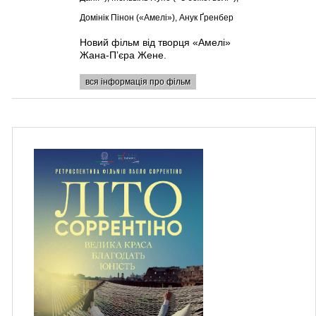
Домінік Пінон («Амелі»), Анук Ґренбер
Новий фільм від творця «Амелі»
Жана-Пʼєра Жене.
вся інформація про фільм