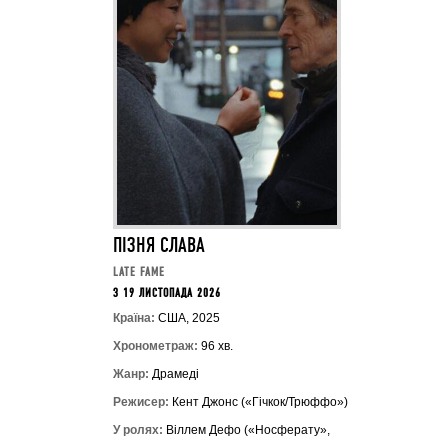
ПІЗНЯ СЛАВА
LATE FAME
З 19 ЛИСТОПАДА 2026
Країна:
США, 2025
Хронометраж:
96 хв.
Жанр:
Драмеді
Режисер:
Кент Джонс («Гічкок/Трюффо»)
У ролях:
Віллем Дефо («Носферату»,