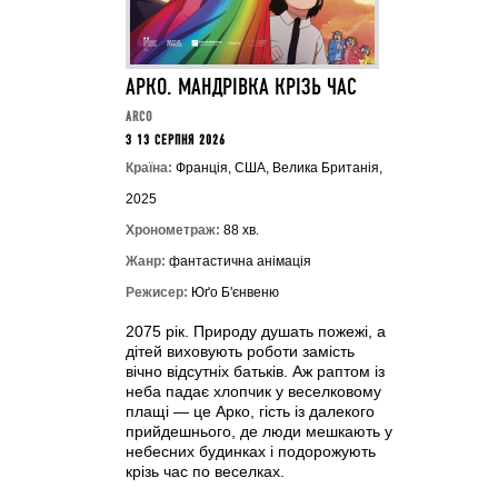
АРКО. МАНДРІВКА КРІЗЬ ЧАС
ARCO
З 13 СЕРПНЯ 2026
Країна:
Франція, США, Велика Британія,
2025
Хронометраж:
88 хв.
Жанр:
фантастична анімація
Режисер:
Юґо Б'єнвеню
2075 рік. Природу душать пожежі, а
дітей виховують роботи замість
вічно відсутніх батьків. Аж раптом із
неба падає хлопчик у веселковому
плащі — це Арко, гість із далекого
прийдешнього, де люди мешкають у
небесних будинках і подорожують
крізь час по веселках.