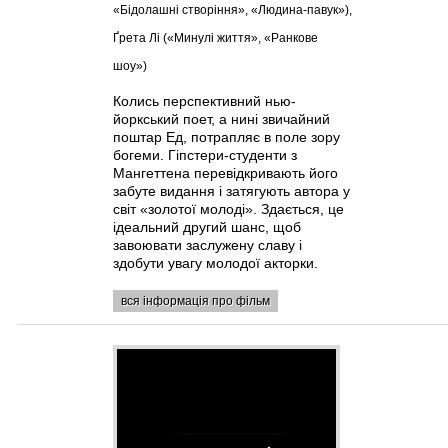
«Бідолашні створіння», «Людина-павук»),
Ґрета Лі («Минулі життя», «Ранкове
шоу»)
Колись перспективний нью-
йоркський поет, а нині звичайний
поштар Ед, потрапляє в поле зору
богеми. Гіпстери-студенти з
Мангеттена перевідкривають його
забуте видання і затягують автора у
світ «золотої молоді». Здається, це
ідеальний другий шанс, щоб
завоювати заслужену славу і
здобути увагу молодої акторки.
вся інформація про фільм