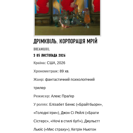
ДРІМКВІЛЬ. КОРПОРАЦІЯ МРІЙ
DREAMQUIL
З 05 ЛИСТОПАДА 2026
Країна:
США, 2026
Хронометраж:
89 хв.
Жанр:
фантастичний психологічний
трилер
Режисер:
Алекс Праґер
У ролях:
Елізабет Бенкс («Брайтбьорн»,
«Голодні ігри»), Джон Сі Рейлі («Брати
Сістерс», «Ночі в стилі буґі»), Джульєтт
Льюїс («Мис страху»), Кетрін Ньютон