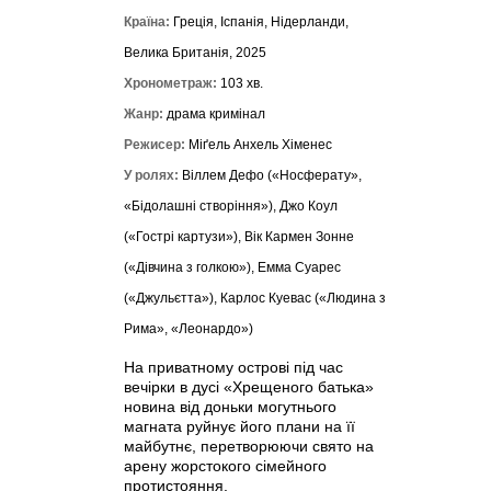
Країна:
Греція, Іспанія, Нідерланди,
Велика Британія, 2025
Хронометраж:
103 хв.
Жанр:
драма кримінал
Режисер:
Міґель Анхель Хіменес
У ролях:
Віллем Дефо («Носферату»,
«Бідолашні створіння»), Джо Коул
(«Гострі картузи»), Вік Кармен Зонне
(«Дівчина з голкою»), Емма Суарес
(«Джульєтта»), Карлос Куевас («Людина з
Рима», «Леонардо»)
На приватному острові під час
вечірки в дусі «Хрещеного батька»
новина від доньки могутнього
магната руйнує його плани на її
майбутнє, перетворюючи свято на
арену жорстокого сімейного
протистояння.