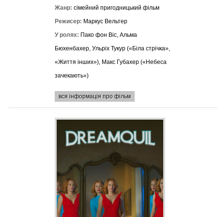
Жанр:
сімейний пригодницький фільм
Режисер:
Маркус Вельтер
У ролях:
Пако фон Віс, Альма
Бюхенбахер, Ульріх Тукур («Біла стрічка»,
«Життя інших»), Макс Губахер («Небеса
зачекають»)
вся інформація про фільм