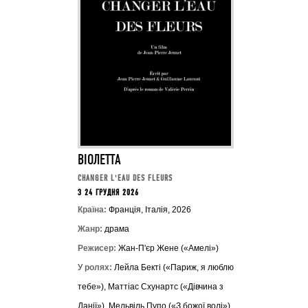
ВІОЛЕТТА
CHANGER L'EAU DES FLEURS
З 24 ГРУДНЯ 2026
Країна:
Франція, Італія, 2026
Жанр:
драма
Режисер:
Жан-П'єр Жене («Амелі»)
У ролях:
Лейла Бекті («Париж, я люблю
тебе»), Маттіас Схунартс («Дівчина з
Данії»), Мельвіль Пупо («З божої волі»),