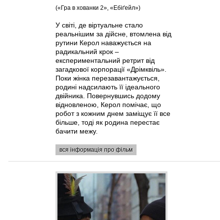
(«Гра в хованки 2», «Ебіґейл»)
У світі, де віртуальне стало
реальнішим за дійсне, втомлена від
рутини Керол наважується на
радикальний крок –
експериментальний ретрит від
загадкової корпорації «Дрімквіль».
Поки жінка перезавантажується,
родині надсилають її ідеального
двійника. Повернувшись додому
відновленою, Керол помічає, що
робот з кожним днем заміщує її все
більше, тоді як родина перестає
бачити межу.
вся інформація про фільм