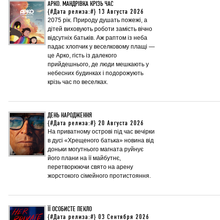
АРКО. МАНДРІВКА КРІЗЬ ЧАС
{#Дата релиза:#} 13 Августа 2026
2075 рік. Природу душать пожежі, а
дітей виховують роботи замість вічно
відсутніх батьків. Аж раптом із неба
падає хлопчик у веселковому плащі —
це Арко, гість із далекого
прийдешнього, де люди мешкають у
небесних будинках і подорожують
крізь час по веселках.
ДЕНЬ НАРОДЖЕННЯ
{#Дата релиза:#} 20 Августа 2026
На приватному острові під час вечірки
в дусі «Хрещеного батька» новина від
доньки могутнього магната руйнує
його плани на її майбутнє,
перетворюючи свято на арену
жорстокого сімейного протистояння.
ЇЇ ОСОБИСТЕ ПЕКЛО
{#Дата релиза:#} 03 Сентября 2026