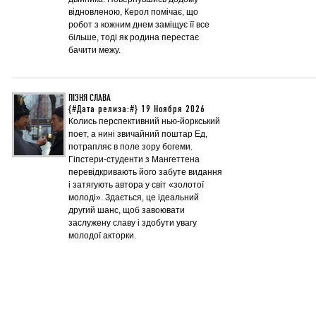
відновленою, Керол помічає, що
робот з кожним днем заміщує її все
більше, тоді як родина перестає
бачити межу.
ПІЗНЯ СЛАВА
{#Дата релиза:#} 19 Ноября 2026
Колись перспективний нью-йоркський
поет, а нині звичайний поштар Ед,
потрапляє в поле зору богеми.
Гіпстери-студенти з Мангеттена
перевідкривають його забуте видання
і затягують автора у світ «золотої
молоді». Здається, це ідеальний
другий шанс, щоб завоювати
заслужену славу і здобути увагу
молодої акторки.