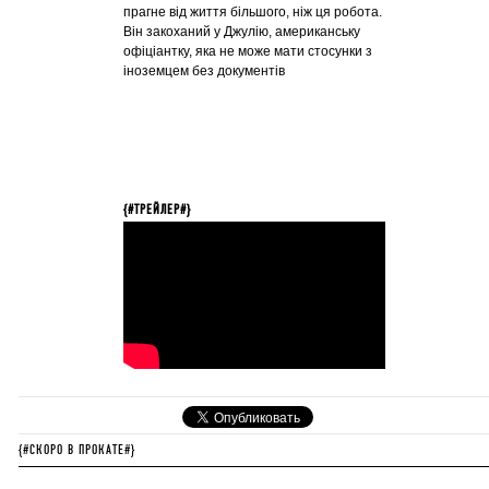
прагне від життя більшого, ніж ця робота.
Він закоханий у Джулію, американську
офіціантку, яка не може мати стосунки з
іноземцем без документів
{#ТРЕЙЛЕР#}
{#СКОРО В ПРОКАТЕ#}