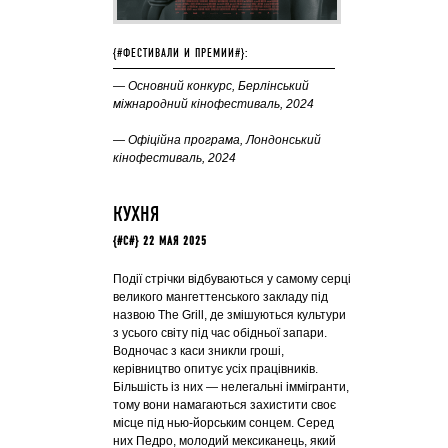
{#ФЕСТИВАЛИ И ПРЕМИИ#}:
— Основний конкурс, Берлінський
міжнародний кінофестиваль, 2024
— Офіційна програма, Лондонський
кінофестиваль, 2024
КУХНЯ
{#C#} 22 МАЯ 2025
Події стрічки відбуваються у самому серці
великого мангеттенського закладу під
назвою The Grill, де змішуються культури
з усього світу під час обідньої запари.
Водночас з каси зникли гроші,
керівництво опитує усіх працівників.
Більшість із них — нелегальні іммігранти,
тому вони намагаються захистити своє
місце під нью-йорським сонцем. Серед
них Педро, молодий мексиканець, який