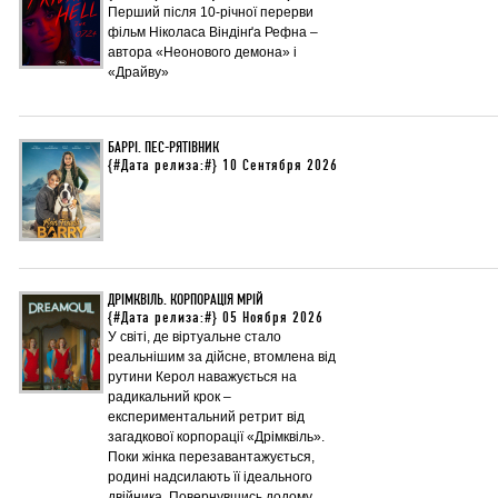
Перший після 10-річної перерви
фільм Ніколаса Віндінґа Рефна –
автора «Неонового демона» і
«Драйву»
БАРРІ. ПЕС-РЯТІВНИК
{#Дата релиза:#} 10 Сентября 2026
ДРІМКВІЛЬ. КОРПОРАЦІЯ МРІЙ
{#Дата релиза:#} 05 Ноября 2026
У світі, де віртуальне стало
реальнішим за дійсне, втомлена від
рутини Керол наважується на
радикальний крок –
експериментальний ретрит від
загадкової корпорації «Дрімквіль».
Поки жінка перезавантажується,
родині надсилають її ідеального
двійника. Повернувшись додому