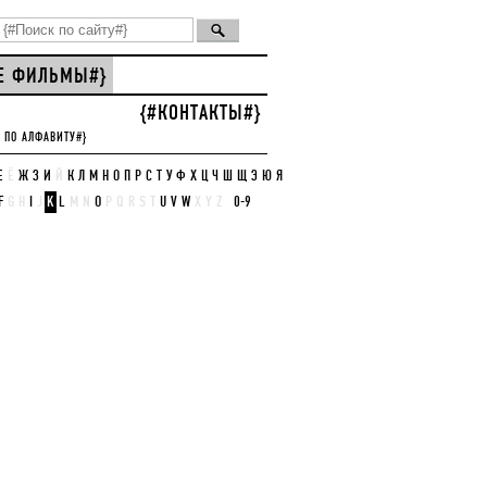
СЕ ФИЛЬМЫ#}
{#КОНТАКТЫ#}
 ПО АЛФАВИТУ#}
Е
Ё
Ж
З
И
Й
К
Л
М
Н
О
П
Р
С
Т
У
Ф
Х
Ц
Ч
Ш
Щ
Э
Ю
Я
F
G
H
I
J
K
L
M
N
O
P
Q
R
S
T
U
V
W
X
Y
Z
0-9