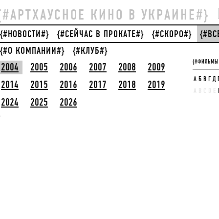
{#АРТХАУСНОЕ КИНО В УКРАИНЕ#}
{#НОВОСТИ#}
{#СЕЙЧАС В ПРОКАТЕ#}
{#СКОРО#}
{#В
{#О КОМПАНИИ#}
{#КЛУБ#}
{#ФИЛЬМЫ
2004
2005
2006
2007
2008
2009
А
Б
В
Г
Д
2014
2015
2016
2017
2018
2019
A
B
C
D
E
2024
2025
2026
}