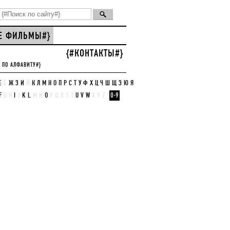
СЕ ФИЛЬМЫ#}
{#КОНТАКТЫ#}
 ПО АЛФАВИТУ#}
Е
Ё
Ж
З
И
Й
К
Л
М
Н
О
П
Р
С
Т
У
Ф
Х
Ц
Ч
Ш
Щ
Э
Ю
Я
F
G
H
I
J
K
L
M
N
O
P
Q
R
S
T
U
V
W
X
Y
Z
0-9