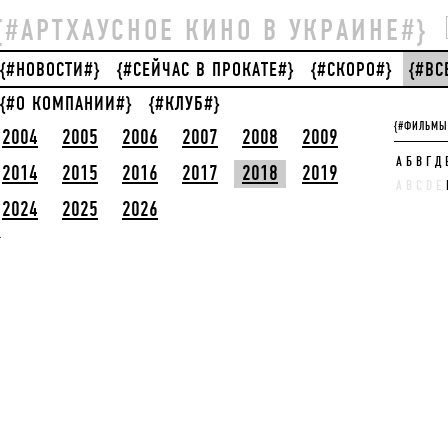
{#АРТХАУСНОЕ КИНО В УКРАИНЕ#}
{#НОВОСТИ#}
{#СЕЙЧАС В ПРОКАТЕ#}
{#СКОРО#}
{#В
{#О КОМПАНИИ#}
{#КЛУБ#}
{#ФИЛЬМЫ
2004
2005
2006
2007
2008
2009
А
Б
В
Г
Д
2014
2015
2016
2017
2018
2019
A
B
C
D
E
2024
2025
2026
}