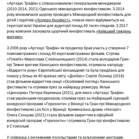
«Артхаус Трафік» є співзасновником і генеральним менеджером
(2010-2014, 2021) Одеського міжнародного кінофестивалю. З 2014
року кінокомпанія щороку проводить Міжнародний кінофестиваль для
дітей і підлітків
«Чілдрен Кінофест»
, покази якого відбуваються на
території всієї України для аудиторії понад 40 тисяч глядачів. З 2017
року компанія заснувала щорічний кінофестиваль
«Київський тиждень
критики»
.
З 2006 року «Артхаус Трафік» як продюсер брав участь у створенні 7
повнометражних і понад 40 короткометражних фільмів. Стрічка
«Плем'я» Мирослава Слабошпицького (2014) стала володарем Ґран-
прі Тижня критики Каннського кінофестивалю, отримала нагороду
«Відкриття року» Європейської кіноакадемії та була придбана для
показу у більш як 40 країнах світу. «Донбас» Сергія Лозниці (2018)
став фільмом-відкриттям секції «Особливий погляд» Каннського
фестивалю та отримав приз за найкращу режисуру. Фільм
«Цензорка» Петера Керекеша (2021), для якого «Артхаус Трафік»
став українським продюсером, отримав приз за Найкращий сценарій
конкурсної програми «Горизонти» у Венеції та Гран-прі Міжнародного
кінофестивалю Les Arcs у Франції. Кримінальна драма «Носоріг»
Олега Сенцова (2021) стала фільмом-закриттям в офіційній
конкурсній програмі «Горизонти» і отримала Ґран-прі кінофестивалю
в Стокгольмі.
У співпраці з іноземними посольствами та культурними центрами