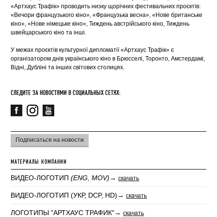
«Артхаус Трафік» проводить низку щорічних фестивальних проєктів:
«Вечори французького кіно», «Французька весна», «Нове британське
кіно», «Нове німецьке кіно», Тиждень австрійського кіно, Тиждень
швейцарського кіно та інші.
У межах проєктів культурної дипломатії «Артхаус Трафік» є
організатором днів українського кіно в Брюсселі, Торонто, Амстердамі,
Відні, Дубліні та інших світових столицях.
СЛЕДИТЕ ЗА НОВОСТЯМИ В СОЦИАЛЬНЫХ СЕТЯХ:
Подписаться на новости
МАТЕРИАЛЫ КОМПАНИИ
ВИДЕО-ЛОГОТИП
(ENG, MOV)
→
скачать
ВИДЕО-ЛОГОТИП (УКР, DCP, HD)→
скачать
ЛОГОТИПЫ "АРТХАУС ТРАФИК"→
скачать