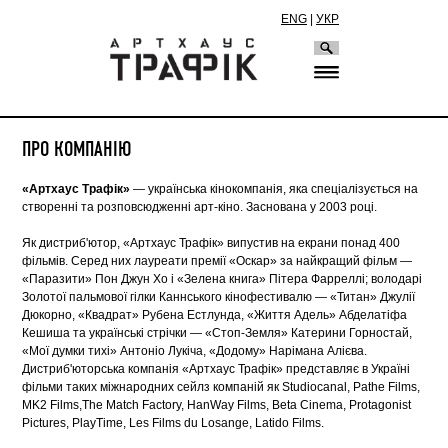
ENG
|
УКР
ПРО КОМПАНІЮ
«Артхаус Трафік»
— українська кінокомпанія, яка спеціалізується на
створенні та розповсюдженні арт-кіно. Заснована у 2003 році.
Як дистриб'ютор, «Артхаус Трафік» випустив на екрани понад 400
фільмів. Серед них лауреати премії «Оскар» за найкращий фільм —
«Паразити» Пон Джун Хо і «Зелена книга» Пітера Фарреллі; володарі
Золотої пальмової гілки Каннського кінофестивалю — «Титан» Джулії
Дюкорно, «Квадрат» Рубена Естлунда, «Життя Адель» Абделатіфа
Кешиша та українські стрічки — «Стоп-Земля» Катерини Горностай,
«Мої думки тихі» Антоніо Лукіча, «Додому» Нарімана Алієва.
Дистриб'юторська компанія «Артхаус Трафік» представляє в Україні
фільми таких міжнародних сейлз компаній як Studiocanal, Pathe Films,
MK2 Films,The Match Factory, HanWay Films, Beta Cinema, Protagonist
Pictures, PlayTime, Les Films du Losange, Latido Films.