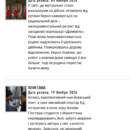
Дата релиза: 05 Ноября 2026
У світі, де віртуальне стало
реальнішим за дійсне, втомлена від
рутини Керол наважується на
радикальний крок –
експериментальний ретрит від
загадкової корпорації «Дрімквіль».
Поки жінка перезавантажується,
родині надсилають її ідеального
двійника. Повернувшись додому
відновленою, Керол помічає, що
робот з кожним днем заміщує її все
більше, тоді як родина перестає
бачити межу.
ПІЗНЯ СЛАВА
Дата релиза: 19 Ноября 2026
Колись перспективний нью-йоркський
поет, а нині звичайний поштар Ед,
потрапляє в поле зору богеми.
Гіпстери-студенти з Мангеттена
перевідкривають його забуте видання
і затягують автора у світ «золотої
молоді». Здається, це ідеальний