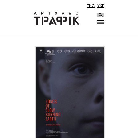
ENG
|
УКР