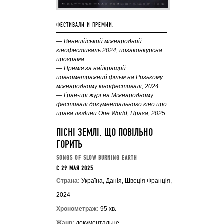
ФЕСТИВАЛИ И ПРЕМИИ:
— Венеційський міжнародний
кінофестиваль 2024, позаконкурсна
програма
— Премія за найкращий
повнометражний фільм на Ризькому
міжнародному кінофестивалі, 2024
— Ґран-прі журі на Міжнародному
фестивалі документального кіно про
права людини One World, Прага, 2025
ПІСНІ ЗЕМЛІ, ЩО ПОВІЛЬНО
ГОРИТЬ
SONGS OF SLOW BURNING EARTH
C 29 МАЯ 2025
Страна:
Україна, Данія, Швеція Франція,
2024
Хронометраж:
95 хв.
Жанр:
документальне