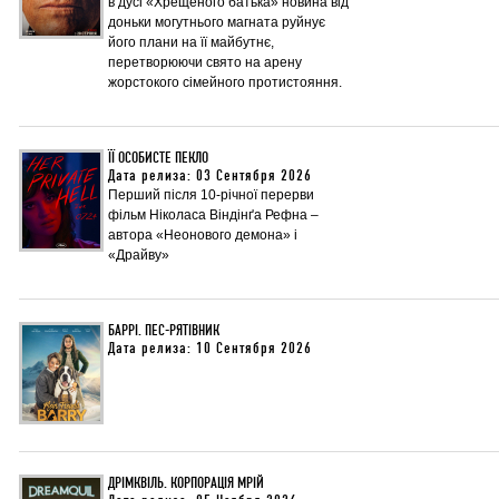
в дусі «Хрещеного батька» новина від
доньки могутнього магната руйнує
його плани на її майбутнє,
перетворюючи свято на арену
жорстокого сімейного протистояння.
ЇЇ ОСОБИСТЕ ПЕКЛО
Дата релиза: 03 Сентября 2026
Перший після 10-річної перерви
фільм Ніколаса Віндінґа Рефна –
автора «Неонового демона» і
«Драйву»
БАРРІ. ПЕС-РЯТІВНИК
Дата релиза: 10 Сентября 2026
ДРІМКВІЛЬ. КОРПОРАЦІЯ МРІЙ