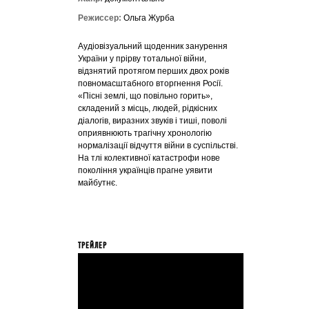
Режиссер:
Ольга Журба
Аудіовізуальний щоденник занурення
України у прірву тотальної війни,
відзнятий протягом перших двох років
повномасштабного вторгнення Росії.
«Пісні землі, що повільно горить»,
складений з місць, людей, рідкісних
діалогів, виразних звуків і тиші, поволі
оприявнюють трагічну хронологію
нормалізації відчуття війни в суспільстві.
На тлі колективної катастрофи нове
покоління українців прагне уявити
майбутнє.
ТРЕЙЛЕР