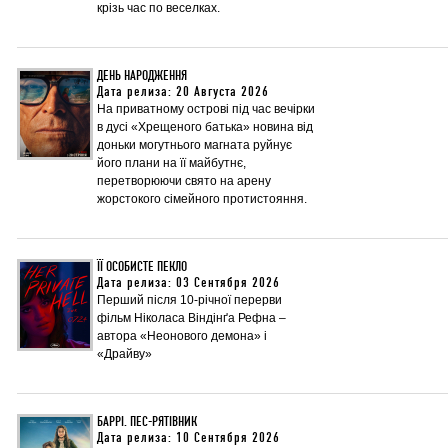
крізь час по веселках.
ДЕНЬ НАРОДЖЕННЯ
Дата релиза: 20 Августа 2026
На приватному острові під час вечірки
в дусі «Хрещеного батька» новина від
доньки могутнього магната руйнує
його плани на її майбутнє,
перетворюючи свято на арену
жорстокого сімейного протистояння.
ЇЇ ОСОБИСТЕ ПЕКЛО
Дата релиза: 03 Сентября 2026
Перший після 10-річної перерви
фільм Ніколаса Віндінґа Рефна –
автора «Неонового демона» і
«Драйву»
БАРРІ. ПЕС-РЯТІВНИК
Дата релиза: 10 Сентября 2026