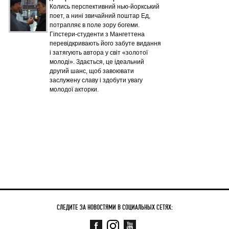
Колись перспективний нью-йоркський
поет, а нині звичайний поштар Ед,
потрапляє в поле зору богеми.
Гіпстери-студенти з Мангеттена
перевідкривають його забуте видання
і затягують автора у світ «золотої
молоді». Здається, це ідеальний
другий шанс, щоб завоювати
заслужену славу і здобути увагу
молодої акторки.
СЛЕДИТЕ ЗА НОВОСТЯМИ В СОЦИАЛЬНЫХ СЕТЯХ: