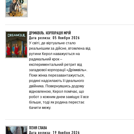
ДРІМКВІЛЬ. КОРПОРАЦІЯ МРІЙ
Дата релиза: 05 Ноября 2026
У світі, де віртуальне стало
реальнішим за дійсне, втомлена від
рутини Керол наважується на
радикальний крок –
експериментальний ретрит від
загадкової корпорації «Дрімквіль».
Поки жінка перезавантажується,
родині надсилають її ідеального
двійника. Повернувшись додому
відновленою, Керол помічає, що
робот з кожним днем заміщує її все
більше, тоді як родина перестає
бачити межу.
ПІЗНЯ СЛАВА
Дата релиза: 19 Ноября 2026