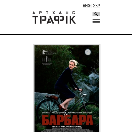
ENG
|
УКР