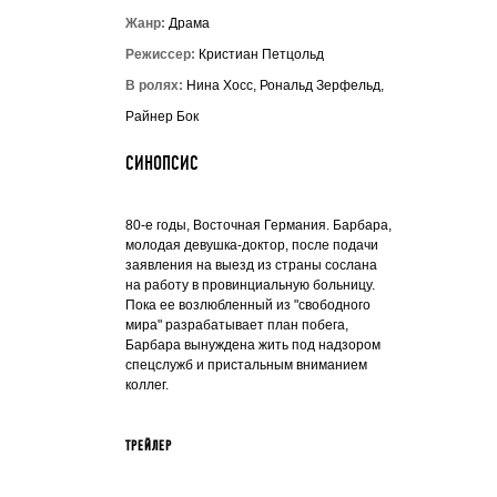
Жанр:
Драма
Режиссер:
Кристиан Петцольд
В ролях:
Нина Хосс, Рональд Зерфельд,
Райнер Бок
СИНОПСИС
80-е годы, Восточная Германия. Барбара,
молодая девушка-доктор, после подачи
заявления на выезд из страны сослана
на работу в провинциальную больницу.
Пока ее возлюбленный из "свободного
мира" разрабатывает план побега,
Барбара вынуждена жить под надзором
спецслужб и пристальным вниманием
коллег.
ТРЕЙЛЕР