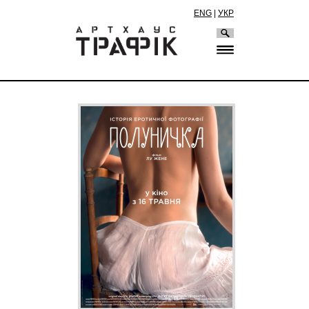
ENG
|
УКР