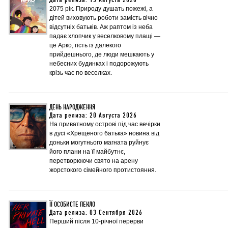
Дата релиза: 13 Августа 2026
2075 рік. Природу душать пожежі, а
дітей виховують роботи замість вічно
відсутніх батьків. Аж раптом із неба
падає хлопчик у веселковому плащі —
це Арко, гість із далекого
прийдешнього, де люди мешкають у
небесних будинках і подорожують
крізь час по веселках.
ДЕНЬ НАРОДЖЕННЯ
Дата релиза: 20 Августа 2026
На приватному острові під час вечірки
в дусі «Хрещеного батька» новина від
доньки могутнього магната руйнує
його плани на її майбутнє,
перетворюючи свято на арену
жорстокого сімейного протистояння.
ЇЇ ОСОБИСТЕ ПЕКЛО
Дата релиза: 03 Сентября 2026
Перший після 10-річної перерви