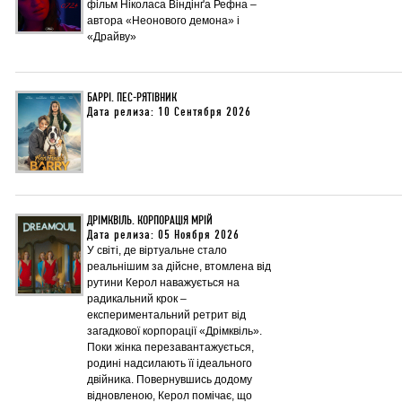
фільм Ніколаса Віндінґа Рефна –
автора «Неонового демона» і
«Драйву»
БАРРІ. ПЕС-РЯТІВНИК
Дата релиза: 10 Сентября 2026
ДРІМКВІЛЬ. КОРПОРАЦІЯ МРІЙ
Дата релиза: 05 Ноября 2026
У світі, де віртуальне стало
реальнішим за дійсне, втомлена від
рутини Керол наважується на
радикальний крок –
експериментальний ретрит від
загадкової корпорації «Дрімквіль».
Поки жінка перезавантажується,
родині надсилають її ідеального
двійника. Повернувшись додому
відновленою, Керол помічає, що