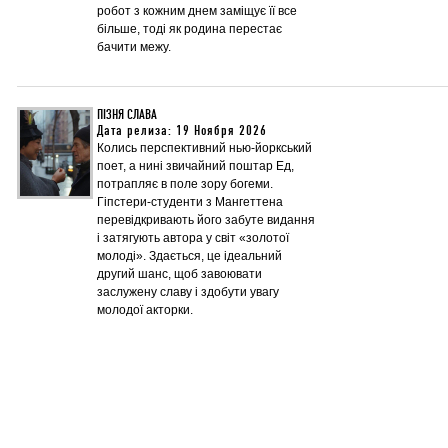
робот з кожним днем заміщує її все
більше, тоді як родина перестає
бачити межу.
ПІЗНЯ СЛАВА
Дата релиза: 19 Ноября 2026
Колись перспективний нью-йоркський
поет, а нині звичайний поштар Ед,
потрапляє в поле зору богеми.
Гіпстери-студенти з Мангеттена
перевідкривають його забуте видання
і затягують автора у світ «золотої
молоді». Здається, це ідеальний
другий шанс, щоб завоювати
заслужену славу і здобути увагу
молодої акторки.