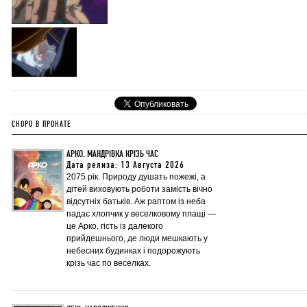
СКОРО В ПРОКАТЕ
АРКО. МАНДРІВКА КРІЗЬ ЧАС
Дата релиза: 13 Августа 2026
2075 рік. Природу душать пожежі, а
дітей виховують роботи замість вічно
відсутніх батьків. Аж раптом із неба
падає хлопчик у веселковому плащі —
це Арко, гість із далекого
прийдешнього, де люди мешкають у
небесних будинках і подорожують
крізь час по веселках.