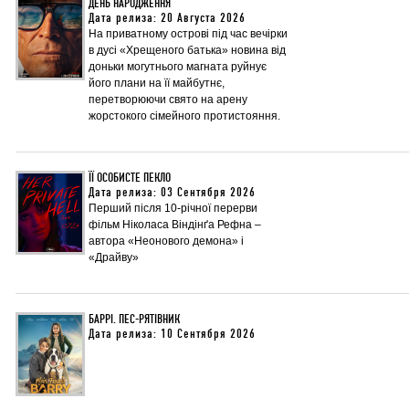
ДЕНЬ НАРОДЖЕННЯ
Дата релиза: 20 Августа 2026
На приватному острові під час вечірки
в дусі «Хрещеного батька» новина від
доньки могутнього магната руйнує
його плани на її майбутнє,
перетворюючи свято на арену
жорстокого сімейного протистояння.
ЇЇ ОСОБИСТЕ ПЕКЛО
Дата релиза: 03 Сентября 2026
Перший після 10-річної перерви
фільм Ніколаса Віндінґа Рефна –
автора «Неонового демона» і
«Драйву»
БАРРІ. ПЕС-РЯТІВНИК
Дата релиза: 10 Сентября 2026