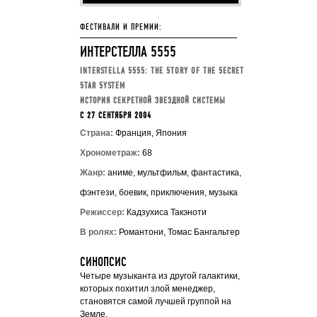
ФЕСТИВАЛИ И ПРЕМИИ:
ИНТЕРСТЕЛЛА 5555
INTERSTELLA 5555: THE 5TORY OF THE 5ECRET
5TAR 5YSTEM
ИСТОРИЯ СЕКРЕТНОЙ ЗВЕЗДНОЙ СИСТЕМЫ
C 27 СЕНТЯБРЯ 2004
Страна:
Франция, Япония
Хронометраж:
68
Жанр:
аниме, мультфильм, фантастика,
фэнтези, боевик, приключения, музыка
Режиссер:
Кадзухиса Такэноти
В ролях:
Романтони, Томас Бангальтер
СИНОПСИС
Четыре музыканта из другой галактики,
которых похитил злой менеджер,
становятся самой лучшей группой на
Земле.