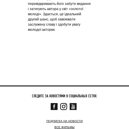
перевідкривають його забуте видання
і затягують автора у світ «золотої
молоді». Здається, це ідеальний
другий шанс, щоб завоювати
заслужену славу і здобути увагу
молодої акторки.
СЛЕДИТЕ ЗА НОВОСТЯМИ В СОЦИАЛЬНЫХ СЕТЯХ:
ПОДПИСКА НА НОВОСТИ
ВСЕ ФИЛЬМЫ