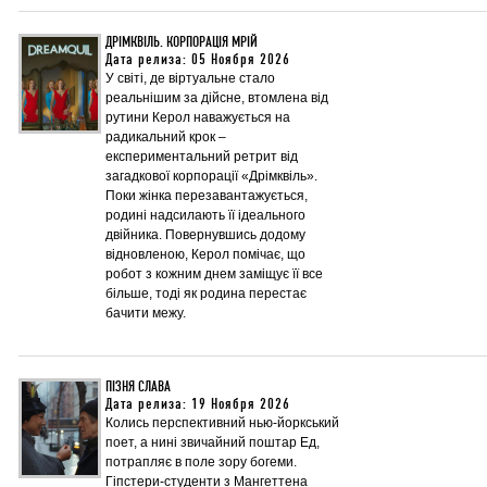
ДРІМКВІЛЬ. КОРПОРАЦІЯ МРІЙ
Дата релиза: 05 Ноября 2026
У світі, де віртуальне стало
реальнішим за дійсне, втомлена від
рутини Керол наважується на
радикальний крок –
експериментальний ретрит від
загадкової корпорації «Дрімквіль».
Поки жінка перезавантажується,
родині надсилають її ідеального
двійника. Повернувшись додому
відновленою, Керол помічає, що
робот з кожним днем заміщує її все
більше, тоді як родина перестає
бачити межу.
ПІЗНЯ СЛАВА
Дата релиза: 19 Ноября 2026
Колись перспективний нью-йоркський
поет, а нині звичайний поштар Ед,
потрапляє в поле зору богеми.
Гіпстери-студенти з Мангеттена