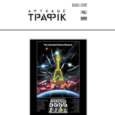
ENG
|
УКР