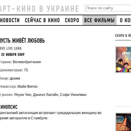
АРТ–КИНО В УКРАИНЕ
НОВОСТИ
СЕЙЧАС В КИНО
СКОРО
ВСЕ ФИЛЬМЫ
О К
СКОРО В П
ПУСТЬ ЖИВЁТ ЛЮБОВЬ
OVE LIVE LONG
 22 НОЯБРЯ 2009
Страна:
Великобритания
Хронометраж:
75
Жанр:
драма
Режиссер:
Майк Фиггис
В ролях:
Роузи Чен, Дэниэл Лапэйн, Софи Уинклман
СИНОПСИС
Британский автогонщик встречает суицидальную женщину во
время авторалли в Стамбуле.