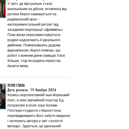
У світі, де віртуальне стало
реальнішим за дійсне, втомлена від
рутини Керол наважується на
радикальний крок –
експериментальний ретрит від
загадкової корпорації «Дрімквіль».
Поки жінка перезавантажується,
родині надсилають її ідеального
двійника. Повернувшись додому
відновленою, Керол помічає, що
робот з кожним днем заміщує її все
більше, тоді як родина перестає
бачити межу.
ПІЗНЯ СЛАВА
Дата релиза: 19 Ноября 2026
Колись перспективний нью-йоркський
поет, а нині звичайний поштар Ед,
потрапляє в поле зору богеми.
Гіпстери-студенти з Мангеттена
перевідкривають його забуте видання
і затягують автора у світ «золотої
молоді». Здається, це ідеальний