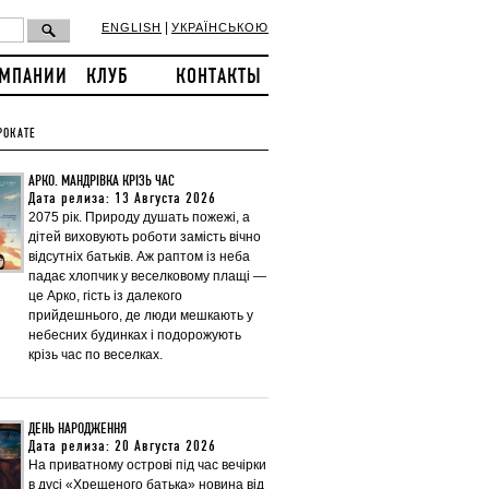
|
ENGLISH
УКРАЇНСЬКОЮ
ОМПАНИИ
КЛУБ
КОНТАКТЫ
РОКАТЕ
АРКО. МАНДРІВКА КРІЗЬ ЧАС
Дата релиза: 13 Августа 2026
2075 рік. Природу душать пожежі, а
дітей виховують роботи замість вічно
відсутніх батьків. Аж раптом із неба
падає хлопчик у веселковому плащі —
це Арко, гість із далекого
прийдешнього, де люди мешкають у
небесних будинках і подорожують
крізь час по веселках.
ДЕНЬ НАРОДЖЕННЯ
Дата релиза: 20 Августа 2026
На приватному острові під час вечірки
в дусі «Хрещеного батька» новина від