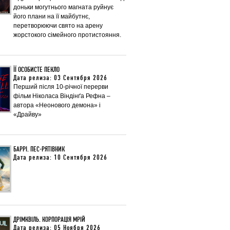
доньки могутнього магната руйнує
його плани на її майбутнє,
перетворюючи свято на арену
жорстокого сімейного протистояння.
ЇЇ ОСОБИСТЕ ПЕКЛО
Дата релиза: 03 Сентября 2026
Перший після 10-річної перерви
фільм Ніколаса Віндінґа Рефна –
автора «Неонового демона» і
«Драйву»
БАРРІ. ПЕС-РЯТІВНИК
Дата релиза: 10 Сентября 2026
ДРІМКВІЛЬ. КОРПОРАЦІЯ МРІЙ
Дата релиза: 05 Ноября 2026