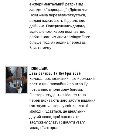
експериментальний ретрит від
загадкової корпорації «Дрімквіль».
Поки жінка перезавантажується,
родині надсилають її ідеального
двійника. Повернувшись додому
відновленою, Керол помічає, що
робот з кожним днем заміщує її все
більше, тоді як родина перестає
бачити межу.
ПІЗНЯ СЛАВА
Дата релиза: 19 Ноября 2026
Колись перспективний нью-йоркський
поет, а нині звичайний поштар Ед,
потрапляє в поле зору богеми.
Гіпстери-студенти з Мангеттена
перевідкривають його забуте видання
і затягують автора у світ «золотої
молоді». Здається, це ідеальний
другий шанс, щоб завоювати
заслужену славу і здобути увагу
молодої акторки.