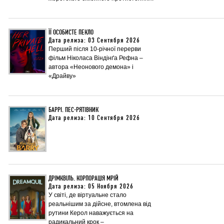
ЇЇ ОСОБИСТЕ ПЕКЛО
Дата релиза: 03 Сентября 2026
Перший після 10-річної перерви
фільм Ніколаса Віндінґа Рефна –
автора «Неонового демона» і
«Драйву»
БАРРІ. ПЕС-РЯТІВНИК
Дата релиза: 10 Сентября 2026
ДРІМКВІЛЬ. КОРПОРАЦІЯ МРІЙ
Дата релиза: 05 Ноября 2026
У світі, де віртуальне стало
реальнішим за дійсне, втомлена від
рутини Керол наважується на
радикальний крок –