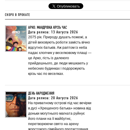
СКОРО В ПРОКАТЕ
АРКО. МАНДРІВКА КРІЗЬ ЧАС
Дата релиза: 13 Августа 2026
2075 рік. Природу душать пожежі, а
дітей виховують роботи замість вічно
відсутніх батьків. Аж раптом із неба
падає хлопчик у веселковому плащі —
це Арко, гість із далекого
прийдешнього, де люди мешкають у
небесних будинках і подорожують
крізь час по веселках.
ДЕНЬ НАРОДЖЕННЯ
Дата релиза: 20 Августа 2026
На приватному острові під час вечірки
в дусі «Хрещеного батька» новина від
доньки могутнього магната руйнує
його плани на її майбутнє,
перетворюючи свято на арену
жорстокого сімейного протистояння.