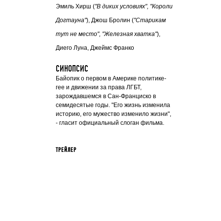
Эмиль Хирш (
"В диких условиях", "Короли
Догтауна"
), Джош Бролин (
"Старикам
тут не место", "Железная хватка"
),
Диего Луна, Джеймс Франко
СИНОПСИС
Байопик о первом в Америке политике-
гее и движении за права ЛГБТ,
зарождавшемся в Сан-Франциско в
семидесятые годы. "Его жизнь изменила
историю, его мужество изменило жизни",
- гласит официальный слоган фильма.
ТРЕЙЛЕР