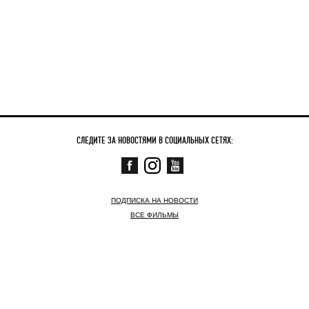
СЛЕДИТЕ ЗА НОВОСТЯМИ В СОЦИАЛЬНЫХ СЕТЯХ:
ПОДПИСКА НА НОВОСТИ
ВСЕ ФИЛЬМЫ
СКОРО
СЕЙЧАС В КИНО
НОВОСТИ
КОНТАКТНАЯ ИНФОРМАЦИЯ
© АРТХАУС ТРАФИК ,
2003–2026