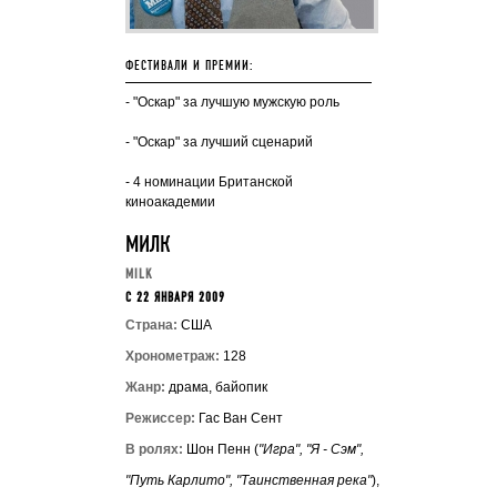
ФЕСТИВАЛИ И ПРЕМИИ:
- "Оскар" за лучшую мужскую роль
- "Оскар" за лучший сценарий
- 4 номинации Британской
киноакадемии
МИЛК
MILK
C 22 ЯНВАРЯ 2009
Страна:
США
Хронометраж:
128
Жанр:
драма, байопик
Режиссер:
Гас Ван Сент
В ролях:
Шон Пенн (
"Игра", "Я - Сэм",
"Путь Карлито", "Таинственная река"
),