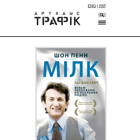
ENG
|
УКР