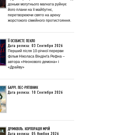
доньки могутнього магната руйнує
його плани на її майбутнє,
перетворюючи свято на арену
жорстокого сімейного протистояння.
ЇЇ ОСОБИСТЕ ПЕКЛО
Дата релиза: 03 Сентября 2026
Перший після 10-річної перерви
фільм Ніколаса Віндінґа Рефна –
автора «Неонового демона» і
«Драйву»
БАРРІ. ПЕС-РЯТІВНИК
Дата релиза: 10 Сентября 2026
ДРІМКВІЛЬ. КОРПОРАЦІЯ МРІЙ
Дата релиза: 05 Ноября 2026