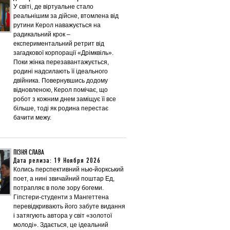
У світі, де віртуальне стало
реальнішим за дійсне, втомлена від
рутини Керол наважується на
радикальний крок –
експериментальний ретрит від
загадкової корпорації «Дрімквіль».
Поки жінка перезавантажується,
родині надсилають її ідеального
двійника. Повернувшись додому
відновленою, Керол помічає, що
робот з кожним днем заміщує її все
більше, тоді як родина перестає
бачити межу.
ПІЗНЯ СЛАВА
Дата релиза: 19 Ноября 2026
Колись перспективний нью-йоркський
поет, а нині звичайний поштар Ед,
потрапляє в поле зору богеми.
Гіпстери-студенти з Мангеттена
перевідкривають його забуте видання
і затягують автора у світ «золотої
молоді». Здається, це ідеальний