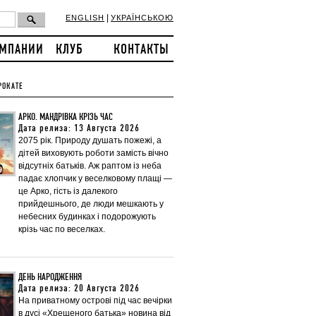
|
ENGLISH
УКРАЇНСЬКОЮ
ОМПАНИИ
КЛУБ
КОНТАКТЫ
РОКАТЕ
АРКО. МАНДРІВКА КРІЗЬ ЧАС
Дата релиза: 13 Августа 2026
2075 рік. Природу душать пожежі, а
дітей виховують роботи замість вічно
відсутніх батьків. Аж раптом із неба
падає хлопчик у веселковому плащі —
це Арко, гість із далекого
прийдешнього, де люди мешкають у
небесних будинках і подорожують
крізь час по веселках.
ДЕНЬ НАРОДЖЕННЯ
Дата релиза: 20 Августа 2026
На приватному острові під час вечірки
в дусі «Хрещеного батька» новина від