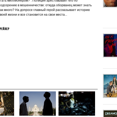
стать миллионером?". Полиция арестовывает его по
подозрению в мошенничестве: откуда оборванец может знать
так много? На допросе главный герой рассказывает историю
воей жизни и все становится на свои места...
РЕЙЛЕР