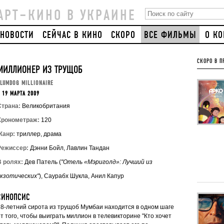
АРТ–КИНО В УКРАИНЕ
НОВОСТИ
СЕЙЧАС В КИНО
СКОРО
ВСЕ ФИЛЬМЫ
О К
СКОРО В П
МИЛЛИОНЕР ИЗ ТРУЩОБ
LUMDOG MILLIONAIRE
 19 МАРТА 2009
Страна:
Великобритания
Хронометраж:
120
Жанр:
триллер, драма
Режиссер:
Дэнни Бойл, Лавлин Тандан
В ролях:
Дев Патель (
"Отель «Мэриголд»: Лучший из
экзотических"
), Саурабх Шукла, Анил Капур
СИНОПСИС
18-летний сирота из трущоб Мумбаи находится в одном шаге
от того, чтобы выиграть миллион в телевикторине "Кто хочет