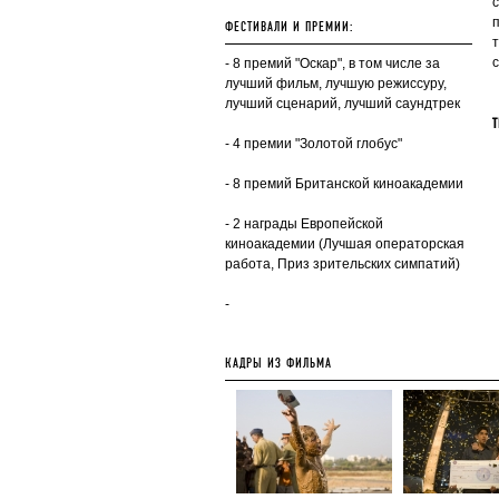
ФЕСТИВАЛИ И ПРЕМИИ:
с
- 8 премий "Оскар", в том числе за
лучший фильм, лучшую режиссуру,
лучший сценарий, лучший саундтрек
Т
- 4 премии "Золотой глобус"
- 8 премий Британской киноакадемии
- 2 награды Европейской
киноакадемии (Лучшая операторская
работа, Приз зрительских симпатий)
-
КАДРЫ ИЗ ФИЛЬМА