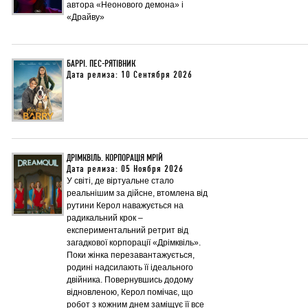
автора «Неонового демона» і
«Драйву»
БАРРІ. ПЕС-РЯТІВНИК
Дата релиза: 10 Сентября 2026
ДРІМКВІЛЬ. КОРПОРАЦІЯ МРІЙ
Дата релиза: 05 Ноября 2026
У світі, де віртуальне стало
реальнішим за дійсне, втомлена від
рутини Керол наважується на
радикальний крок –
експериментальний ретрит від
загадкової корпорації «Дрімквіль».
Поки жінка перезавантажується,
родині надсилають її ідеального
двійника. Повернувшись додому
відновленою, Керол помічає, що
робот з кожним днем заміщує її все