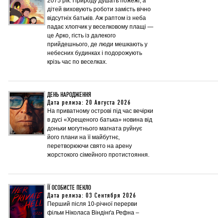
2075 рік. Природу душать пожежі, а
дітей виховують роботи замість вічно
відсутніх батьків. Аж раптом із неба
падає хлопчик у веселковому плащі —
це Арко, гість із далекого
прийдешнього, де люди мешкають у
небесних будинках і подорожують
крізь час по веселках.
ДЕНЬ НАРОДЖЕННЯ
Дата релиза: 20 Августа 2026
На приватному острові під час вечірки
в дусі «Хрещеного батька» новина від
доньки могутнього магната руйнує
його плани на її майбутнє,
перетворюючи свято на арену
жорстокого сімейного протистояння.
ЇЇ ОСОБИСТЕ ПЕКЛО
Дата релиза: 03 Сентября 2026
Перший після 10-річної перерви
фільм Ніколаса Віндінґа Рефна –