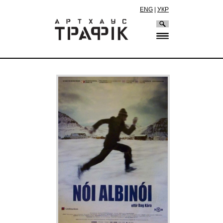
ENG
|
УКР