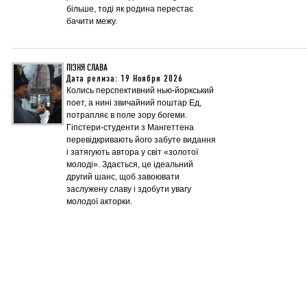
більше, тоді як родина перестає
бачити межу.
ПІЗНЯ СЛАВА
Дата релиза: 19 Ноября 2026
Колись перспективний нью-йоркський
поет, а нині звичайний поштар Ед,
потрапляє в поле зору богеми.
Гіпстери-студенти з Мангеттена
перевідкривають його забуте видання
і затягують автора у світ «золотої
молоді». Здається, це ідеальний
другий шанс, щоб завоювати
заслужену славу і здобути увагу
молодої акторки.