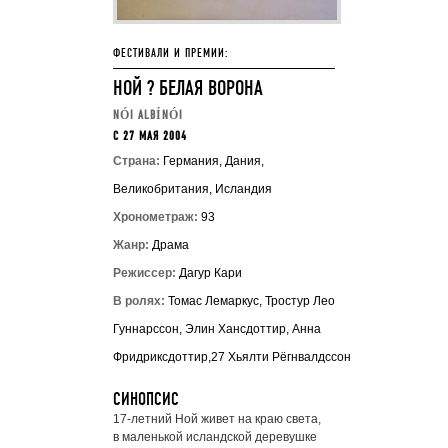
ФЕСТИВАЛИ И ПРЕМИИ:
НОЙ ? БЕЛАЯ ВОРОНА
NÓI ALBÍNÓI
C 27 МАЯ 2004
Страна:
Германия, Дания,
Великобритания, Исландия
Хронометраж:
93
Жанр:
Драма
Режиссер:
Дагур Кари
В ролях:
Томас Лемаркус, Тростур Лео
Гуннарссон, Элин Хансдоттир, Анна
Фридриксдоттир,27 Хьялти Рёгнвалдссон
СИНОПСИС
17-летний Ной живет на краю света,
в маленькой исландской деревушке