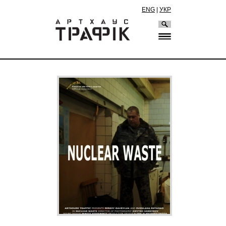
ENG
|
УКР