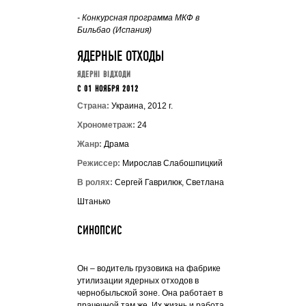
- Конкурсная программа МКФ в
Бильбао (Испания)
ЯДЕРНЫЕ ОТХОДЫ
ЯДЕРНІ ВІДХОДИ
C 01 НОЯБРЯ 2012
Страна:
Украина, 2012 г.
Хронометраж:
24
Жанр:
Драма
Режиссер:
Мирослав Слабошпицкий
В ролях:
Сергей Гаврилюк, Светлана
Штанько
СИНОПСИС
Он – водитель грузовика на фабрике
утилизации ядерных отходов в
чернобыльской зоне. Она работает в
прачечной там же. Их жизнь и работа