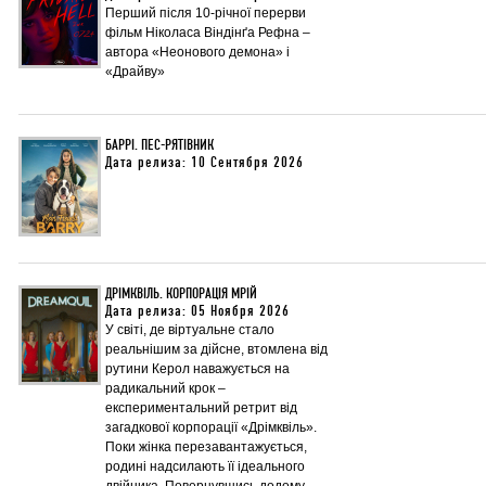
Перший після 10-річної перерви
фільм Ніколаса Віндінґа Рефна –
автора «Неонового демона» і
«Драйву»
БАРРІ. ПЕС-РЯТІВНИК
Дата релиза: 10 Сентября 2026
ДРІМКВІЛЬ. КОРПОРАЦІЯ МРІЙ
Дата релиза: 05 Ноября 2026
У світі, де віртуальне стало
реальнішим за дійсне, втомлена від
рутини Керол наважується на
радикальний крок –
експериментальний ретрит від
загадкової корпорації «Дрімквіль».
Поки жінка перезавантажується,
родині надсилають її ідеального