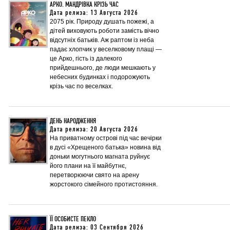
АРКО. МАНДРІВКА КРІЗЬ ЧАС
Дата релиза: 13 Августа 2026
2075 рік. Природу душать пожежі, а
дітей виховують роботи замість вічно
відсутніх батьків. Аж раптом із неба
падає хлопчик у веселковому плащі —
це Арко, гість із далекого
прийдешнього, де люди мешкають у
небесних будинках і подорожують
крізь час по веселках.
ДЕНЬ НАРОДЖЕННЯ
Дата релиза: 20 Августа 2026
На приватному острові під час вечірки
в дусі «Хрещеного батька» новина від
доньки могутнього магната руйнує
його плани на її майбутнє,
перетворюючи свято на арену
жорстокого сімейного протистояння.
ЇЇ ОСОБИСТЕ ПЕКЛО
Дата релиза: 03 Сентября 2026