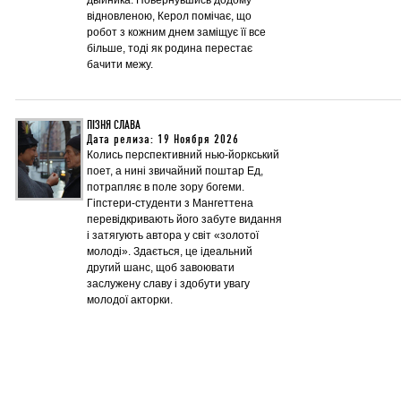
двійника. Повернувшись додому
відновленою, Керол помічає, що
робот з кожним днем заміщує її все
більше, тоді як родина перестає
бачити межу.
ПІЗНЯ СЛАВА
Дата релиза: 19 Ноября 2026
Колись перспективний нью-йоркський
поет, а нині звичайний поштар Ед,
потрапляє в поле зору богеми.
Гіпстери-студенти з Мангеттена
перевідкривають його забуте видання
і затягують автора у світ «золотої
молоді». Здається, це ідеальний
другий шанс, щоб завоювати
заслужену славу і здобути увагу
молодої акторки.