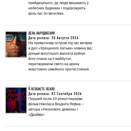
прийдешнього, де люди мешкають у
небесних будинках і подорожують
крізь час по веселках.
ДЕНЬ НАРОДЖЕННЯ
Дата релиза: 20 Августа 2026
На приватному острові під час вечірки
в дусі «Хрещеного батька» новина від
доньки могутнього магната руйнує
його плани на її майбутнє,
перетворюючи свято на арену
жорстокого сімейного протистояння.
ЇЇ ОСОБИСТЕ ПЕКЛО
Дата релиза: 03 Сентября 2026
Перший після 10-річної перерви
фільм Ніколаса Віндінґа Рефна –
автора «Неонового демона» і
«Драйву»