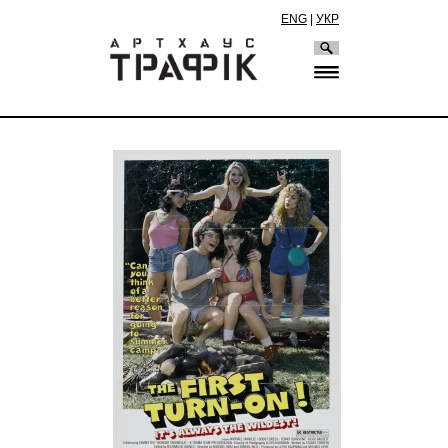
ENG
|
УКР