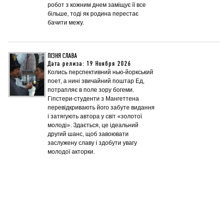
робот з кожним днем заміщує її все
більше, тоді як родина перестає
бачити межу.
ПІЗНЯ СЛАВА
Дата релиза: 19 Ноября 2026
Колись перспективний нью-йоркський
поет, а нині звичайний поштар Ед,
потрапляє в поле зору богеми.
Гіпстери-студенти з Мангеттена
перевідкривають його забуте видання
і затягують автора у світ «золотої
молоді». Здається, це ідеальний
другий шанс, щоб завоювати
заслужену славу і здобути увагу
молодої акторки.