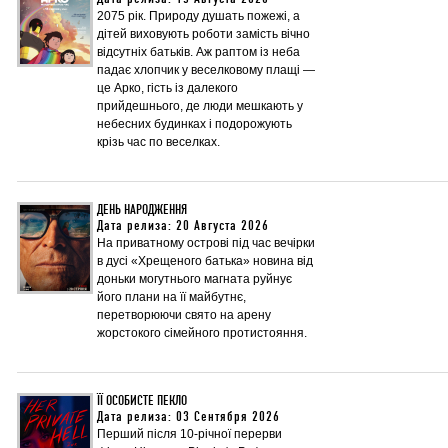
2075 рік. Природу душать пожежі, а
дітей виховують роботи замість вічно
відсутніх батьків. Аж раптом із неба
падає хлопчик у веселковому плащі —
це Арко, гість із далекого
прийдешнього, де люди мешкають у
небесних будинках і подорожують
крізь час по веселках.
ДЕНЬ НАРОДЖЕННЯ
Дата релиза: 20 Августа 2026
На приватному острові під час вечірки
в дусі «Хрещеного батька» новина від
доньки могутнього магната руйнує
його плани на її майбутнє,
перетворюючи свято на арену
жорстокого сімейного протистояння.
ЇЇ ОСОБИСТЕ ПЕКЛО
Дата релиза: 03 Сентября 2026
Перший після 10-річної перерви