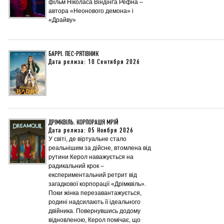
фільм Ніколаса Віндінґа Рефна –
автора «Неонового демона» і
«Драйву»
БАРРІ. ПЕС-РЯТІВНИК
Дата релиза: 10 Сентября 2026
ДРІМКВІЛЬ. КОРПОРАЦІЯ МРІЙ
Дата релиза: 05 Ноября 2026
У світі, де віртуальне стало
реальнішим за дійсне, втомлена від
рутини Керол наважується на
радикальний крок –
експериментальний ретрит від
загадкової корпорації «Дрімквіль».
Поки жінка перезавантажується,
родині надсилають її ідеального
двійника. Повернувшись додому
відновленою, Керол помічає, що