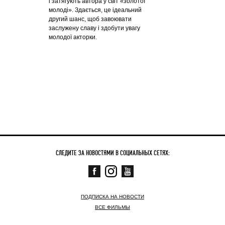
і затягують автора у світ «золотої
молоді». Здається, це ідеальний
другий шанс, щоб завоювати
заслужену славу і здобути увагу
молодої акторки.
СЛЕДИТЕ ЗА НОВОСТЯМИ В СОЦИАЛЬНЫХ СЕТЯХ:
ПОДПИСКА НА НОВОСТИ
ВСЕ ФИЛЬМЫ
СКОРО