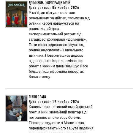
ДРІМКВІЛЬ. КОРПОРАЦІЯ МРІЙ
Дата релиза: 05 Ноября 2026
У світі, де віртуальне стало
реальнішим за дійсне, втомлена від
рутини Керол наважується на
радикальний крок –
експериментальний ретрит від
загадкової корпорації «Дрімквіль».
Поки жінка перезавантажується,
родині надсилають її ідеального
двійника. Повернувшись додому
відновленою, Керол помічає, що
робот з кожним днем заміщує її все
більше, тоді як родина перестає
бачити межу.
ПІЗНЯ СЛАВА
Дата релиза: 19 Ноября 2026
Колись перспективний нью-йоркський
поет, а нині звичайний поштар Ед,
потрапляє в поле зору богеми.
Гіпстери-студенти з Мангеттена
перевідкривають його забуте видання