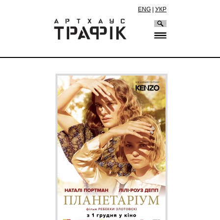
ENG
|
УКР