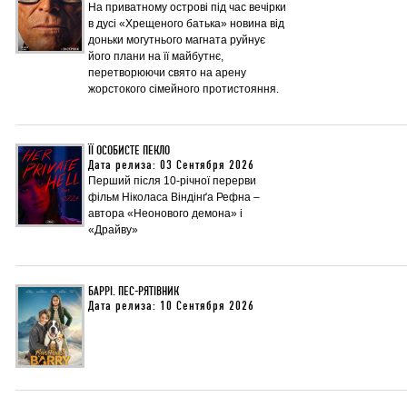
На приватному острові під час вечірки
в дусі «Хрещеного батька» новина від
доньки могутнього магната руйнує
його плани на її майбутнє,
перетворюючи свято на арену
жорстокого сімейного протистояння.
ЇЇ ОСОБИСТЕ ПЕКЛО
Дата релиза: 03 Сентября 2026
Перший після 10-річної перерви
фільм Ніколаса Віндінґа Рефна –
автора «Неонового демона» і
«Драйву»
БАРРІ. ПЕС-РЯТІВНИК
Дата релиза: 10 Сентября 2026