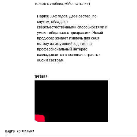
только о любви», «Мечтатели»)
Париж 30-х годов. Двое сестер, по
слухам, обладают
сверхъестественными способностями и
умеют общаться с призраками. Некий
продюсер желает извлечь для себя
выгоду из их умений, однако на
профессиональный интерес
накладывается внезапная страсть к
обоим сестрам.
ТРЕЙЛЕР
КАДРЫ ИЗ ФИЛЬМА