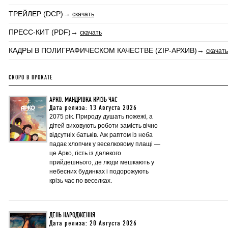
ТРЕЙЛЕР (DCP)→
скачать
ПРЕСС-КИТ (PDF)→
скачать
КАДРЫ В ПОЛИГРАФИЧЕСКОМ КАЧЕСТВЕ (ZIP-АРХИВ)→
скачать
СКОРО В ПРОКАТЕ
АРКО. МАНДРІВКА КРІЗЬ ЧАС
Дата релиза: 13 Августа 2026
2075 рік. Природу душать пожежі, а
дітей виховують роботи замість вічно
відсутніх батьків. Аж раптом із неба
падає хлопчик у веселковому плащі —
це Арко, гість із далекого
прийдешнього, де люди мешкають у
небесних будинках і подорожують
крізь час по веселках.
ДЕНЬ НАРОДЖЕННЯ
Дата релиза: 20 Августа 2026