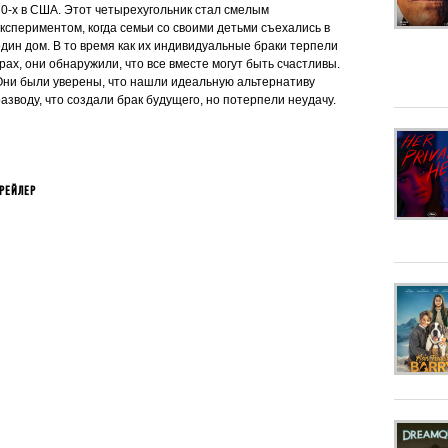
70-х в США. Этот четырехугольник стал смелым
экспериментом, когда семьи со своими детьми съехались в
один дом. В то время как их индивидуальные браки терпели
рах, они обнаружили, что все вместе могут быть счастливы.
Они были уверены, что нашли идеальную альтернативу
разводу, что создали брак будущего, но потерпели неудачу.
РЕЙЛЕР