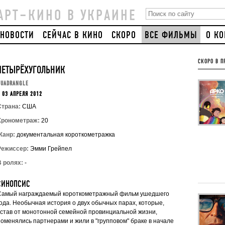
АРТ–КИНО В УКРАИНЕ
НОВОСТИ
СЕЙЧАС В КИНО
СКОРО
ВСЕ ФИЛЬМЫ
О К
СКОРО В П
ЧЕТЫРЁХУГОЛЬНИК
QUADRANGLE
 03 АПРЕЛЯ 2012
Страна:
США
Хронометраж:
20
Жанр:
документальная короткометражка
Режиссер:
Эмми Грейпел
В ролях:
-
СИНОПСИС
Самый награждаемый короткометражный фильм ушедшего
года. Необычная история о двух обычных парах, которые,
устав от монотонной семейной провинциальной жизни,
поменялись партнерами и жили в "групповом" браке в начале