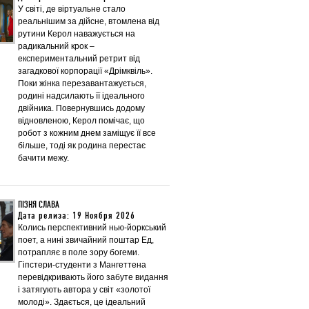
У світі, де віртуальне стало
реальнішим за дійсне, втомлена від
рутини Керол наважується на
радикальний крок –
експериментальний ретрит від
загадкової корпорації «Дрімквіль».
Поки жінка перезавантажується,
родині надсилають її ідеального
двійника. Повернувшись додому
відновленою, Керол помічає, що
робот з кожним днем заміщує її все
більше, тоді як родина перестає
бачити межу.
ПІЗНЯ СЛАВА
Дата релиза: 19 Ноября 2026
Колись перспективний нью-йоркський
поет, а нині звичайний поштар Ед,
потрапляє в поле зору богеми.
Гіпстери-студенти з Мангеттена
перевідкривають його забуте видання
і затягують автора у світ «золотої
молоді». Здається, це ідеальний