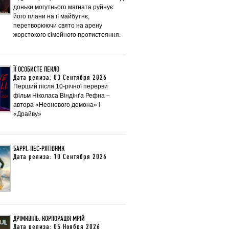
доньки могутнього магната руйнує
його плани на її майбутнє,
перетворюючи свято на арену
жорстокого сімейного протистояння.
ЇЇ ОСОБИСТЕ ПЕКЛО
Дата релиза: 03 Сентября 2026
Перший після 10-річної перерви
фільм Ніколаса Віндінґа Рефна –
автора «Неонового демона» і
«Драйву»
БАРРІ. ПЕС-РЯТІВНИК
Дата релиза: 10 Сентября 2026
ДРІМКВІЛЬ. КОРПОРАЦІЯ МРІЙ
Дата релиза: 05 Ноября 2026