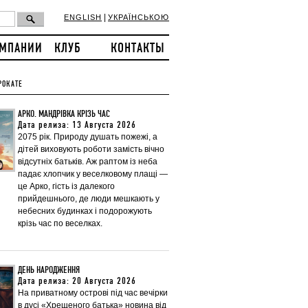
|
ENGLISH
УКРАЇНСЬКОЮ
ОМПАНИИ
КЛУБ
КОНТАКТЫ
РОКАТЕ
АРКО. МАНДРІВКА КРІЗЬ ЧАС
Дата релиза: 13 Августа 2026
2075 рік. Природу душать пожежі, а
дітей виховують роботи замість вічно
відсутніх батьків. Аж раптом із неба
падає хлопчик у веселковому плащі —
це Арко, гість із далекого
прийдешнього, де люди мешкають у
небесних будинках і подорожують
крізь час по веселках.
ДЕНЬ НАРОДЖЕННЯ
Дата релиза: 20 Августа 2026
На приватному острові під час вечірки
в дусі «Хрещеного батька» новина від