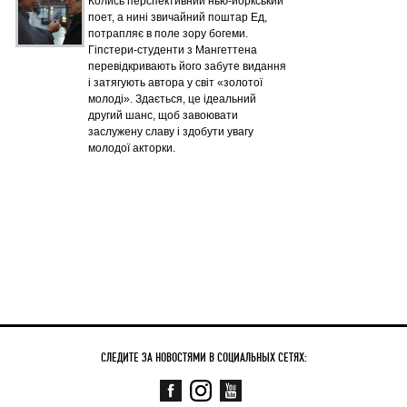
Колись перспективний нью-йоркський
поет, а нині звичайний поштар Ед,
потрапляє в поле зору богеми.
Гіпстери-студенти з Мангеттена
перевідкривають його забуте видання
і затягують автора у світ «золотої
молоді». Здається, це ідеальний
другий шанс, щоб завоювати
заслужену славу і здобути увагу
молодої акторки.
СЛЕДИТЕ ЗА НОВОСТЯМИ В СОЦИАЛЬНЫХ СЕТЯХ: