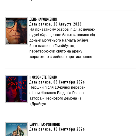
ДЕНЬ НАРОДЖЕННЯ
Дата релиза: 20 Августа 2026
На приватному острові під час вечірки
в дусі «Хрещеного батька» новина від
доньки могутнього магната руйнує
його плани на її майбутнє,
перетворюючи свято на арену
жорстокого сімейного протистояння.
ЇЇ ОСОБИСТЕ ПЕКЛО
Дата релиза: 03 Сентября 2026
Перший після 10-річної перерви
фільм Ніколаса Віндінґа Рефна –
автора «Неонового демона» і
«Драйву»
БАРРІ. ПЕС-РЯТІВНИК
Дата релиза: 10 Сентября 2026