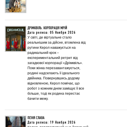
ДРІМКВІЛЬ. КОРПОРАЦІЯ МРІЙ
Дата релиза: 05 Ноября 2026
У світі, де віртуальне стало
реальнішим за дійсне, втомлена від
рутини Керол наважується на
радикальний крок –
експериментальний ретрит від
загадкової корпорації «Дрімквіль».
Поки жінка перезавантажується,
родині надсилають її ідеального
двійника. Повернувшись додому
відновленою, Керол помічає, що
робот з кожним днем заміщує її все
більше, тоді як родина перестає
бачити межу.
ПІЗНЯ СЛАВА
Дата релиза: 19 Ноября 2026