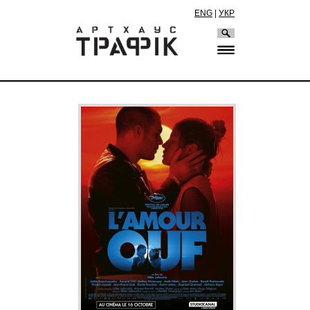
ENG
|
УКР