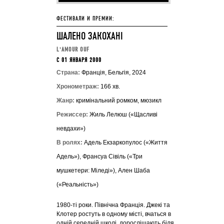
ФЕСТИВАЛИ И ПРЕМИИ:
ШАЛЕНО ЗАКОХАНІ
L'AMOUR OUF
C 01 ЯНВАРЯ 2000
Страна:
Франція, Бельгія, 2024
Хронометраж:
166 хв.
Жанр:
кримінальний ромком, мюзикл
Режиссер:
Жиль Лелюш («Щасливі
невдахи»)
В ролях:
Адель Екзаркопулос («Життя
Адель»), Франсуа Сівіль («Три
мушкетери: Міледі»), Ален Шаба
(«Реальність»)
1980-ті роки. Північна Франція. Джекі та
Клотер ростуть в одному місті, вчаться в
одній середній школі, дорослішають біля