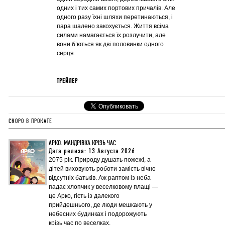
одних і тих самих портових причалів. Але
одного разу їхні шляхи перетинаються, і
пара шалено закохується. Життя всіма
силами намагається їх розлучити, але
вони бʼються як дві половинки одного
серця.
ТРЕЙЛЕР
СКОРО В ПРОКАТЕ
АРКО. МАНДРІВКА КРІЗЬ ЧАС
Дата релиза: 13 Августа 2026
2075 рік. Природу душать пожежі, а
дітей виховують роботи замість вічно
відсутніх батьків. Аж раптом із неба
падає хлопчик у веселковому плащі —
це Арко, гість із далекого
прийдешнього, де люди мешкають у
небесних будинках і подорожують
крізь час по веселках.