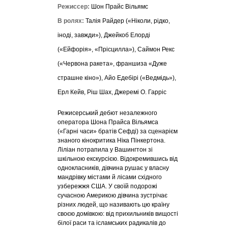
Режиссер:
Шон Прайс Вільямс
В ролях:
Талія Райдер («Ніколи, рідко,
іноді, завжди»), Джейкоб Елорді
(«Ейфорія», «Прісцилла»), Саймон Рекс
(«Червона ракета», франшиза «Дуже
страшне кіно»), Айо Едебірі («Ведмідь»),
Ерл Кейв, Ріш Шах, Джеремі О. Гарріс
Режисерський дебют незалежного
оператора Шона Прайса Вільямса
(«Гарні часи» братів Сефді) за сценарієм
знаного кінокритика Ніка Пінкертона.
Ліліан потрапила у Вашингтон зі
шкільною екскурсією. Відокремившись від
однокласників, дівчина рушає у власну
мандрівку містами й лісами східного
узбережжя США. У своїй подорожі
сучасною Америкою дівчина зустрічає
різних людей, що називають цю країну
своєю домівкою: від прихильників вищості
білої раси та ісламських радикалів до