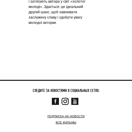
і затягують автора у світ «золотої
молоді». Здається, це ідеальний
другий шанс, щоб завоювати
заслужену славу і здобути увагу
молодої акторки.
СЛЕДИТЕ ЗА НОВОСТЯМИ В СОЦИАЛЬНЫХ СЕТЯХ:
ПОДПИСКА НА НОВОСТИ
ВСЕ ФИЛЬМЫ
СКОРО