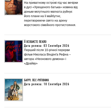
На приватному острові під час вечірки
в дусі «Хрещеного батька» новина від
доньки могутнього магната руйнує
його плани на її майбутнє,
перетворюючи свято на арену
жорстокого сімейного протистояння.
ЇЇ ОСОБИСТЕ ПЕКЛО
Дата релиза: 03 Сентября 2026
Перший після 10-річної перерви
фільм Ніколаса Віндінґа Рефна –
автора «Неонового демона» і
«Драйву»
БАРРІ. ПЕС-РЯТІВНИК
Дата релиза: 10 Сентября 2026