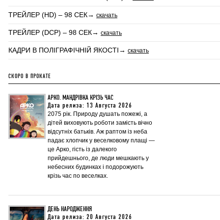
ТРЕЙЛЕР (HD) – 98 СЕК→
скачать
ТРЕЙЛЕР (DCP) – 98 СЕК→
скачать
КАДРИ В ПОЛІГРАФІЧНІЙ ЯКОСТІ→
скачать
СКОРО В ПРОКАТЕ
АРКО. МАНДРІВКА КРІЗЬ ЧАС
Дата релиза: 13 Августа 2026
2075 рік. Природу душать пожежі, а
дітей виховують роботи замість вічно
відсутніх батьків. Аж раптом із неба
падає хлопчик у веселковому плащі —
це Арко, гість із далекого
прийдешнього, де люди мешкають у
небесних будинках і подорожують
крізь час по веселках.
ДЕНЬ НАРОДЖЕННЯ
Дата релиза: 20 Августа 2026