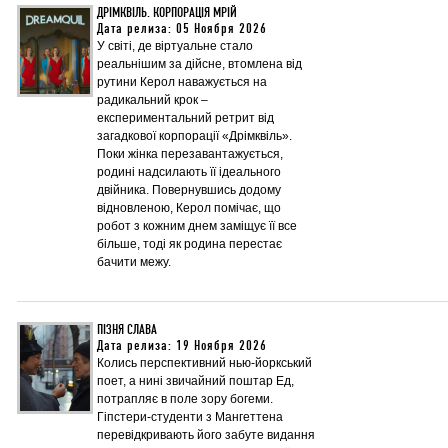
ДРІМКВІЛЬ. КОРПОРАЦІЯ МРІЙ
Дата релиза: 05 Ноября 2026
У світі, де віртуальне стало
реальнішим за дійсне, втомлена від
рутини Керол наважується на
радикальний крок –
експериментальний ретрит від
загадкової корпорації «Дрімквіль».
Поки жінка перезавантажується,
родині надсилають її ідеального
двійника. Повернувшись додому
відновленою, Керол помічає, що
робот з кожним днем заміщує її все
більше, тоді як родина перестає
бачити межу.
ПІЗНЯ СЛАВА
Дата релиза: 19 Ноября 2026
Колись перспективний нью-йоркський
поет, а нині звичайний поштар Ед,
потрапляє в поле зору богеми.
Гіпстери-студенти з Мангеттена
перевідкривають його забуте видання