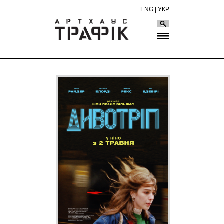
ENG
|
УКР