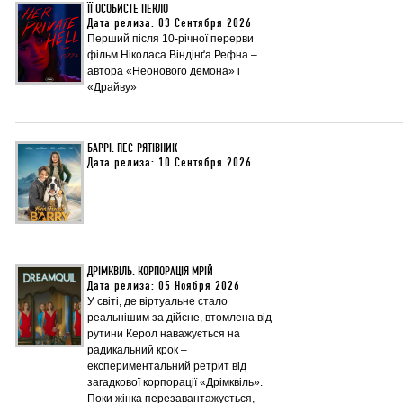
ЇЇ ОСОБИСТЕ ПЕКЛО
Дата релиза: 03 Сентября 2026
Перший після 10-річної перерви
фільм Ніколаса Віндінґа Рефна –
автора «Неонового демона» і
«Драйву»
БАРРІ. ПЕС-РЯТІВНИК
Дата релиза: 10 Сентября 2026
ДРІМКВІЛЬ. КОРПОРАЦІЯ МРІЙ
Дата релиза: 05 Ноября 2026
У світі, де віртуальне стало
реальнішим за дійсне, втомлена від
рутини Керол наважується на
радикальний крок –
експериментальний ретрит від
загадкової корпорації «Дрімквіль».
Поки жінка перезавантажується,