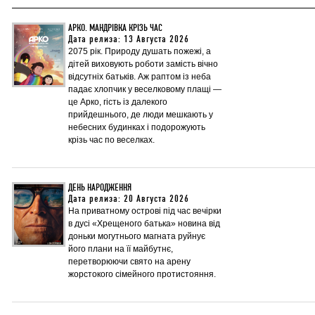
АРКО. МАНДРІВКА КРІЗЬ ЧАС
Дата релиза: 13 Августа 2026
2075 рік. Природу душать пожежі, а
дітей виховують роботи замість вічно
відсутніх батьків. Аж раптом із неба
падає хлопчик у веселковому плащі —
це Арко, гість із далекого
прийдешнього, де люди мешкають у
небесних будинках і подорожують
крізь час по веселках.
ДЕНЬ НАРОДЖЕННЯ
Дата релиза: 20 Августа 2026
На приватному острові під час вечірки
в дусі «Хрещеного батька» новина від
доньки могутнього магната руйнує
його плани на її майбутнє,
перетворюючи свято на арену
жорстокого сімейного протистояння.