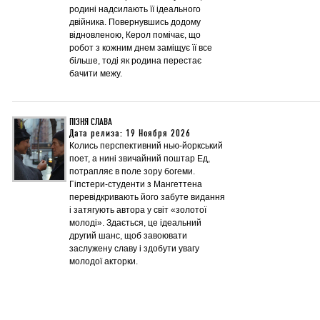
родині надсилають її ідеального
двійника. Повернувшись додому
відновленою, Керол помічає, що
робот з кожним днем заміщує її все
більше, тоді як родина перестає
бачити межу.
ПІЗНЯ СЛАВА
Дата релиза: 19 Ноября 2026
Колись перспективний нью-йоркський
поет, а нині звичайний поштар Ед,
потрапляє в поле зору богеми.
Гіпстери-студенти з Мангеттена
перевідкривають його забуте видання
і затягують автора у світ «золотої
молоді». Здається, це ідеальний
другий шанс, щоб завоювати
заслужену славу і здобути увагу
молодої акторки.