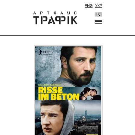
ENG
|
УКР