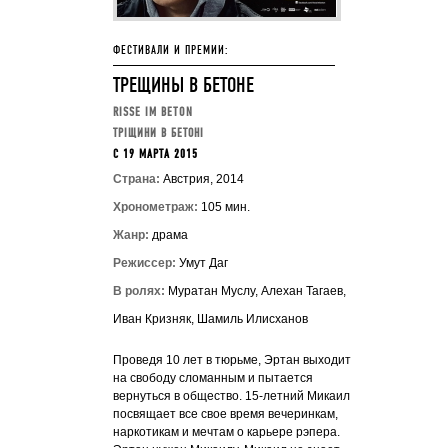
ФЕСТИВАЛИ И ПРЕМИИ:
ТРЕЩИНЫ В БЕТОНЕ
RISSE IM BETON
ТРІЩИНИ В БЕТОНІ
C 19 МАРТА 2015
Страна:
Австрия, 2014
Хронометраж:
105 мин.
Жанр:
драма
Режиссер:
Умут Даг
В ролях:
Муратан Муслу, Алехан Тагаев,
Иван Кризняк, Шамиль Илисханов
Проведя 10 лет в тюрьме, Эртан выходит
на свободу сломанным и пытается
вернуться в общество. 15-летний Микаил
посвящает все свое время вечеринкам,
наркотикам и мечтам о карьере рэпера.