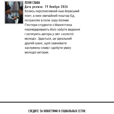
ПІЗНЯ СЛАВА
Дата релиза: 19 Ноября 2026
Колись перспективний нью-йоркський
поет, а нині звичайний поштар Ед,
потрапляє в поле зору богеми.
Гіпстери-студенти з Мангеттена
перевідкривають його забуте видання
і затягують автора у світ «золотої
молоді». Здається, це ідеальний
другий шанс, щоб завоювати
заслужену славу і здобути увагу
молодої акторки.
СЛЕДИТЕ ЗА НОВОСТЯМИ В СОЦИАЛЬНЫХ СЕТЯХ: