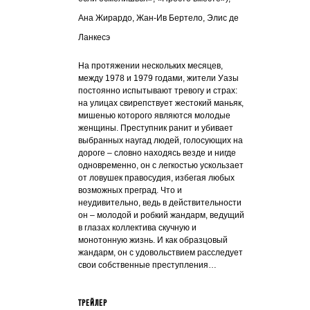
Ана Жирардо, Жан-Ив Бертело, Элис де
Ланкесэ
На протяжении нескольких месяцев,
между 1978 и 1979 годами, жители Уазы
постоянно испытывают тревогу и страх:
на улицах свирепствует жестокий маньяк,
мишенью которого являются молодые
женщины. Преступник ранит и убивает
выбранных наугад людей, голосующих на
дороге – словно находясь везде и нигде
одновременно, он с легкостью ускользает
от ловушек правосудия, избегая любых
возможных преград. Что и
неудивительно, ведь в действительности
он – молодой и робкий жандарм, ведущий
в глазах коллектива скучную и
монотонную жизнь. И как образцовый
жандарм, он с удовольствием расследует
свои собственные преступления…
ТРЕЙЛЕР