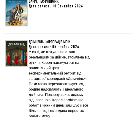
БАРРІ. ПЕС-РЯТІВНИК
Дата релиза: 10 Сентября 2026
ДРІМКВІЛЬ. КОРПОРАЦІЯ МРІЙ
Дата релиза: 05 Ноября 2026
У світі, де віртуальне стало
реальнішим за дійсне, втомлена від
рутини Керол наважується на
радикальний крок –
експериментальний ретрит від
загадкової корпорації «Дрімквіль».
Поки жінка перезавантажується,
родині надсилають її ідеального
двійника. Повернувшись додому
відновленою, Керол помічає, що
робот з кожним днем заміщує її все
більше, тоді як родина перестає
бачити межу.