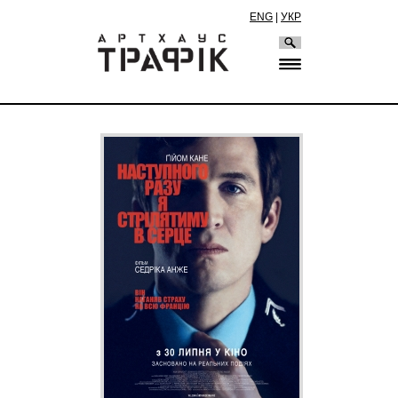
ENG
|
УКР