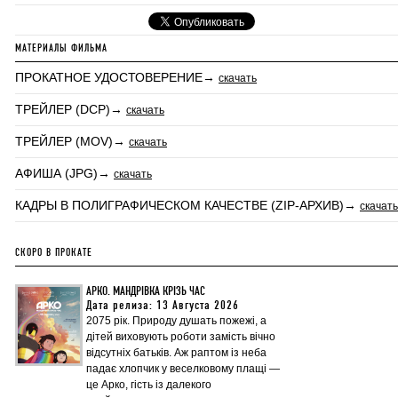
МАТЕРИАЛЫ ФИЛЬМА
ПРОКАТНОЕ УДОСТОВЕРЕНИЕ→
скачать
ТРЕЙЛЕР (DCP)→
скачать
ТРЕЙЛЕР (MOV)→
скачать
АФИША (JPG)→
скачать
КАДРЫ В ПОЛИГРАФИЧЕСКОМ КАЧЕСТВЕ (ZIP-АРХИВ)→
скачать
СКОРО В ПРОКАТЕ
АРКО. МАНДРІВКА КРІЗЬ ЧАС
Дата релиза: 13 Августа 2026
2075 рік. Природу душать пожежі, а
дітей виховують роботи замість вічно
відсутніх батьків. Аж раптом із неба
падає хлопчик у веселковому плащі —
це Арко, гість із далекого