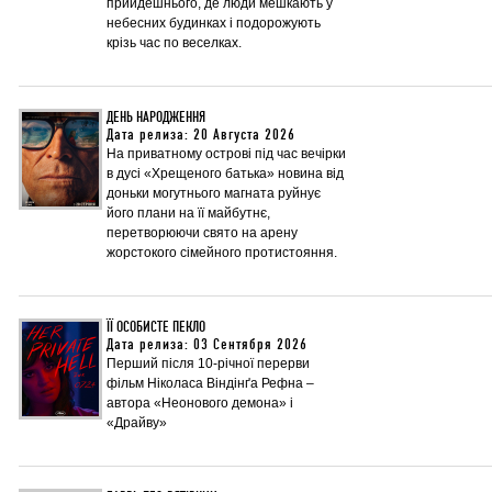
прийдешнього, де люди мешкають у
небесних будинках і подорожують
крізь час по веселках.
ДЕНЬ НАРОДЖЕННЯ
Дата релиза: 20 Августа 2026
На приватному острові під час вечірки
в дусі «Хрещеного батька» новина від
доньки могутнього магната руйнує
його плани на її майбутнє,
перетворюючи свято на арену
жорстокого сімейного протистояння.
ЇЇ ОСОБИСТЕ ПЕКЛО
Дата релиза: 03 Сентября 2026
Перший після 10-річної перерви
фільм Ніколаса Віндінґа Рефна –
автора «Неонового демона» і
«Драйву»