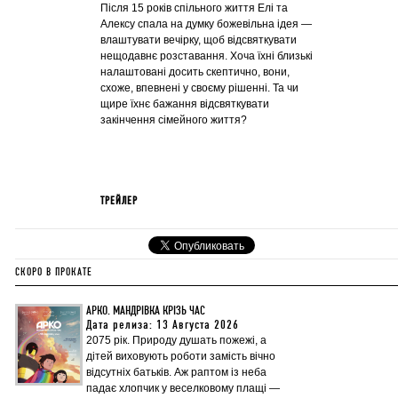
Після 15 років спільного життя Елі та
Алексу спала на думку божевільна ідея —
влаштувати вечірку, щоб відсвяткувати
нещодавнє розставання. Хоча їхні близькі
налаштовані досить скептично, вони,
схоже, впевнені у своєму рішенні. Та чи
щире їхнє бажання відсвяткувати
закінчення сімейного життя?
ТРЕЙЛЕР
СКОРО В ПРОКАТЕ
АРКО. МАНДРІВКА КРІЗЬ ЧАС
Дата релиза: 13 Августа 2026
2075 рік. Природу душать пожежі, а
дітей виховують роботи замість вічно
відсутніх батьків. Аж раптом із неба
падає хлопчик у веселковому плащі —