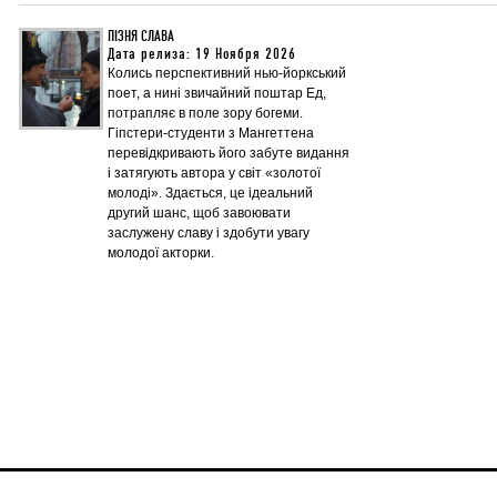
ПІЗНЯ СЛАВА
Дата релиза: 19 Ноября 2026
Колись перспективний нью-йоркський
поет, а нині звичайний поштар Ед,
потрапляє в поле зору богеми.
Гіпстери-студенти з Мангеттена
перевідкривають його забуте видання
і затягують автора у світ «золотої
молоді». Здається, це ідеальний
другий шанс, щоб завоювати
заслужену славу і здобути увагу
молодої акторки.