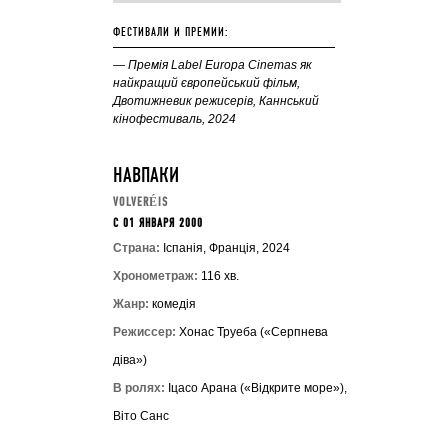
ФЕСТИВАЛИ И ПРЕМИИ:
— Премія Label Europa Cinemas як
найкращий європейський фільм,
Двотижневик режисерів, Каннський
кінофестиваль, 2024
НАВПАКИ
VOLVERÉIS
C 01 ЯНВАРЯ 2000
Страна:
Іспанія, Франція, 2024
Хронометраж:
116 хв.
Жанр:
комедія
Режиссер:
Хонас Труеба («Серпнева
діва»)
В ролях:
Іцасо Арана («Відкрите море»),
Віто Санс