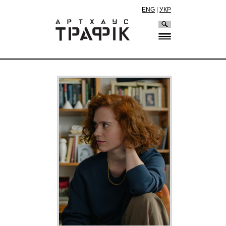
ENG
|
УКР