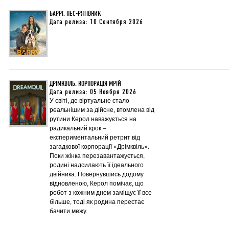
БАРРІ. ПЕС-РЯТІВНИК
Дата релиза: 10 Сентября 2026
ДРІМКВІЛЬ. КОРПОРАЦІЯ МРІЙ
Дата релиза: 05 Ноября 2026
У світі, де віртуальне стало
реальнішим за дійсне, втомлена від
рутини Керол наважується на
радикальний крок –
експериментальний ретрит від
загадкової корпорації «Дрімквіль».
Поки жінка перезавантажується,
родині надсилають її ідеального
двійника. Повернувшись додому
відновленою, Керол помічає, що
робот з кожним днем заміщує її все
більше, тоді як родина перестає
бачити межу.