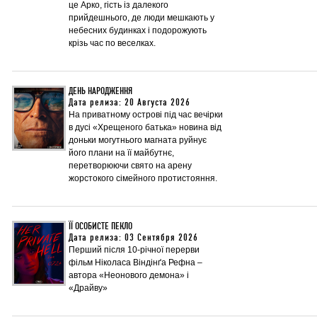
це Арко, гість із далекого
прийдешнього, де люди мешкають у
небесних будинках і подорожують
крізь час по веселках.
ДЕНЬ НАРОДЖЕННЯ
Дата релиза: 20 Августа 2026
На приватному острові під час вечірки
в дусі «Хрещеного батька» новина від
доньки могутнього магната руйнує
його плани на її майбутнє,
перетворюючи свято на арену
жорстокого сімейного протистояння.
ЇЇ ОСОБИСТЕ ПЕКЛО
Дата релиза: 03 Сентября 2026
Перший після 10-річної перерви
фільм Ніколаса Віндінґа Рефна –
автора «Неонового демона» і
«Драйву»