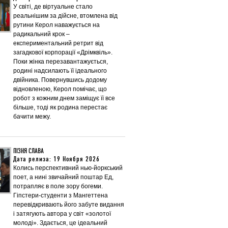
У світі, де віртуальне стало
реальнішим за дійсне, втомлена від
рутини Керол наважується на
радикальний крок –
експериментальний ретрит від
загадкової корпорації «Дрімквіль».
Поки жінка перезавантажується,
родині надсилають її ідеального
двійника. Повернувшись додому
відновленою, Керол помічає, що
робот з кожним днем заміщує її все
більше, тоді як родина перестає
бачити межу.
ПІЗНЯ СЛАВА
Дата релиза: 19 Ноября 2026
Колись перспективний нью-йоркський
поет, а нині звичайний поштар Ед,
потрапляє в поле зору богеми.
Гіпстери-студенти з Мангеттена
перевідкривають його забуте видання
і затягують автора у світ «золотої
молоді». Здається, це ідеальний