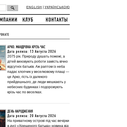
|
ENGLISH
УКРАЇНСЬКОЮ
ОМПАНИИ
КЛУБ
КОНТАКТЫ
РОКАТЕ
АРКО. МАНДРІВКА КРІЗЬ ЧАС
Дата релиза: 13 Августа 2026
2075 рік. Природу душать пожежі, а
дітей виховують роботи замість вічно
відсутніх батьків. Аж раптом із неба
падає хлопчик у веселковому плащі —
це Арко, гість із далекого
прийдешнього, де люди мешкають у
небесних будинках і подорожують
крізь час по веселках.
ДЕНЬ НАРОДЖЕННЯ
Дата релиза: 20 Августа 2026
На приватному острові під час вечірки
в дусі «Хрещеного батька» новина від