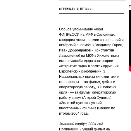
Т
ФЕСТИВАЛИ И ПРЕМИИ:
Особое упоминание жюри
ФИПРЕССИ на МКФ в Салониках,
спецприз жюри, премии за сценарий и
актёрский ансамбль (Владимир Гарин,
Иван Добронравов и Константин
Лавроненко) на МКФ в Хихоне, приз
имени Фассбиндера в категории
«открытие года» в рамках вручения
Европейских кинопремий, 3
Национальных приза кинокритики и
кинопрессы — за фильм, дебют и
операторскую работу, 3 «Золотых
орла» — за фильм, операторскую
работу и звук (Андрей Худяков),
«Золотой жук» за лучший
иностранный фильм в Швеции по
итогам 2004 года.
Золотой глобус, 2004 год
Номинации: Лучший фильм на