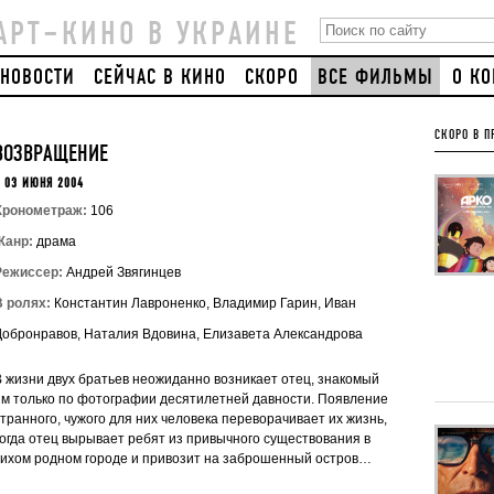
АРТ–КИНО В УКРАИНЕ
НОВОСТИ
СЕЙЧАС В КИНО
СКОРО
ВСЕ ФИЛЬМЫ
О К
СКОРО В П
ВОЗВРАЩЕНИЕ
 03 ИЮНЯ 2004
Хронометраж:
106
Жанр:
драма
Режиссер:
Андрей Звягинцев
В ролях:
Константин Лавроненко, Владимир Гарин, Иван
Добронравов, Наталия Вдовина, Елизавета Александрова
В жизни двух братьев неожиданно возникает отец, знакомый
им только по фотографии десятилетней давности. Появление
странного, чужого для них человека переворачивает их жизнь,
когда отец вырывает ребят из привычного существования в
тихом родном городе и привозит на заброшенный остров…