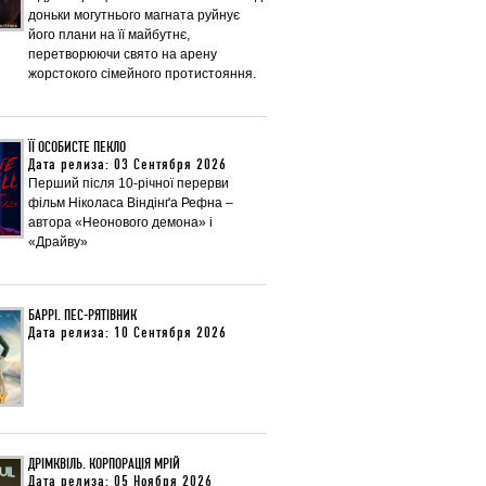
доньки могутнього магната руйнує
його плани на її майбутнє,
перетворюючи свято на арену
жорстокого сімейного протистояння.
ЇЇ ОСОБИСТЕ ПЕКЛО
Дата релиза: 03 Сентября 2026
Перший після 10-річної перерви
фільм Ніколаса Віндінґа Рефна –
автора «Неонового демона» і
«Драйву»
БАРРІ. ПЕС-РЯТІВНИК
Дата релиза: 10 Сентября 2026
ДРІМКВІЛЬ. КОРПОРАЦІЯ МРІЙ
Дата релиза: 05 Ноября 2026