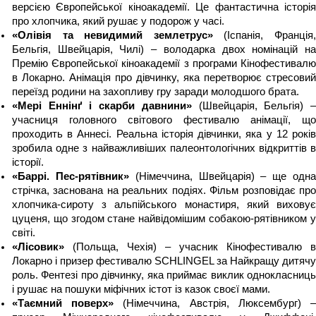
версією Європейської кіноакадемії. Це фантастична історія 
про хлопчика, який рушає у подорож у часі.
«Олівія та невидимий землетрус»
 (Іспанія, Франція,
Бельгія, Швейцарія, Чилі) – володарка двох номінацій на 
Премію Європейської кіноакадемії з програми Кінофестивалю 
в Локарно. Анімація про дівчинку, яка перетворює стресовий 
переїзд родини на захопливу гру заради молодшого брата.
«Мері Еннінґ і скарби давнини» 
(Швейцарія, Бельгія) –
учасниця головного світового фестивалю анімації, що 
проходить в Аннесі. Реальна історія дівчинки, яка у 12 років 
зробила одне з найважливіших палеонтологічних відкриттів в 
історії.
«Баррі. Пес-рятівник» 
(Німеччина, Швейцарія) – ще одна
стрічка, заснована на реальних подіях. Фільм розповідає про 
хлопчика-сироту з альпійського монастиря, який виховує 
цуценя, що згодом стане найвідомішим собакою-рятівником у 
світі.
«Лісовик» 
(Польща, Чехія) – учасник Кінофестивалю в 
Локарно і призер фестивалю SCHLINGEL за Найкращу дитячу 
роль. Фентезі про дівчинку, яка приймає виклик однокласниць 
і рушає на пошуки міфічних істот із казок своєї мами.
«Таємний поверх»
 (Німеччина, Австрія, Люксембург) –