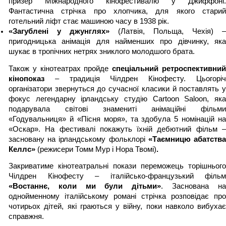
призер Міжнародного кінофестивалю у Джиффоні. 
Фантастична стрічка про хлопчика, для якого старий 
готельний ліфт стає машиною часу в 1938 рік.
«Загублені у джунглях» 
(Латвія, Польща, Чехія) – 
пригодницька анімація для найменших про дівчинку, яка 
шукає в тропічних нетрях зниклого молодшого брата.
Також у кінотеатрах пройде 
спеціальний ретроспективний
кінопоказ
 – традиція Чілдрен Кінофесту. Цьогоріч 
організатори звернуться до сучасної класики й поставлять у 
фокус легендарну ірландську студію Cartoon Saloon, яка 
подарувала світові знамениті анімаційні фільми 
«Годувальниця» й «Пісня моря», та здобула 5 номінацій на 
«Оскар». На фестивалі покажуть їхній дебютний фільм – 
засновану на ірландському фольклорі 
«Таємницю абатства
Келлс» 
(режисери Томм Мур і Нора Твомі)
.
Закриватиме кінотеатральні покази переможець торішнього 
«Востаннє, коли ми були дітьми»
. Заснована на
однойменному італійському романі стрічка розповідає про 
чотирьох дітей, які граються у війну, поки навколо вибухає 
справжня.