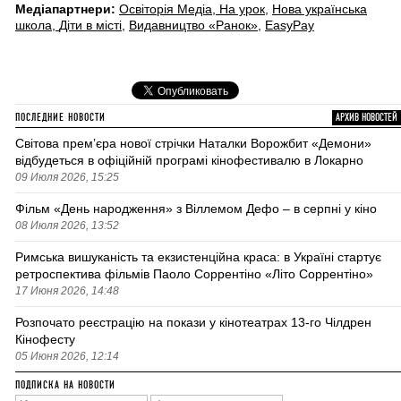
Медіапартнери:
Освіторія Медіа
,
На урок
,
Нова українська
школа
,
Діти в місті
,
Видавництво «Ранок»
,
EasyPay
ПОСЛЕДНИЕ НОВОСТИ
АРХИВ НОВОСТЕЙ
Світова премʼєра нової стрічки Наталки Ворожбит «Демони»
відбудеться в офіційній програмі кінофестивалю в Локарно
09 Июля 2026, 15:25
Фільм «День народження» з Віллемом Дефо – в серпні у кіно
08 Июля 2026, 13:52
Римська вишуканість та екзистенційна краса: в Україні стартує
ретроспектива фільмів Паоло Соррентіно «Літо Соррентіно»
17 Июня 2026, 14:48
Розпочато реєстрацію на покази у кінотеатрах 13-го Чілдрен
Кінофесту
05 Июня 2026, 12:14
ПОДПИСКА НА НОВОСТИ