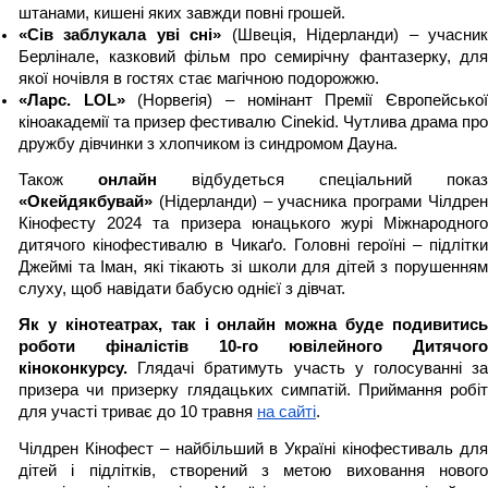
штанами, кишені яких завжди повні грошей.
«Сів заблукала уві сні» 
(Швеція, Нідерланди) – учасник
Берлінале, казковий фільм про семирічну фантазерку, для 
якої ночівля в гостях стає магічною подорожжю.
«Ларс. LOL» 
(Норвегія) – номінант Премії Європейської
кіноакадемії та призер фестивалю Cinekid. Чутлива драма про 
дружбу дівчинки з хлопчиком із синдромом Дауна.
Також
 онлайн 
«Окейдякбувай»
 (Нідерланди) – учасника програми Чілдрен 
Кінофесту 2024 та призера юнацького журі Міжнародного 
дитячого кінофестивалю в Чикаґо. Головні героїні – підлітки 
Джеймі та Іман, які тікають зі школи для дітей з порушенням 
слуху, щоб навідати бабусю однієї з дівчат.
Як у кінотеатрах, так і онлайн можна буде подивитись 
роботи фіналістів 10-го ювілейного Дитячого 
кіноконкурсу. 
Глядачі братимуть участь у голосуванні за
призера чи призерку глядацьких симпатій. Приймання робіт 
для участі триває до 10 травня 
на сайті
.
Чілдрен Кінофест – найбільший в Україні кінофестиваль для 
дітей і підлітків, створений з метою виховання нового 