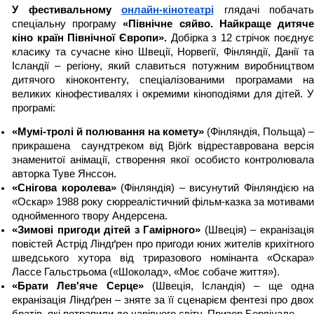
У фестивальному 
онлайн-кінотеатрі
глядачі побачать 
спеціальну програму
 «Північне сяйво. Найкраще дитяче
кіно країн Північної Європи». 
Добірка з 12 стрічок поєднує 
класику та сучасне кіно Швеції, Норвегії, Фінляндії, Данії та 
Ісландії – регіону, який славиться потужним виробництвом 
дитячого кіноконтенту, спеціалізованими програмами на 
великих кінофестивалях і окремими кіноподіями для дітей. У 
програмі:
«Мумі-тролі й полювання на комету» 
(Фінляндія, Польща) – 
прикрашена  саундтреком від Björk відреставрована версія 
знаменитої анімації, створення якої особисто контролювала 
авторка Туве Янссон.
«Снігова королева» 
(Фінляндія) – висунутий Фінляндією на 
«Оскар» 1988 року сюрреалістичний фільм-казка за мотивами 
однойменного твору Андерсена.
«Зимові пригоди дітей з Гамірного» 
(Швеція) – екранізація
повістей Астрід Ліндґрен про пригоди юних жителів крихітного 
шведського хутора від триразового номінанта «Оскара» 
Лассе Гальстрьома («Шоколад», «Моє собаче життя»).
«Брати Лев'яче Серце»
 (Швеція, Ісландія) – ще одна
екранізація Ліндґрен – зняте за її сценарієм фентезі про двох 
братів, які потрапили до чарівного світу. Призер Берлінале.