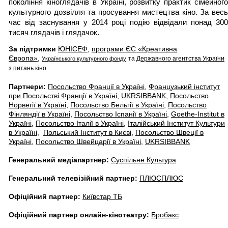
покоління кіноглядачів в Україні, розвитку практик сімейного 
культурного дозвілля та просування мистецтва кіно. За весь 
час від заснування у 2014 році подію відвідали понад 300 
тисяч глядачів і глядачок.
За підтримки
ЮНІСЕФ
,
програми ЄС «Креативна
Європа»
,
та
Державного агентства України
Українського культурного фонду
з питань кіно
Партнери:
Посольство Франції в Україні
,
Французький інститут
при Посольстві Франції в Україні
,
UKRSIBBANK
,
Посольство
Норвегії в Україні
,
Посольство Бельгії в Україні
,
Посольство
Фінляндії в Україні
,
Посольство Іспанії в Україні
,
Goethe-Institut в
Україні
,
Посольство Італії в Україні
,
Італійський Інститут Культури
в Україні
,
Польський Інститут в Києві
,
Посольство Швеції в
Україні
,
Посольство Швейцарії в Україні
,
UKRSIBBANK
Генеральний медіапартнер:
Суспільне Культура
Генеральний телевізійний партнер:
ПЛЮСПЛЮС
Офіційний партнер:
Київстар ТБ
Офіційний партнер онлайн-кінотеатру:
Бробакс