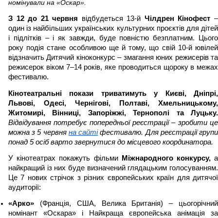
номінували на «Оскар».
З 12 до 21 червня 
відбудеться 13-й 
Чілдрен Кінофест
 –
один із найбільших українських культурних проєктів для дітей 
і підлітків – і як завжди, буде повністю безплатним. Цього 
року подія стане особливою ще й тому, що свій 10-й ювілей 
відзначить Дитячий кіноконкурс – змагання юних режисерів та 
режисерок віком 7–14 років, яке проводиться щороку в межах 
фестивалю.
Кінотеатральні покази триватимуть у Києві, Дніпрі, 
Львові, Одесі, Чернігові, Полтаві, Хмельницькому, 
Відвідування потребує попередньої реєстрації – зробити це 
можна з 5 червня 
на сайті
 фестивалю. Для реєстрації групи
понад 5 осіб варто звернутися до місцевого координатора.
У кінотеатрах покажуть фільми 
Міжнародного конкурсу,
 а
найкращий із них буде визначений глядацьким голосуванням. 
Це 7 нових стрічок з різних європейських країн для дитячої 
аудиторії:
«Арко» 
(Франція, США, Велика Британія) – цьогорічний
номінант «Оскара» і Найкраща європейська анімація за 