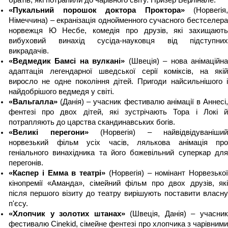
«Пукальний порошок доктора Проктора» 
(Норвегія, 
Німеччина) – екранізація однойменного сучасного бестселера 
норвежця Ю Несбе, комедія про друзів, які захищають 
вибуховий винахід сусіда-науковця від підступних 
викрадачів.
«Ведмедик Бамсі на вулкані» 
(Швеція) – нова анімаційна
адаптація легендарної шведської серії коміксів, на якій 
виросло не одне покоління дітей. Пригоди найсильнішого і 
найдобрішого ведмедя у світі.
«Вальгалла»
 (Данія) – учасник фестивалю анімації в Аннесі, 
фентезі про двох дітей, які зустрічають Тора і Локі й 
потрапляють до царства скандинавських богів.
«Великі перегони»
 (Норвегія) – найвідвідуваніший 
норвезький фільм усіх часів, лялькова анімація про 
геніального винахідника та його божевільний суперкар для 
перегонів.
«Каспер і Емма в театрі»
 (Норвегія) – номінант Норвезької 
кінопремії «Аманда», сімейний фільм про двох друзів, які 
після першого візиту до театру вирішують поставити власну 
п'єсу.
«Хлопчик у золотих штанах» 
(Швеція, Данія) – учасник
фестивалю Cinekid, сімейне фентезі про хлопчика з чарівними 