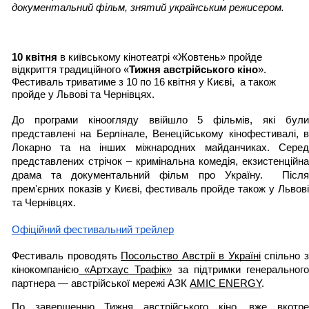
документальний фільм, знятий українським режисером.
10 квітня 
в київському кінотеатрі «Жовтень» пройде 
відкриття традиційного «
Тижня австрійського кіно
». 
Фестиваль триватиме з 10 по 16 квітня у Києві,  а також 
пройде у Львові та Чернівцях. 
До програми кіноогляду ввійшло 5 фільмів, які були 
представлені на Берлінале, Вене
ційському кінофестивалі, в
Локарно та на інших міжнародних майданчиках. Серед 
представлених стрічок – кримінальна комедія, екзистенційна 
драма та документальний фільм про Україну.  Після 
премʼєрних показів у Києві, фестиваль пройде також у Львові 
та Чернівцях. 
Офіційний фестивальний трейлер
Фестиваль проводять 
Посольство Австрії в Україні
 спільно з
кінокомпанією
 «Артхаус Трафік»
 за підтримки генерального
партнера — австрійської мережі АЗК 
AMIC ENERGY
.
По завершенню Тижня австрійського кіно, вже вкотре 