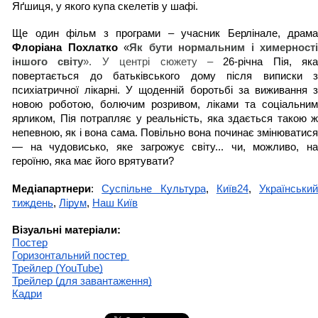
Яґшиця, у якого купа скелетів у шафі.
Флоріана Похлатко
 «
Як бути нормальним і химерності 
іншого світу
». У центрі сюжету – 
26-річна Пія, яка 
повертається до батьківського дому після виписки з 
психіатричної лікарні. У щоденній боротьбі за виживання з 
новою роботою, болючим розривом, ліками та соціальним 
ярликом, Пія потрапляє у реальність, яка здається такою ж 
непевною, як і вона сама. Повільно вона починає змінюватися 
— на чудовисько, яке загрожує світу... чи, можливо, на 
героїню, яка має його врятувати?
Медіапартнери
: 
Суспільне Культура
, 
Київ24
, 
Український 
тиждень
, 
Лірум
, 
Наш Київ
Візуальні матеріали: 
Постер
Горизонтальний постер 
Трейлер (YouTube)
Трейлер (для завантаження)
Кадри