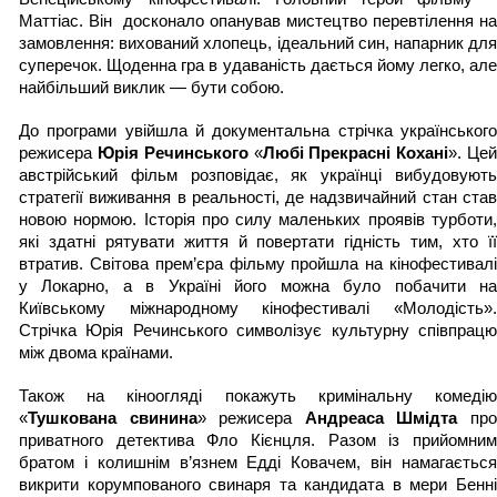
Маттіас. Він  досконало опанував мистецтво перевтілення на 
замовлення: вихований хлопець, ідеальний син, напарник для 
суперечок. Щоденна гра в удаваність дається йому легко, але 
найбільший виклик — бути собою. 
До програми увійшла й документальна стрічка українського 
режисера 
Юрія Речинського
 «
Любі Прекрасні Кохані
». Цей
австрійський фільм розповідає, як українці вибудовують 
стратегії виживання в реальності, де надзвичайний стан став 
новою нормою. Історія про силу маленьких проявів турботи, 
які здатні рятувати життя й повертати гідність тим, хто її 
втратив. 
Світова прем’єра фільму пройшла на кінофестивалі
у Локарно, а в Україні його можна було побачити на 
Київському міжнародному кінофестивалі «Молодість». 
Стрічка Юрія Речинськог
о символізує культурну співпрацю
між двома країнами. 
Також на кіноогляді покажуть кримінальну комедію 
«
Тушкована свинина
» режисера 
Андреаса Шмідта
 про
приватного детектива Фло Кієнцля. Разом із прийомним 
братом і колишнім в’язнем Едді Ковачем, він намагається 
викрити корумпованого свинаря та кандидата в мери Бенні 