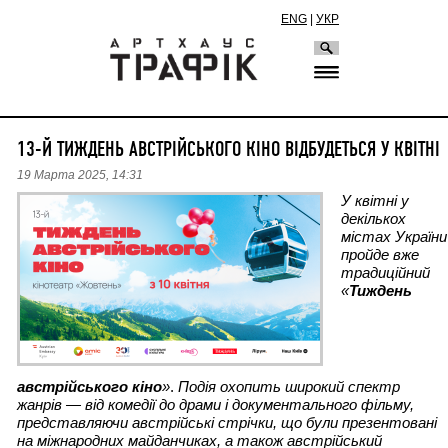
ENG
|
УКР
13-Й ТИЖДЕНЬ АВСТРІЙСЬКОГО КІНО ВІДБУДЕТЬСЯ У КВІТНІ
19 Марта 2025, 14:31
У квітні у 
декількох 
містах України 
пройде вже 
традиційний 
«
Тиждень 
австрійського кіно
»
. 
Подія охопить широкий спектр 
жанрів — від комедії до драми і доку
ментального фільму, 
представляючи австрійські стрічки, що були презентовані 
на міжнародних майданчиках, а також австрійський 