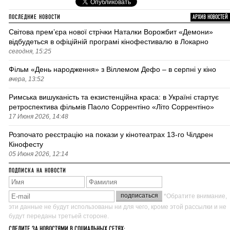
ПОСЛЕДНИЕ НОВОСТИ
АРХИВ НОВОСТЕЙ
Світова премʼєра нової стрічки Наталки Ворожбит «Демони»
відбудеться в офіційній програмі кінофестивалю в Локарно
сегодня, 15:25
Фільм «День народження» з Віллемом Дефо – в серпні у кіно
вчера, 13:52
Римська вишуканість та екзистенційна краса: в Україні стартує
ретроспектива фільмів Паоло Соррентіно «Літо Соррентіно»
17 Июня 2026, 14:48
Розпочато реєстрацію на покази у кінотеатрах 13-го Чілдрен
Кінофесту
05 Июня 2026, 12:14
ПОДПИСКА НА НОВОСТИ
*Обратите внимание,
эти данные не будут использованы ни для чего, кроме этой рассылки и не
будут переданы третьей стороне.
СЛЕДИТЕ ЗА НОВОСТЯМИ В СОЦИАЛЬНЫХ СЕТЯХ: