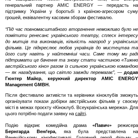
генеральний партнер 
AMIC ENERGY
 — передасть на
підтримку України у боротьбі з країною-агресором суму 
грошей, еквівалентну касовим зборам фестивалю.
“Під час повномасштабного вторгнення неможливо було не 
помітити ренесанс українського театру, сплеск інтересу 
до митців та виконавців, кількість нагород у українських 
фільмів. Це підкреслює любов українців до мистецтва та 
його силу навіть у найтемніші часи. Саме тому ми раді 
підтримати це бачення та знову стати частиною «Тижню 
австрійського кіно» разом із сильною українською командою 
— як нагадування, що світло завжди перемагає”, — 
додав 
Гюнтер Майєр, керуючий директор AMIC ENERGY 
Management GMBH.
Після фестивалю активісти та керівники кіноклубів зможуть 
організувати покази добірки австрійських фільмів у своєму 
місті в межах проєкту «Кіноклуб. Всеукраїнська мережа». Для 
цього потрібно подати заявку на 
сайті
.
Подію відкриє комедійна драма 
«Павич»
Бернгарда Венґера
,
 яка була представлена на