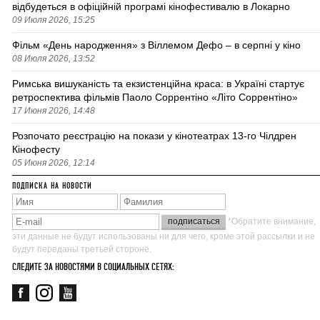
відбудеться в офіційній програмі кінофестивалю в Локарно
09 Июля 2026, 15:25
Фільм «День народження» з Віллемом Дефо – в серпні у кіно
08 Июля 2026, 13:52
Римська вишуканість та екзистенційна краса: в Україні стартує
ретроспектива фільмів Паоло Соррентіно «Літо Соррентіно»
17 Июня 2026, 14:48
Розпочато реєстрацію на покази у кінотеатрах 13-го Чілдрен
Кінофесту
05 Июня 2026, 12:14
ПОДПИСКА НА НОВОСТИ
*Обратите внимание,
эти данные не будут использованы ни для чего, кроме этой рассылки и не
будут переданы третьей стороне.
СЛЕДИТЕ ЗА НОВОСТЯМИ В СОЦИАЛЬНЫХ СЕТЯХ: