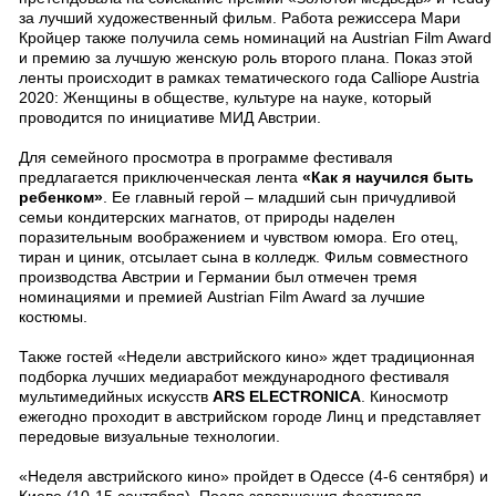
за лучший художественный фильм. Работа режиссера Мари
Кройцер также получила семь номинаций на Austrian Film Award
и премию за лучшую женскую роль второго плана. Показ этой
ленты происходит в рамках тематического года Calliope Austria
2020: Женщины в обществе, культуре на науке, который
проводится по инициативе МИД Австрии.
Для семейного просмотра в программе фестиваля
предлагается приключенческая лента
«Как я научился быть
ребенком»
. Ее главный герой – младший сын причудливой
семьи кондитерских магнатов, от природы наделен
поразительным воображением и чувством юмора. Его отец,
тиран и циник, отсылает сына в колледж. Фильм совместного
производства Австрии и Германии был отмечен тремя
номинациями и премией Austrian Film Award за лучшие
костюмы.
Также гостей «Недели австрийского кино» ждет традиционная
подборка лучших медиаработ международного фестиваля
мультимедийных искусств
ARS ELECTRONICA
. Киносмотр
ежегодно проходит в австрийском городе Линц и представляет
передовые визуальные технологии.
«Неделя австрийского кино» пройдет в Одессе (4-6 сентября) и