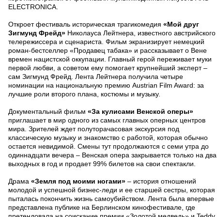
ELECTRONICA.
Откроет фестиваль историческая трагикомедия
«Мой друг
Зигмунд Фрейд»
Николауса Лейтнера, известного австрийского
телережиссера и сценариста. Фильм экранизирует немецкий
роман-бестселлер «Продавец табака» и рассказывает о Вене
времен нацистской оккупации. Главный герой переживает муки
первой любви, а советом ему помогает крупнейший эксперт –
сам Зигмунд Фрейд. Лента Лейтнера получила четыре
номинации на национальную премию Austrian Film Award: за
лучшие роли второго плана, костюмы и музыку.
Документальный фильм
«За кулисами Венской оперы»
приглашает в мир одного из самых главных оперных центров
мира. Зрителей ждет полуторачасовая экскурсия под
классическую музыку и знакомство с работой, которая обычно
остается невидимой. Смены тут продолжаются с семи утра до
одиннадцати вечера – Венская опера закрывается только на два
выходных в год и продает 99% билетов на свои спектакли.
Драма
«Земля под моими ногами»
– история отношений
молодой и успешной бизнес-леди и ее старшей сестры, которая
пыталась покончить жизнь самоубийством. Лента была впервые
представлена ​​публике на Берлинском кинофестивале, где
претендовала на соискание премии «Золотой медведь» и Teddy