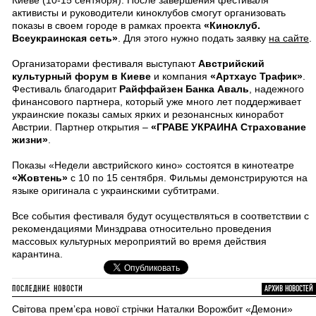
Киеве (10-15 сентября). После завершения фестиваля
активисты и руководители киноклубов смогут организовать
показы в своем городе в рамках проекта
«Киноклуб.
Всеукраинская сеть»
. Для этого нужно подать заявку
на сайте
.
Организаторами фестиваля выступают
Австрийский
культурный форум в Киеве
и компания
«Артхаус Трафик»
.
Фестиваль благодарит
Райффайзен Банка Аваль
, надежного
финансового партнера, который уже много лет поддерживает
украинские показы самых ярких и резонансных киноработ
Австрии. Партнер открытия –
«ГРАВЕ УКРАИНА Страхование
жизни»
.
Показы «Недели австрийского кино» состоятся в кинотеатре
«Жовтень»
с 10 по 15 сентября. Фильмы демонстрируются на
языке оригинала с украинскими субтитрами.
Все события фестиваля будут осуществляться в соответствии с
рекомендациями Минздрава относительно проведения
массовых культурных мероприятий во время действия
карантина.
ПОСЛЕДНИЕ НОВОСТИ
АРХИВ НОВОСТЕЙ
Світова премʼєра нової стрічки Наталки Ворожбит «Демони»