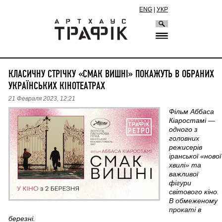
ENG
|
УКР
КЛАСИЧНУ СТРІЧКУ «СМАК ВИШНІ» ПОКАЖУТЬ В ОБРАНИХ
УКРАЇНСЬКИХ КІНОТЕАТРАХ
21 Февраля 2023, 12:21
Фільм Аббаса
Кіаростамі —
одного з
головних
режисерів
іранської «нової
хвилі» та
важливої
фігури
світового кіно.
В обмеженому
прокаті в
березні.