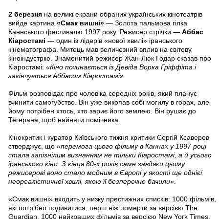
2 березня
на великі екрани обраних українських кінотеатрів
вийде картина
«Смак вишні»
— Золота пальмова гілка
Каннського фестивалю 1997 року. Режисер стрічки —
Аббас
Кіаростамі
— один із лідерів «нової хвилі» іранського
кінематографа. Митець мав величезний вплив на світову
кіноіндустрію. Знаменитий режисер Жан-Люк Годар сказав про
Кіаростамі:
«Кіно починається із Девіда Ворка Гріффіта і
закінчується Аббасом Кіаростамі»
.
Фільм розповідає про чоловіка середніх років, який планує
вчинити самогубство. Він уже викопав собі могилу в горах, але
йому потрібен хтось, хто зариє його землею. Він рушає до
Тегерана, щоб найняти помічника.
Кінокритик і куратор Київського тижня критики Сергій Ксаверов
стверджує, що
«перемога цього фільму в Каннах у 1997 році
стала запізнілим визнанням не тільки Кіаростамі, а й усього
іранського кіно. З кінця 80-х років саме завдяки цьому
режисерові воно стало модним в Європі у якості ще однієї
неореалістичної хвилі, якою її безперечно бачили»
.
«Смак вишні» входить у низку престижних списків: 1000 фільмів,
які потрібно подивитися, перш ніж померти за версією The
Guardian, 1000 найкращих фільмів за версією New York Times,