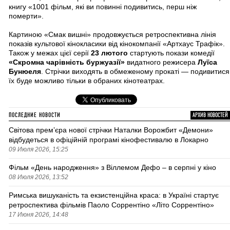
книгу «1001 фільм, які ви повинні подивитись, перш ніж
померти».
Картиною «Смак вишні» продовжується ретроспективна лінія
показів культової кінокласики від кінокомпанії «Артхаус Трафік».
Також у межах цієї серії
23 лютого
стартують покази комедії
«Скромна чарівність буржуазії»
видатного режисера
Луїса
Бунюеля
. Стрічки виходять в обмеженому прокаті — подивитися
їх буде можливо тільки в обраних кінотеатрах.
ПОСЛЕДНИЕ НОВОСТИ
АРХИВ НОВОСТЕЙ
Світова премʼєра нової стрічки Наталки Ворожбит «Демони»
відбудеться в офіційній програмі кінофестивалю в Локарно
09 Июля 2026, 15:25
Фільм «День народження» з Віллемом Дефо – в серпні у кіно
08 Июля 2026, 13:52
Римська вишуканість та екзистенційна краса: в Україні стартує
ретроспектива фільмів Паоло Соррентіно «Літо Соррентіно»
17 Июня 2026, 14:48