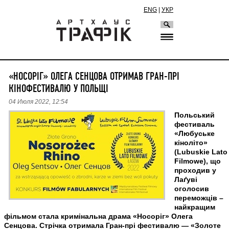
ENG
|
УКР
«НОСОРІГ» ОЛЕГА СЕНЦОВА ОТРИМАВ ГРАН-ПРІ
КІНОФЕСТИВАЛЮ У ПОЛЬЩІ
04 Июля 2022, 12:54
Польський
фестиваль
«Любуське
кіноліто»
(Lubuskie Lato
Filmowe), що
проходив у
Лаґуві
оголосив
переможців –
найкращим
фільмом стала кримінальна драма «Носоріг» Олега
Сенцова. Стрічка отримала Гран-прі фестивалю — «Золоте