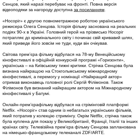
Сенцов, який наразі перебуває на фронті. Повна версія
відеоподяки за нагороду доступна
за посиланням
.
«Носоріг» є другою повнометражною роботою українського
режисера Олега Сенцова. Історія фільму заснована на реальних
подіях 90-х в Україні. Головний герой на прізвисько Носоріг
потрапляє до кримінального світу і починає свій кривавий шлях,
який приведе його зовсім не туди, куди він очікував.
Світова прем’єра фільму відбулася на 78-му Венеційському
кінофестивалі в офіційній конкурсній програмі «Горизонти»,
українська – на Київському тижні критики. Стрічка Сенцова була
визнана найкращою на Стокгольмському міжнародному
кінофестивалі, а перемогу у номінації «Найкращий актор»
отримав виконавець головної ролі Сергій Філімонов. Також
Філімонов був визнаний найкращим актором на Міжнародному
кінофестивалі у Батумі.
Онлайн-прем’єрафільму відбулася на стрімінговій платформі
Netflix. «Носоріг» став одним із небагатьох українських фільмів,
який потрапив у колекцію стримінгу. Окрім Netflix, стрічка також
була куплена для показу у Великобританії, Франції, Італії та інших
країнах світу. Телевізійна прем‘єра фільму Сенцова запланована
на німецько-французькому телеканалі ZDF/ARTE.