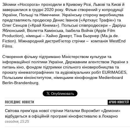
Зйомки «Носорога» проходили в Кривому Розі, Львові та Києві й
завершилися в грудні 2020 року. Фільм створений у копродукції
України, Польщі та Німеччини. Українську сторону виробництва
представляють продюсер Денис Іванов («Артхаус Трафік») та
Олег Сенцов («Край Кінема»). Польські співпродюсери – Даріуш
Яблонський, Віолетта Камінська, Ізабела Войчік (Apple Film
Production), німецькі – Хайно Декерт, Тіна Бьорнер (Ma.ja.de.
Fiction). Міжнародний дистриб’ютор стрічки – компанія WestEnd
Films.
Створення фільму підтримано Міністерством культури та
інформаційної політики України, Державним агентством України з
питань кіно, фондом підтримки спільного кіновиробництва та
прокату кінематографічних та аудіовізуальних робіт EURIMAGES,
Польським кіноінститутом, німецьким кінофондом Medienboard
Berlin-Brandenburg.
ПОСЛЕДНИЕ НОВОСТИ
АРХИВ НОВОСТЕЙ
Світова премʼєра нової стрічки Наталки Ворожбит «Демони»
відбудеться в офіційній програмі кінофестивалю в Локарно
сегодня, 15:25