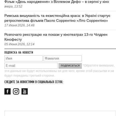
Фільм «День народження» з Віллемом Дефо – в серпні у кіно
вчера, 13:52
Римська вишуканість та екзистенційна краса: в Україні стартує
ретроспектива фільмів Паоло Соррентіно «Літо Соррентіно»
17 Июня 2026, 14:48
Розпочато реєстрацію на покази у кінотеатрах 13-го Чілдрен
Кінофесту
05 Июня 2026, 12:14
ПОДПИСКА НА НОВОСТИ
*Обратите внимание,
эти данные не будут использованы ни для чего, кроме этой рассылки и не
будут переданы третьей стороне.
СЛЕДИТЕ ЗА НОВОСТЯМИ В СОЦИАЛЬНЫХ СЕТЯХ: