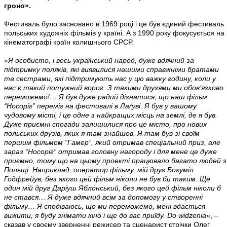
гроно».
Фестиваль було засновано в 1969 році і це був єдиний фестиваль
польських художніх фільмів у країні. А з 1990 року фокусується на
кінематографі країн колишнього СРСР.
«Я особисто, і весь український народ, дуже вдячний за
підтримку поляків, які виявилися нашими справжніми братами
та сестрами, які підтримують нас у цю важку годину, коли у
нас є такий потужний ворог. З такими друзями ми обов’язково
переможемо!… Я був дуже радий дізнатися, що наш фільм
“Носоріг” переміг на фестивалі в Лаґуві. Я був у вашому
чудовому місті, і це одне з найкращих місць на землі, де я був.
Дуже приємні спогади залишилися про це місто, про нових
польських друзів, яких я там знайшов. Я там був зі своїм
першим фільмом “Гамер”, який отримав спеціальний приз, але
зараз “Носоріг” отримав головну нагороду і для мене це дуже
приємно, тому що на цьому проекті працювало багато людей з
Польщі. Наприклад, оператор фільму, мій друг Богуміл
Годфрейув
, без якого цей фільм ніколи не був би таким. Ще
один мій друг Даріуш Яблонський, без якого цей фільм ніколи б
не стався… Я дуже вдячний всім за допомогу у створенні
фільму… Я сподіваюсь, що ми переможемо, мені вдасться
вижити, я буду знімати кіно і ще до вас приїду. Do widzenia
»
, –
сказав у своєму зверненні режисер та сценарист стрічки Олег