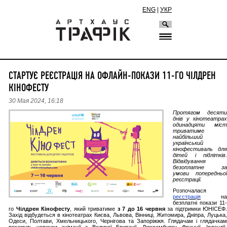
ENG
|
УКР
СТАРТУЄ РЕЄСТРАЦІЯ НА ОФЛАЙН-ПОКАЗИ 11-ГО ЧІЛДРЕН
КІНОФЕСТУ
30 Мая 2024, 16:18
Протягом десяти
днів у кінотеатрах
одинадцяти міст
триватиме
найбільший
український
кінофестиваль для
дітей і підлітків.
Відвідування
безоплатне за
умови попередньої
реєстрації.
Розпочалася
реєстрація
на
безплатні покази 11-
го
Чілдрен Кінофесту
, який триватиме
з 7 до 16 червня
за підтримки ЮНІСЕФ.
Захід відбудеться в кінотеатрах Києва, Львова, Вінниці, Житомира, Дніпра, Луцька,
Одеси, Полтави, Хмельницького, Чернігова та Запоріжжя. Глядачам і глядачкам