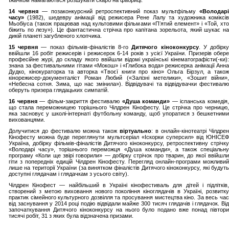
їжачком намагаються розшукати скарб на фабриці.
14 червня
— позаконкурсний ретроспективний показ мультфільму
«Володар
часу»
(1982), шедевру анімації від режисера Рене Лалу та художника коміксі
Мьобіуса (також працював над культовими фільмами «Пʼятий елемент» і «Той, хто
біжить по лезу»). Це фантастична стрічка про капітана зорельота, який шукає на
дикій планеті загубленого хлопчика.
15 червня
— показ фільмів-фіналістів 8-го
Дитячого кіноконкурсу
. У добірк
ввійшли 16 робіт режисерів і режисерок 6-14 років з усієї України. Призерів обере
професійне журі, до складу якого ввійшли відомі українські кінематографісти(-ки):
знана за фестивальними гітами «Мокош» і «Глибока вода» режисерка анімації Анна
Дудко, кінокураторка та авторка «Твоєї книги про кіно» Ольга Бірзул, а також
кінорежисер-документаліст Роман Любий («Залізні метелики», «Зошит війни»,
«Небесна сотня. Зима, що нас змінила»). Відвідувачі та відвідувачки фестивалю
оберуть призера глядацьких симпатій.
16 червня
— фільм-закриття фестивалю
«Душа команди»
— іспанська комедія
що стала переможницею торішнього Чілдрен Кінофесту. Це стрічка про черницю,
яка засновує у школі-інтернаті футбольну команду, щоб упоратися з бешкетними
вихованцями.
Долучитися до фестивалю можна також
віртуально
: в онлайн-кінотеатрі Чілдрен
Кінофесту можна буде переглянути мультсеріал «Іскорки суперсил» від ЮНІСЕФ
Україна, добірку фільмів-фіналістів Дитячого кіноконкурсу, ретроспективну стрічку
«Володарі часу», торішнього переможця «Душа команди», а також спеціальну
програму «Коли ще звірі говорили» — добірку стрічок про тварин, до якої ввійшли
гіти з попередніх едицій Чілдрен Кінофесту. Перегляд онлайн-програми можливий
лише на території України (за винятком фіналістів Дитячого кіноконкурсу, які будуть
доступні глядачам і глядачкам з усього світу).
Чілдрен Кінофест — найбільший в Україні кінофестиваль для дітей і підлітків,
створений з метою виховання нового покоління кіноглядачів в Україні, розвитку
практик сімейного культурного дозвілля та просування мистецтва кіно. За весь час
від заснування у 2014 році подію відвідали майже 300 тисяч глядачів і глядачок. Від
започаткування Дитячого кіноконкурсу на нього було подано вже понад півтори
тисячі робіт, 31 з яких була відзначена призами.