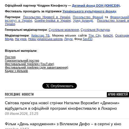
Офіційний партнер Чілдрен Кінофесту —
Дитячий фонд ООН (ЮНІСЕФ)
.
Фестиваль проходить за підтримки
Українського культурного фонду
.
Партнери
:
Посольство Норвегії в Україні
,
Посольство Франції
та
Французький
інститут в Україні
,
Goethe-Institut в Україні
,
Уряд Ірландії
,
Посольство Іспанії 
Україні
.
Генеральні медіапартнери
:
Суспільне мовлення
,
Суспільне Культура
.
Медіапартнери
:
Київстар ТБ
, Мережа міських сайтів
The City
,
Київ24
,
Освіторі
Медіа
,
На урок
,
Нова українська школа
,
Лірум
, Фонд
SavED
.
Візуальні матеріали
:
Постер
Горизонтальний постер
Фестивальний трейлер (TouTube)
Фестивальний трейлер (для завантаження)
Кадри з фільмів
ПОСЛЕДНИЕ НОВОСТИ
АРХИВ НОВОСТЕЙ
Світова премʼєра нової стрічки Наталки Ворожбит «Демони»
відбудеться в офіційній програмі кінофестивалю в Локарно
09 Июля 2026, 15:25
Фільм «День народження» з Віллемом Дефо – в серпні у кіно