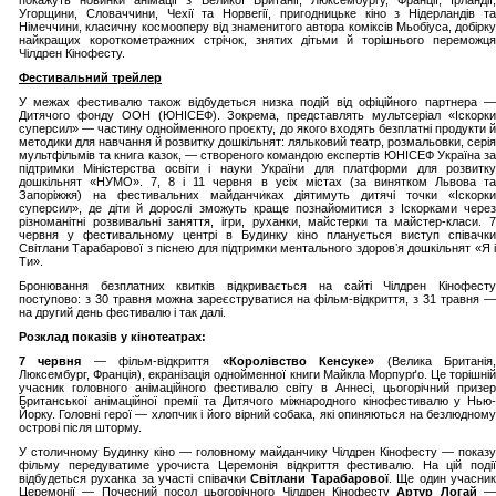
покажуть новинки анімації з Великої Британії, Люксембургу, Франції, Ірландії,
Угорщини, Словаччини, Чехії та Норвегії, пригодницьке кіно з Нідерландів та
Німеччини, класичну космооперу від знаменитого автора коміксів Мьобіуса, добірку
найкращих короткометражних стрічок, знятих дітьми й торішнього переможця
Чілдрен Кінофесту.
Фестивальний трейлер
У межах фестивалю також відбудеться низка подій від офіційного партнера —
Дитячого фонду ООН (ЮНІСЕФ). Зокрема, представлять мультсеріал «Іскорки
суперсил» — частину однойменного проєкту, до якого входять безплатні продукти й
методики для навчання й розвитку дошкільнят: ляльковий театр, розмальовки, серія
мультфільмів та книга казок, — створеного командою експертів ЮНІСЕФ Україна за
підтримки Міністерства освіти і науки України для платформи для розвитку
дошкільнят «НУМО». 7, 8 і 11 червня в усіх містах (за винятком Львова та
Запоріжжя) на фестивальних майданчиках діятимуть дитячі точки «Іскорки
суперсил», де діти й дорослі зможуть краще познайомитися з Іскорками через
різноманітні розвивальні заняття, ігри, руханки, майстерки та майстер-класи. 7
червня у фестивальному центрі в Будинку кіно планується виступ співачки
Світлани Тарабарової з піснею для підтримки ментального здоровʼя дошкільнят «Я і
Ти».
Бронювання безплатних квитків відкривається на сайті Чілдрен Кінофесту
поступово: з 30 травня можна зареєструватися на фільм-відкриття, з 31 травня —
на другий день фестивалю і так далі.
Розклад показів у кінотеатрах:
7 червня
— фільм-відкриття
«Королівство Кенсуке»
(Велика Британія
Люксембург, Франція), екранізація однойменної книги Майкла Морпурґо. Це торішній
учасник головного анімаційного фестивалю світу в Аннесі, цьогорічний призер
Британської анімаційної премії та Дитячого міжнародного кінофестивалю у Нью-
Йорку. Головні герої — хлопчик і його вірний собака, які опиняються на безлюдному
острові після шторму.
У столичному Будинку кіно — головному майданчику Чілдрен Кінофесту — показу
фільму передуватиме урочиста Церемонія відкриття фестивалю. На цій події
відбудеться руханка за участі співачки
Світлани Тарабарової
. Ще один учасни
Церемонії — Почесний посол цьогорічного Чілдрен Кінофесту
Артур Логай