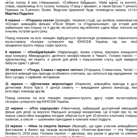
актор театру й кіно («Крашанка», «Спіймати Кайдаша», «Київ вдень та вночі»),
співак, переможець 8-го сезону телешоу «Танці з зірками», а також батько 7-річного
Германа та 5-річного Льови. Ведучою Церемонії буде телеведуча каналу «1+1»
Марічка Падалко
.
8 червня
—
«Пташина скеля»
(Ірландія), творіння студії, що зробила номіновані н
«Оскар» анімаційні фільми «Пісня Моря» та «Годувальниця». Це історія для
найменших про пташку та її друзів, які рятують від небезпек єдине яйце, знесене на
їхньому острові цього року.
Перед показом на всіх локаціях відбудеться презентація розвивально-тематичного
мультсеріалу «Іскорки суперсил» від ЮНІСЕФ Україна, під час якої
продемонструють першу серію проєкту.
9 червня
—
«Окейдякбувай»
(Нідерланди), ігрова стрічка, призерка юнацького
журі конкурсу Міжнародного дитячого кінофестивалю в Чикаґо. Головні героїні —
однокласниці, які тікають зі школи для дітей з порушенням слуху, щоб навідати
бабусю однієї з дівчат.
10 червня
—
«Тонда, Славка і чарівне світло»
(Угорщина, Словаччина, Чехія) 
фентезі-анімація про пригоди особливого хлопчика, що світиться від народження, та
його сусідку з чарівним ліхтариком.
11 червня
—
«Детективи звіропоїзда»
(Норвегія), анімаційна пригода в дус
детективів Аґати Крісті. У центрі сюжету — викрадення цінного винаходу, яке
розслідує команда друзів.
Перед показом на всіх локаціях продемонструють другу серію мультсеріалу
«Іскорки суперсил» від ЮНІСЕФ Україна.
12 червня
—
«Літо сюрпризів»
(Німеччина), найкращий цьогорічний німецький
фільм для дітей за версією Німецької асоціації кінокритиків. Це історія про те, як
перша самостійна мандрівка поїздом обертається для 10-річного хлопчика спершу
халепою, а опісля — шаленими пригодами в компанії нової подруги.
13 червня
—
«Ніна та секрети Їжачка»
(Франція), ще один учасник анімаційног
фестивалю в Аннесі від творців мультфільму «Хлопчик-фантом» — гіта Чілдрен
Кінофесту 2016 року. Головна героїня — дівчинка, яка разом із другом та уявним