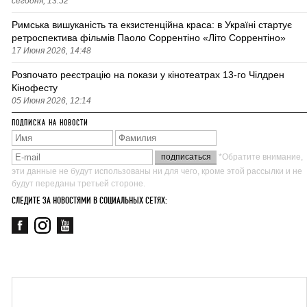
сегодня, 13:52
Римська вишуканість та екзистенційна краса: в Україні стартує
ретроспектива фільмів Паоло Соррентіно «Літо Соррентіно»
17 Июня 2026, 14:48
Розпочато реєстрацію на покази у кінотеатрах 13-го Чілдрен
Кінофесту
05 Июня 2026, 12:14
ПОДПИСКА НА НОВОСТИ
*Обратите внимание,
эти данные не будут использованы ни для чего, кроме этой рассылки и не
будут переданы третьей стороне.
СЛЕДИТЕ ЗА НОВОСТЯМИ В СОЦИАЛЬНЫХ СЕТЯХ: