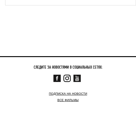
СЛЕДИТЕ ЗА НОВОСТЯМИ В СОЦИАЛЬНЫХ СЕТЯХ:
ПОДПИСКА НА НОВОСТИ
ВСЕ ФИЛЬМЫ
СКОРО
СЕЙЧАС В КИНО
НОВОСТИ
КОНТАКТНАЯ ИНФОРМАЦИЯ
© АРТХАУС ТРАФИК ,