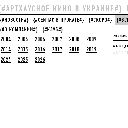
{#АРТХАУСНОЕ КИНО В УКРАИНЕ#}
{#НОВОСТИ#}
{#СЕЙЧАС В ПРОКАТЕ#}
{#СКОРО#}
{#В
{#О КОМПАНИИ#}
{#КЛУБ#}
{#ФИЛЬМЫ
2004
2005
2006
2007
2008
2009
А
Б
В
Г
Д
2014
2015
2016
2017
2018
2019
A
B
C
D
E
2024
2025
2026
}