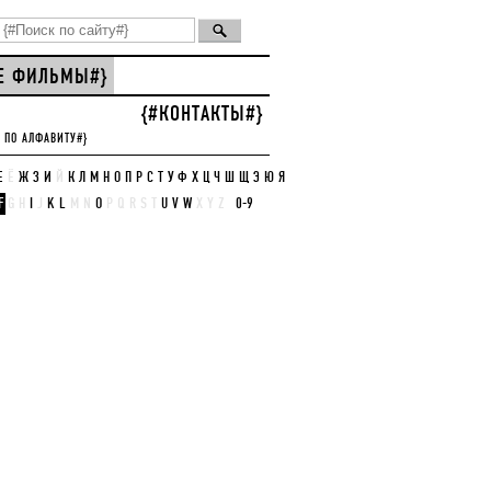
СЕ ФИЛЬМЫ#}
{#КОНТАКТЫ#}
 ПО АЛФАВИТУ#}
Е
Ё
Ж
З
И
Й
К
Л
М
Н
О
П
Р
С
Т
У
Ф
Х
Ц
Ч
Ш
Щ
Э
Ю
Я
F
G
H
I
J
K
L
M
N
O
P
Q
R
S
T
U
V
W
X
Y
Z
0-9