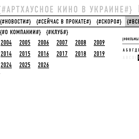
{#АРТХАУСНОЕ КИНО В УКРАИНЕ#}
{#НОВОСТИ#}
{#СЕЙЧАС В ПРОКАТЕ#}
{#СКОРО#}
{#В
{#О КОМПАНИИ#}
{#КЛУБ#}
{#ФИЛЬМЫ
2004
2005
2006
2007
2008
2009
А
Б
В
Г
Д
2014
2015
2016
2017
2018
2019
A
B
C
D
E
2024
2025
2026
}