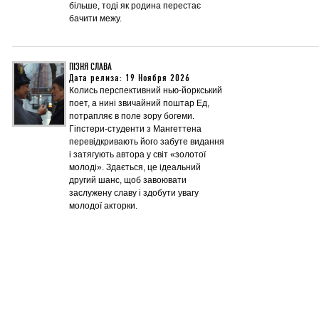
більше, тоді як родина перестає
бачити межу.
ПІЗНЯ СЛАВА
Дата релиза: 19 Ноября 2026
Колись перспективний нью-йоркський
поет, а нині звичайний поштар Ед,
потрапляє в поле зору богеми.
Гіпстери-студенти з Мангеттена
перевідкривають його забуте видання
і затягують автора у світ «золотої
молоді». Здається, це ідеальний
другий шанс, щоб завоювати
заслужену славу і здобути увагу
молодої акторки.