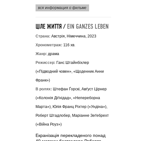
вся информация о фильме
ЦІЛЕ ЖИТТЯ /
EIN GANZES LEBEN
Страна:
Австрія, Німеччина, 2023
Хронометраж:
116 хв.
Жанр:
драма
Режиссер:
Ганс Штайнбіхлер
(«Підводний човен», «Щоденник Анни
Франк»)
В ролях:
Штефан Ґорскі, Авґуст Цірнер
(«Колонія Діґнідад», «Непереборна
Марта»), Юлія Франц Ріхтер («Ундіна»),
Роберт Штадлобер, Маріанне Зеґебрехт
(«Війна Роуз»)
Екранізація перекладеного понад