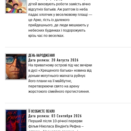
дітей виховують роботи замість вічно
відсутніх батьків. Аж раптом із неба
падає хлопчик у веселковому плащі —
це Арко, гість із далекого
прийдешнього, де люди мешкають у
небесних будинках і подорожують
крізь час по веселках.
ДЕНЬ НАРОДЖЕННЯ
Дата релиза: 20 Августа 2026
На приватному острові під час вечірки
в дусі «Хрещеного батька» новина від
доньки могутнього магната руйнує
його плани на її майбутнє,
перетворюючи свято на арену
жорстокого сімейного протистояння.
ЇЇ ОСОБИСТЕ ПЕКЛО
Дата релиза: 03 Сентября 2026
Перший після 10-річної перерви
фільм Ніколаса Віндінґа Рефна –