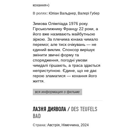
кохання»)
В ролях:
Юліан Вальднер, Валері Губер
Зимова Олімпіада 1976 року.
Гірськолижнику Францу 22 роки, а
його вже називають майбутньою
зіркою. За плечима юнака чимало
перемог, але тиск очікувань — не
єдиний виклик. Спонсор вирішує
змінити звичні форму та
спорядження, погодні умови
чимдалі гіршають, а траса здається
неприступною. Єдине, що не дає
герою зламатися — кохання його
життя.
вся информация о фильме
ЛАЗНЯ ДИЯВОЛА /
DES TEUFELS
BAD
Страна:
Австрія, Німеччина, 2024