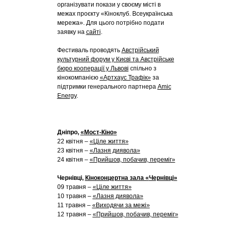
організувати покази у своєму місті в
межах проєкту «Кіноклуб. Всеукраїнська
мережа». Для цього потрібно подати
заявку на
сайті
.
Фестиваль проводять
Австрійський
культурний форум у Києві та Австрійське
бюро кооперації у Львові
спільно з
кінокомпанією
«Артхаус Трафік»
за
підтримки генерального партнера
Amic
Energy
.
Дніпро,
«
Мост-Кіно
»
22 квітня –
«Ціле життя»
23 квітня –
«Лазня диявола»
24 квітня –
«Прийшов, побачив, переміг»
Чернівці,
Кіноконцертна зала «
Чернівці
»
09 травня –
«Ціле життя»
10 травня –
«Лазня диявола»
11 травня –
«Виходячи за межі»
12 травня –
«Прийшов, побачив, переміг»