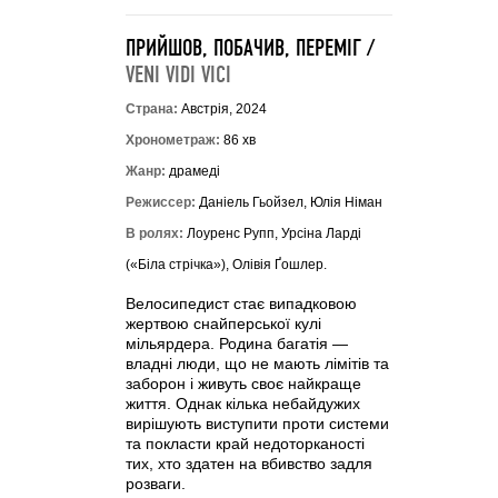
ПРИЙШОВ, ПОБАЧИВ, ПЕРЕМІГ /
VENI VIDI VICI
Страна:
Австрія, 2024
Хронометраж:
86 хв
Жанр:
драмеді
Режиссер:
Даніель Гьойзел, Юлія Німан
В ролях:
Лоуренс Рупп, Урсіна Ларді
(«Біла стрічка»), Олівія Ґошлер.
Велосипедист стає випадковою
жертвою снайперської кулі
мільярдера. Родина багатія —
владні люди, що не мають лімітів та
заборон і живуть своє найкраще
життя. Однак кілька небайдужих
вирішують виступити проти системи
та покласти край недоторканості
тих, хто здатен на вбивство задля
розваги.