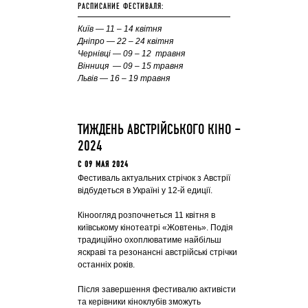
РАСПИСАНИЕ ФЕСТИВАЛЯ:
Київ — 11 – 14 квітня
Дніпро
— 22 – 24 квітня
Чернівці
— 09 – 12
травня
Вінниця
— 09 – 15
травня
Львів
— 16 – 19
травня
ТИЖДЕНЬ АВСТРІЙСЬКОГО КІНО –
2024
C 09 МАЯ 2024
Фестиваль актуальних стрічок з Австрії
відбудеться в Україні у 12-й едиції.
Кіноогляд розпочнеться 11 квітня в
київському кінотеатрі «Жовтень». Подія
традиційно охоплюватиме найбільш
яскраві та резонансні австрійські стрічки
останніх років.
Після завершення фестивалю активісти
та керівники кіноклубів зможуть