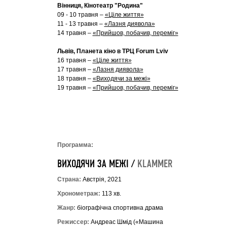
Вінниця, Кінотеатр "Родина"
09 - 10 травня –
«Ціле життя»
11 - 13 травня –
«Лазня диявола»
14 травня –
«Прийшов, побачив, переміг»
Львів,
Планета кіно в ТРЦ Forum Lviv
16 травня –
«Ціле життя»
17 травня –
«Лазня диявола»
18 травня –
«Виходячи за межі»
19 травня –
«Прийшов, побачив, переміг»
Программа:
ВИХОДЯЧИ ЗА МЕЖІ /
KLAMMER
Страна:
Австрія, 2021
Хронометраж:
113 хв.
Жанр:
біографічна спортивна драма
Режиссер:
Андреас Шмід («Машина