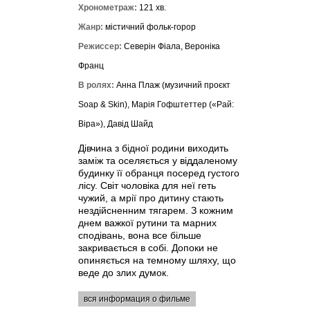
Хронометраж:
121 хв.
Жанр:
містичний фольк-горор
Режиссер:
Северін Фіала, Вероніка
Франц
В ролях:
Анна Плаж (музичний проєкт
Soap & Skin), Марія Гофштеттер («Рай:
Віра»), Давід Шайд
Дівчина з бідної родини виходить
заміж та оселяється у віддаленому
будинку її обранця посеред густого
лісу. Світ чоловіка для неї геть
чужий, а мрії про дитину стають
нездійсненним тягарем. З кожним
днем важкої рутини та марних
сподівань, вона все більше
закривається в собі. Допоки не
опиняється на темному шляху, що
веде до злих думок.
вся информация о фильме