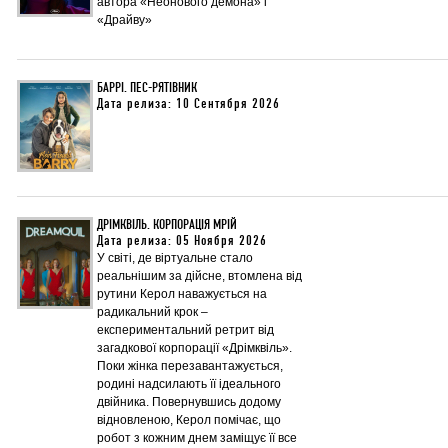
автора «Неонового демона» і
«Драйву»
БАРРІ. ПЕС-РЯТІВНИК
Дата релиза: 10 Сентября 2026
ДРІМКВІЛЬ. КОРПОРАЦІЯ МРІЙ
Дата релиза: 05 Ноября 2026
У світі, де віртуальне стало
реальнішим за дійсне, втомлена від
рутини Керол наважується на
радикальний крок –
експериментальний ретрит від
загадкової корпорації «Дрімквіль».
Поки жінка перезавантажується,
родині надсилають її ідеального
двійника. Повернувшись додому
відновленою, Керол помічає, що
робот з кожним днем заміщує її все