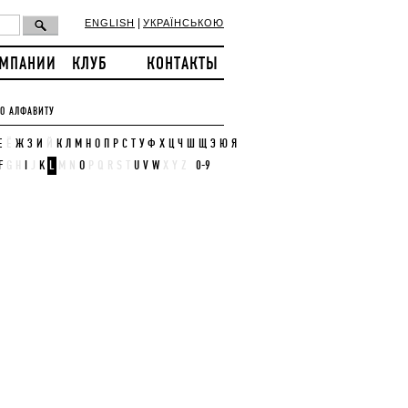
|
ENGLISH
УКРАЇНСЬКОЮ
ОМПАНИИ
КЛУБ
КОНТАКТЫ
О АЛФАВИТУ
Е
Ё
Ж
З
И
Й
К
Л
М
Н
О
П
Р
С
Т
У
Ф
Х
Ц
Ч
Ш
Щ
Э
Ю
Я
F
G
H
I
J
K
L
M
N
O
P
Q
R
S
T
U
V
W
X
Y
Z
0-9