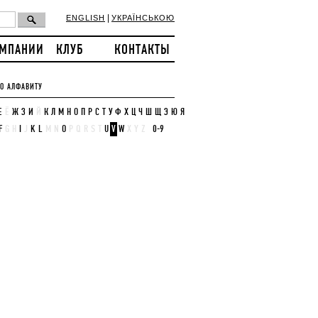
|
ENGLISH
УКРАЇНСЬКОЮ
ОМПАНИИ
КЛУБ
КОНТАКТЫ
О АЛФАВИТУ
Е
Ё
Ж
З
И
Й
К
Л
М
Н
О
П
Р
С
Т
У
Ф
Х
Ц
Ч
Ш
Щ
Э
Ю
Я
F
G
H
I
J
K
L
M
N
O
P
Q
R
S
T
U
V
W
X
Y
Z
0-9