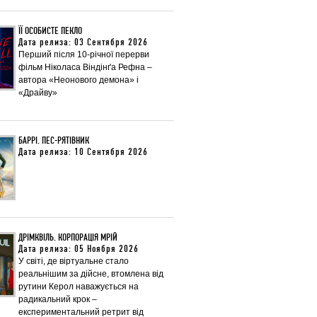
ЇЇ ОСОБИСТЕ ПЕКЛО
Дата релиза: 03 Сентября 2026
Перший після 10-річної перерви
фільм Ніколаса Віндінґа Рефна –
автора «Неонового демона» і
«Драйву»
БАРРІ. ПЕС-РЯТІВНИК
Дата релиза: 10 Сентября 2026
ДРІМКВІЛЬ. КОРПОРАЦІЯ МРІЙ
Дата релиза: 05 Ноября 2026
У світі, де віртуальне стало
реальнішим за дійсне, втомлена від
рутини Керол наважується на
радикальний крок –
експериментальний ретрит від