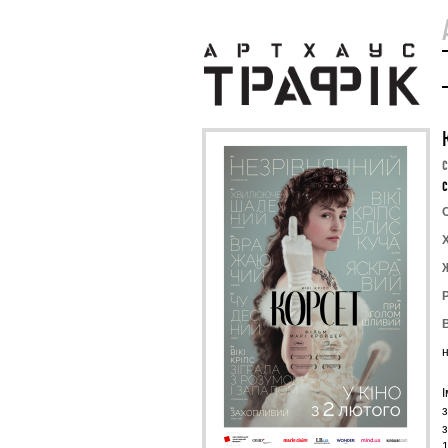
C
І
з
1