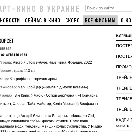
АРТ–КИНО В УКРАИНЕ
НОВОСТИ
СЕЙЧАС В КИНО
СКОРО
ВСЕ ФИЛЬМЫ
О К
МАТЕРИАЛ
КОРСЕТ
ПОСТЕР
CORSAGE
 02 ФЕВРАЛЯ 2023
ПОСТЕ
Страна:
Австрія, Люксембург, Німеччина, Франція, 2022
ПРОМО
Хронометраж:
113 хв.
ТРЕЙЛЕ
Жанр:
біографічна історична драма
Режиссер:
Марі Кройцер («Земля під моїми ногами»)
ТРЕЙЛЕ
В ролях:
Вікі Кріпс («Час», «Острів Берґмана», «Примарна
ТРЕЙЛЕ
нитка»), Флоріан Тайхтмайстер, Колін Морґан («Белфаст»)
ТРЕЙЛЕ
мператриця Австрії Єлизавета Баварська, відома як Сісі,
КАДРИ 
завжди славилася своїми красою і стилем. Саме вона
скачать
адавала модні тенденції у вищих колах суспільства. У Різдво
877 року імператриці виповнюється 40 років, і тепер вона