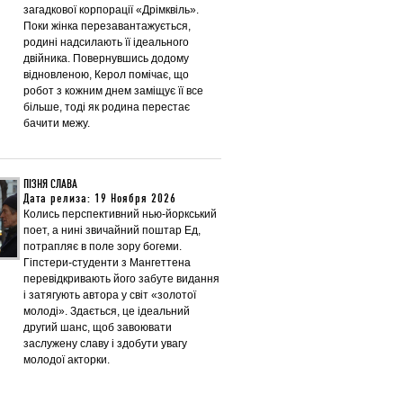
загадкової корпорації «Дрімквіль».
Поки жінка перезавантажується,
родині надсилають її ідеального
двійника. Повернувшись додому
відновленою, Керол помічає, що
робот з кожним днем заміщує її все
більше, тоді як родина перестає
бачити межу.
ПІЗНЯ СЛАВА
Дата релиза: 19 Ноября 2026
Колись перспективний нью-йоркський
поет, а нині звичайний поштар Ед,
потрапляє в поле зору богеми.
Гіпстери-студенти з Мангеттена
перевідкривають його забуте видання
і затягують автора у світ «золотої
молоді». Здається, це ідеальний
другий шанс, щоб завоювати
заслужену славу і здобути увагу
молодої акторки.