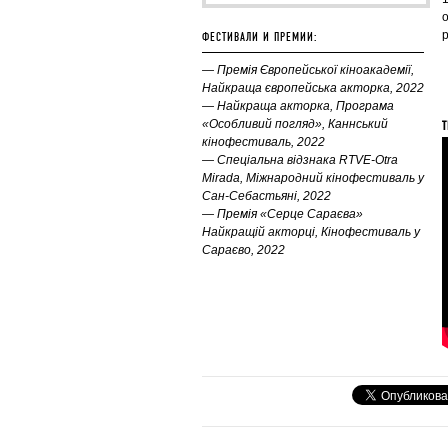
о
р
ФЕСТИВАЛИ И ПРЕМИИ:
—
Премія Європейської кіноакадемії,
Найкраща європейська акторка, 2022
— Найкраща акторка, Програма
«Особливий погляд», Каннський
Т
кінофестиваль, 2022
— Спеціальна відзнака RTVE-Otra
Mirada, Міжнародний кінофестиваль у
Сан-Себастьяні, 2022
— Премія «Серце Сараєва»
Найкращій акторці, Кінофестиваль у
Сараєво, 2022