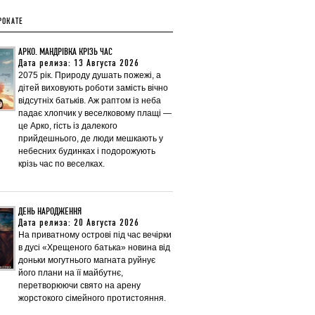
РОКАТЕ
АРКО. МАНДРІВКА КРІЗЬ ЧАС
Дата релиза: 13 Августа 2026
2075 рік. Природу душать пожежі, а
дітей виховують роботи замість вічно
відсутніх батьків. Аж раптом із неба
падає хлопчик у веселковому плащі —
це Арко, гість із далекого
прийдешнього, де люди мешкають у
небесних будинках і подорожують
крізь час по веселках.
ДЕНЬ НАРОДЖЕННЯ
Дата релиза: 20 Августа 2026
На приватному острові під час вечірки
в дусі «Хрещеного батька» новина від
доньки могутнього магната руйнує
його плани на її майбутнє,
перетворюючи свято на арену
жорстокого сімейного протистояння.