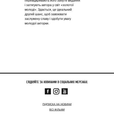
перевідкривають його забуте видання
і затягують автора у світ «золотої
молоді». Здається, це ідеальний
другий шанс, щоб завоювати
заслужену славу і здобути увагу
молодої акторки.
СЛІДКУЙТЕ ЗА НОВИНАМИ В СОЦІАЛЬНИХ МЕРЕЖАХ:
ПІДПИСКА НА НОВИНИ
ВСІ ФІЛЬМИ