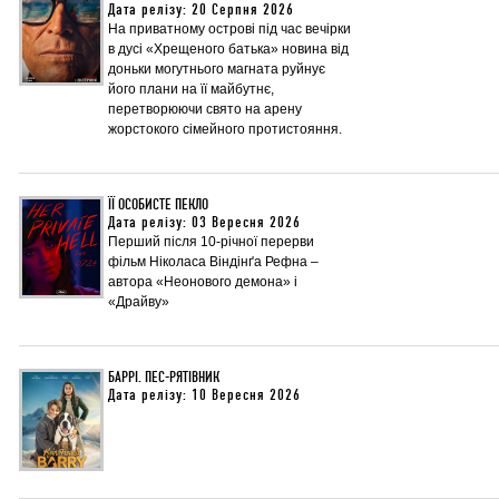
Дата релізу: 20 Серпня 2026
На приватному острові під час вечірки
в дусі «Хрещеного батька» новина від
доньки могутнього магната руйнує
його плани на її майбутнє,
перетворюючи свято на арену
жорстокого сімейного протистояння.
ЇЇ ОСОБИСТЕ ПЕКЛО
Дата релізу: 03 Вересня 2026
Перший після 10-річної перерви
фільм Ніколаса Віндінґа Рефна –
автора «Неонового демона» і
«Драйву»
БАРРІ. ПЕС-РЯТІВНИК
Дата релізу: 10 Вересня 2026