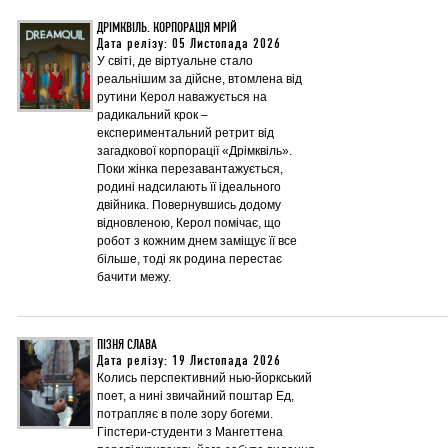
ДРІМКВІЛЬ. КОРПОРАЦІЯ МРІЙ
Дата релізу: 05 Листопада 2026
У світі, де віртуальне стало
реальнішим за дійсне, втомлена від
рутини Керол наважується на
радикальний крок –
експериментальний ретрит від
загадкової корпорації «Дрімквіль».
Поки жінка перезавантажується,
родині надсилають її ідеального
двійника. Повернувшись додому
відновленою, Керол помічає, що
робот з кожним днем заміщує її все
більше, тоді як родина перестає
бачити межу.
ПІЗНЯ СЛАВА
Дата релізу: 19 Листопада 2026
Колись перспективний нью-йоркський
поет, а нині звичайний поштар Ед,
потрапляє в поле зору богеми.
Гіпстери-студенти з Мангеттена