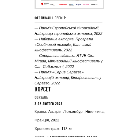
ФЕСТИВАЛІ І ПРЕМІЇ:
—
Премія Європейської кіноакадемії,
Найкраща європейська акторка, 2022
— Найкраща акторка, Програма
«Особливий погляд», Каннський
кінофестиваль, 2022
— Спеціальна відзнака RTVE-Otra
Mirada, Міжнародний кінофестиваль у
Сан-Себастьяні, 2022
— Премія «Серце Сараєва»
Найкращій акторці, Кінофестиваль у
Сараєво, 2022
КОРСЕТ
CORSAGE
З 02 ЛЮТОГО 2023
Країна:
Австрія, Люксембург, Німеччина,
Франція, 2022
Хронометраж:
113 хв.