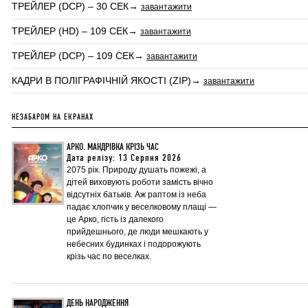
ТРЕЙЛЕР (DCP) – 30 СЕК→
завантажити
ТРЕЙЛЕР (HD) – 109 СЕК→
завантажити
ТРЕЙЛЕР (DCP) – 109 СЕК→
завантажити
КАДРИ В ПОЛІГРАФІЧНІЙ ЯКОСТІ (ZIP)→
завантажити
НЕЗАБАРОМ НА ЕКРАНАХ
АРКО. МАНДРІВКА КРІЗЬ ЧАС
Дата релізу: 13 Серпня 2026
2075 рік. Природу душать пожежі, а
дітей виховують роботи замість вічно
відсутніх батьків. Аж раптом із неба
падає хлопчик у веселковому плащі —
це Арко, гість із далекого
прийдешнього, де люди мешкають у
небесних будинках і подорожують
крізь час по веселках.
ДЕНЬ НАРОДЖЕННЯ