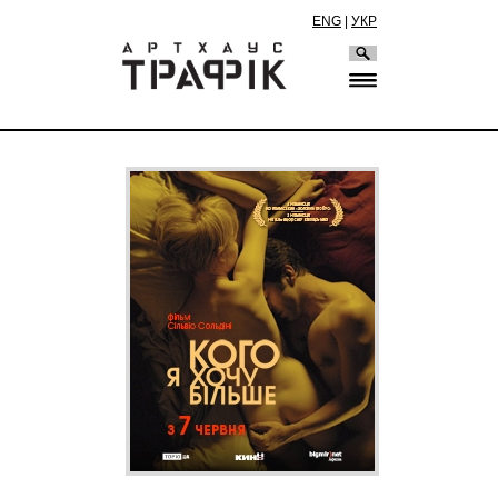
ENG
|
УКР