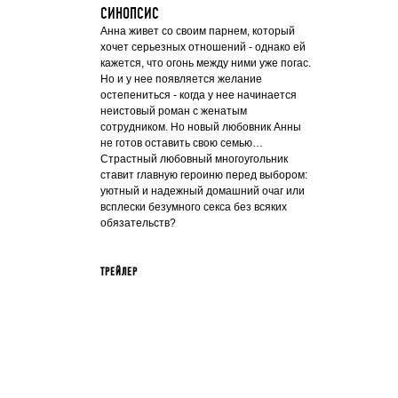
СИНОПСИС
Анна живет со своим парнем, который
хочет серьезных отношений - однако ей
кажется, что огонь между ними уже погас.
Но и у нее появляется желание
остепениться - когда у нее начинается
неистовый роман с женатым
сотрудником. Но новый любовник Анны
не готов оставить свою семью…
Страстный любовный многоугольник
ставит главную героиню перед выбором:
уютный и надежный домашний очаг или
всплески безумного секса без всяких
обязательств?
ТРЕЙЛЕР