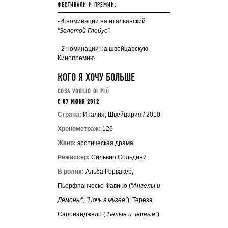
ФЕСТИВАЛИ И ПРЕМИИ:
- 4 номинации на итальянский
"Золотой Глобус"
- 2 номинации на
швейцарскую
Кинопремию
КОГО Я ХОЧУ БОЛЬШЕ
COSA VOGLIO DI PIÙ
C 07 ИЮНЯ 2012
Страна:
Италия, Швейцария / 2010
Хронометраж:
126
Жанр:
эротическая драма
Режиссер:
Сильвио Сольдини
В ролях:
Альба Рорвакер,
Пьерфпанческо Фавино (
"Ангелы и
Демоны", "Ночь в музее"
), Тереза
Сапонанджело (
"Белые и чёрные"
)