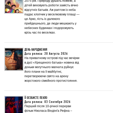
2075 рік. Природу душать пожежі, а
дітей виховують роботи замість вічно
відсутніх батьків. Аж раптом із неба
падає хлопчик у веселковому плащі —
це Арко, гість із далекого
прийдешнього, де люди мешкають у
небесних будинках і подорожують
крізь час по веселках.
ДЕНЬ НАРОДЖЕННЯ
Дата релиза: 20 Августа 2026
На приватному острові під час вечірки
в дусі «Хрещеного батька» новина від
доньки могутнього магната руйнує
його плани на її майбутнє,
перетворюючи свято на арену
жорстокого сімейного протистояння.
ЇЇ ОСОБИСТЕ ПЕКЛО
Дата релиза: 03 Сентября 2026
Перший після 10-річної перерви
фільм Ніколаса Віндінґа Рефна –