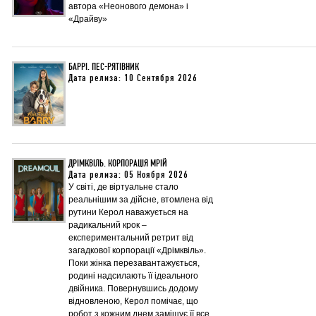
автора «Неонового демона» і
«Драйву»
БАРРІ. ПЕС-РЯТІВНИК
Дата релиза: 10 Сентября 2026
ДРІМКВІЛЬ. КОРПОРАЦІЯ МРІЙ
Дата релиза: 05 Ноября 2026
У світі, де віртуальне стало
реальнішим за дійсне, втомлена від
рутини Керол наважується на
радикальний крок –
експериментальний ретрит від
загадкової корпорації «Дрімквіль».
Поки жінка перезавантажується,
родині надсилають її ідеального
двійника. Повернувшись додому
відновленою, Керол помічає, що
робот з кожним днем заміщує її все