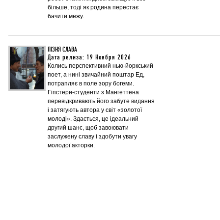
більше, тоді як родина перестає
бачити межу.
ПІЗНЯ СЛАВА
Дата релиза: 19 Ноября 2026
Колись перспективний нью-йоркський
поет, а нині звичайний поштар Ед,
потрапляє в поле зору богеми.
Гіпстери-студенти з Мангеттена
перевідкривають його забуте видання
і затягують автора у світ «золотої
молоді». Здається, це ідеальний
другий шанс, щоб завоювати
заслужену славу і здобути увагу
молодої акторки.