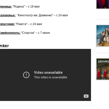
Винница:
"Родина" – с 18 мая
Запорожье:
"Кинотеатр им. Довженко" – с 24 мая
Евпатория:
"Ракета" – с 24 мая
Симферополь:
"Спартак" – с 7 июня
РЕЙЛЕР