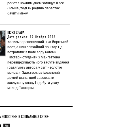
робот з кожним днем заміщує її все
більше, тоді як родина перестає
бачити межу.
ПІЗНЯ СЛАВА
Дата релиза: 19 Ноября 2026
Колись перспективний нью-йоркський
поет, а нині звичайний поштар Ед,
потрапляє в поле зору богеми.
Гіпстери-студенти з Мангеттена
перевідкривають його забуте видання
і затягують автора у світ «золотої
молоді». Здається, це ідеальний
другий шанс, щоб завоювати
заслужену славу і здобути увагу
молодої акторки.
А НОВОСТЯМИ В СОЦИАЛЬНЫХ СЕТЯХ: