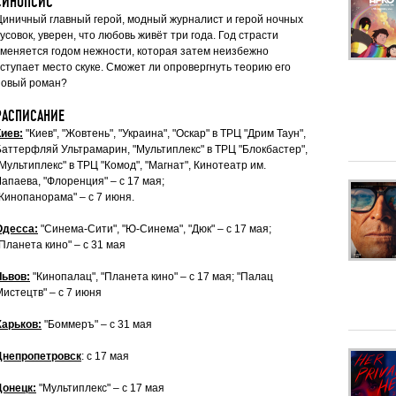
СИНОПСИС
Циничный главный герой, модный журналист и герой ночных
усовок, уверен, что любовь живёт три года. Год страсти
сменяется годом нежности, которая затем неизбежно
уступает место скуке. Сможет ли опровергнуть теорию его
новый роман?
РАСПИСАНИЕ
Киев:
"Киев", "Жовтень", "Украина", "Оскар" в ТРЦ "Дрим Таун",
Баттерфляй Ультрамарин, "Мультиплекс" в ТРЦ "Блокбастер",
Мультиплекс" в ТРЦ "Комод", "Магнат", Кинотеатр им.
апаева, "Флоренция" – с 17 мая;
"Кинопанорама" – с 7 июня.
Одесса:
"Синема-Сити", "Ю-Синема", "Дюк" – с 17 мая;
Планета кино" – с 31 мая
Львов:
"Кинопалац", "Планета кино" – с 17 мая; "Палац
Мистецтв" – с 7 июня
Харьков:
"Боммеръ" – с 31 мая
Днепропетровск
: с 17 мая
Донецк:
"Мультиплекс" – с 17 мая