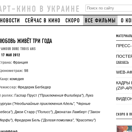
АРТ–КИНО В УКРАИНЕ
НОВОСТИ
СЕЙЧАС В КИНО
СКОРО
ВСЕ ФИЛЬМЫ
О К
МАТЕРИАЛ
ЛЮБОВЬ ЖИВЁТ ТРИ ГОДА
ПРЕСС
'AMOUR DURE TROIS ANS
 17 МАЯ 2012
ПОСТЕ
скачать
Страна:
Франция
Хронометраж:
98
WEB-А
Жанр:
комедия
КАДРЫ 
Режиссер:
Фредерик Бегбедер
(ZIP-АР
В ролях:
Гаспар Пруст (
"Приключения Филибера"
), Луиз
ВИДЕО
ургуан (
"Необычайные приключения Адель", "Черные
небеса"
), Джои Старр (
"Полисс"
), Джонатан Ламберт (
"Закон
СКОРО В П
Мерфи"
), Фредерик Бель (
"Долгая помолвка", "Красотки"
)