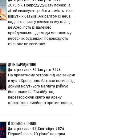
Дата релиза: 13 Августа 2026
2075 рік. Природу душать пожежі, а
дітей виховують роботи замість вічно
відсутніх батьків. Аж раптом із неба
падає хлопчик у веселковому плащі —
це Арко, гість із далекого
прийдешнього, де люди мешкають у
небесних будинках і подорожують
крізь час по веселках.
ДЕНЬ НАРОДЖЕННЯ
Дата релиза: 20 Августа 2026
На приватному острові під час вечірки
в дусі «Хрещеного батька» новина від
доньки могутнього магната руйнує
його плани на її майбутнє,
перетворюючи свято на арену
жорстокого сімейного протистояння.
ЇЇ ОСОБИСТЕ ПЕКЛО
Дата релиза: 03 Сентября 2026
Перший після 10-річної перерви