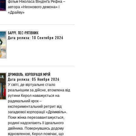
фільм Ніколаса Віндінґа Рефна –
автора «Неонового демона» і
«Драйву»
БАРРІ. ПЕС-РЯТІВНИК
Дата релиза: 10 Сентября 2026
ДРІМКВІЛЬ. КОРПОРАЦІЯ МРІЙ
Дата релиза: 05 Ноября 2026
У світі, де віртуальне стало
реальнішим за дійсне, втомлена від
рутини Керол наважується на
радикальний крок –
експериментальний ретрит від
загадкової корпорації «Дрімквіль».
Поки жінка перезавантажується,
родині надсилають її ідеального
двійника. Повернувшись додому
відновленою, Керол помічає, що