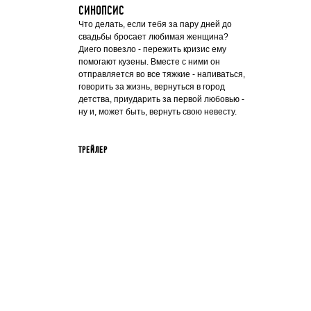
СИНОПСИС
Что делать, если тебя за пару дней до
свадьбы бросает любимая женщина?
Диего повезло - пережить кризис ему
помогают кузены. Вместе с ними он
отправляется во все тяжкие - напиваться,
говорить за жизнь, вернуться в город
детства, приударить за первой любовью -
ну и, может быть, вернуть свою невесту.
ТРЕЙЛЕР