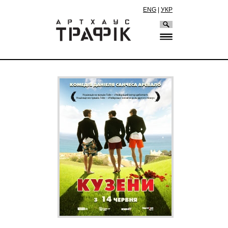
ENG
|
УКР