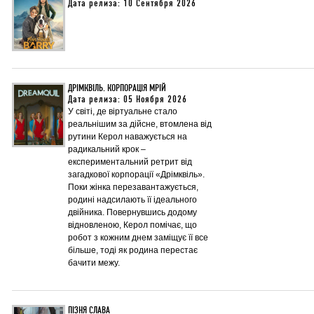
Дата релиза: 10 Сентября 2026
ДРІМКВІЛЬ. КОРПОРАЦІЯ МРІЙ
Дата релиза: 05 Ноября 2026
У світі, де віртуальне стало
реальнішим за дійсне, втомлена від
рутини Керол наважується на
радикальний крок –
експериментальний ретрит від
загадкової корпорації «Дрімквіль».
Поки жінка перезавантажується,
родині надсилають її ідеального
двійника. Повернувшись додому
відновленою, Керол помічає, що
робот з кожним днем заміщує її все
більше, тоді як родина перестає
бачити межу.
ПІЗНЯ СЛАВА