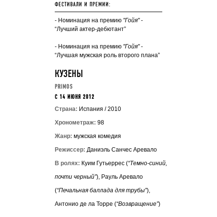
ФЕСТИВАЛИ И ПРЕМИИ:
- Номинация на премию
"Гойя"
-
“Лучший актер-дебютант”
- Номинация на премию
"Гойя"
-
“Лучшая мужская роль второго плана”
КУЗЕНЫ
PRIMOS
C 14 ИЮНЯ 2012
Страна:
Испания / 2010
Хронометраж:
98
Жанр:
мужская комедия
Режиссер:
Даниэль Санчес Аревало
В ролях:
Куим Гутьеррес (
“Темно-синий,
почти черный”
), Рауль Аревало
(
“Печальная баллада для трубы”
),
Антонио де ла Торре (
“Возвращение”
)