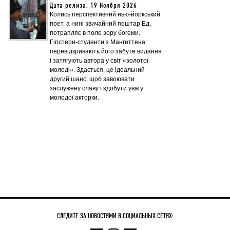
Дата релиза: 19 Ноября 2026
Колись перспективний нью-йоркський
поет, а нині звичайний поштар Ед,
потрапляє в поле зору богеми.
Гіпстери-студенти з Мангеттена
перевідкривають його забуте видання
і затягують автора у світ «золотої
молоді». Здається, це ідеальний
другий шанс, щоб завоювати
заслужену славу і здобути увагу
молодої акторки.
СЛЕДИТЕ ЗА НОВОСТЯМИ В СОЦИАЛЬНЫХ СЕТЯХ: