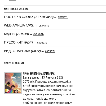
МАТЕРИАЛЫ ФИЛЬМА
ПОСТЕР В СЛОЯХ
(ZIP-АРХИВ)
→
скачать
WEB-АФИША
(JPG)
→
скачать
КАДРЫ
(АРХИВ)
→
скачать
ПРЕСС-КИТ
(PDF)
→
скачать
ВИДЕОНАРЕЗКА
(MOV)
→
скачать
СКОРО В ПРОКАТЕ
АРКО. МАНДРІВКА КРІЗЬ ЧАС
Дата релиза: 13 Августа 2026
2075 рік. Природу душать пожежі, а
дітей виховують роботи замість вічно
відсутніх батьків. Аж раптом із неба
падає хлопчик у веселковому плащі —
це Арко, гість із далекого
прийдешнього, де люди мешкають у