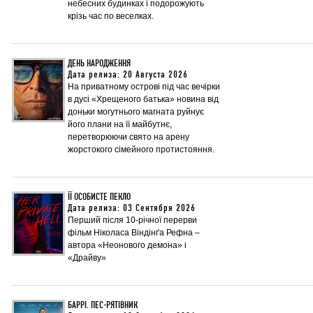
небесних будинках і подорожують
крізь час по веселках.
ДЕНЬ НАРОДЖЕННЯ
Дата релиза: 20 Августа 2026
На приватному острові під час вечірки
в дусі «Хрещеного батька» новина від
доньки могутнього магната руйнує
його плани на її майбутнє,
перетворюючи свято на арену
жорстокого сімейного протистояння.
ЇЇ ОСОБИСТЕ ПЕКЛО
Дата релиза: 03 Сентября 2026
Перший після 10-річної перерви
фільм Ніколаса Віндінґа Рефна –
автора «Неонового демона» і
«Драйву»
БАРРІ. ПЕС-РЯТІВНИК