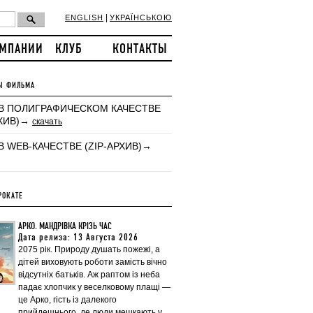
|
ENGLISH
УКРАЇНСЬКОЮ
ОМПАНИИ
КЛУБ
КОНТАКТЫ
Ы ФИЛЬМА
В ПОЛИГРАФИЧЕСКОМ КАЧЕСТВЕ
РХИВ)→
скачать
В WEB-КАЧЕСТВЕ (ZIP-АРХИВ)→
РОКАТЕ
АРКО. МАНДРІВКА КРІЗЬ ЧАС
Дата релиза: 13 Августа 2026
2075 рік. Природу душать пожежі, а
дітей виховують роботи замість вічно
відсутніх батьків. Аж раптом із неба
падає хлопчик у веселковому плащі —
це Арко, гість із далекого
прийдешнього, де люди мешкають у