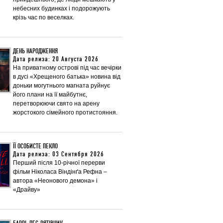
небесних будинках і подорожують
крізь час по веселках.
ДЕНЬ НАРОДЖЕННЯ
Дата релиза: 20 Августа 2026
На приватному острові під час вечірки
в дусі «Хрещеного батька» новина від
доньки могутнього магната руйнує
його плани на її майбутнє,
перетворюючи свято на арену
жорстокого сімейного протистояння.
ЇЇ ОСОБИСТЕ ПЕКЛО
Дата релиза: 03 Сентября 2026
Перший після 10-річної перерви
фільм Ніколаса Віндінґа Рефна –
автора «Неонового демона» і
«Драйву»