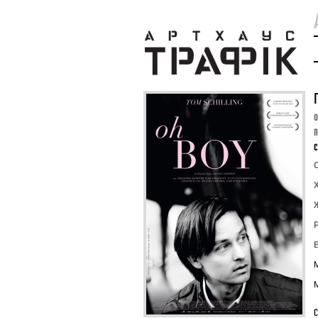
O
П
C
М