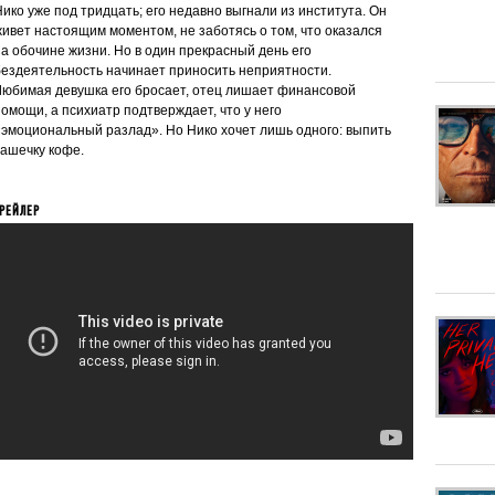
Нико уже под тридцать; его недавно выгнали из института. Он
живет настоящим моментом, не заботясь о том, что оказался
на обочине жизни. Но в один прекрасный день его
бездеятельность начинает приносить неприятности.
Любимая девушка его бросает, отец лишает финансовой
помощи, а психиатр подтверждает, что у него
«эмоциональный разлад». Но Нико хочет лишь одного: выпить
чашечку кофе.
РЕЙЛЕР