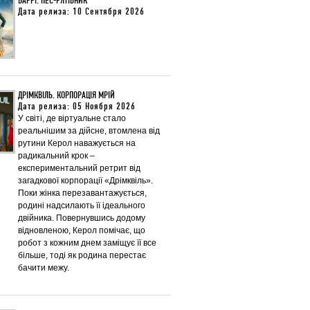
БАРРІ. ПЕС-РЯТІВНИК
Дата релиза: 10 Сентября 2026
ДРІМКВІЛЬ. КОРПОРАЦІЯ МРІЙ
Дата релиза: 05 Ноября 2026
У світі, де віртуальне стало
реальнішим за дійсне, втомлена від
рутини Керол наважується на
радикальний крок –
експериментальний ретрит від
загадкової корпорації «Дрімквіль».
Поки жінка перезавантажується,
родині надсилають її ідеального
двійника. Повернувшись додому
відновленою, Керол помічає, що
робот з кожним днем заміщує її все
більше, тоді як родина перестає
бачити межу.