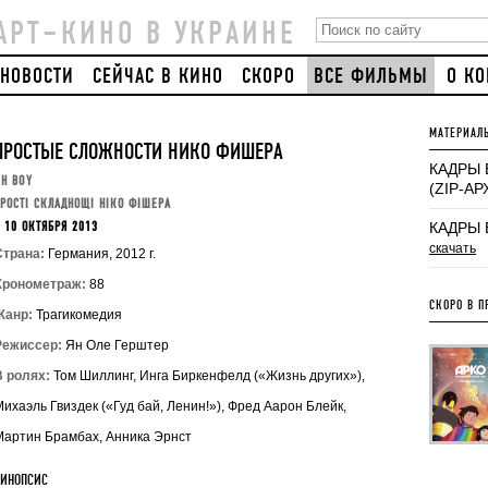
АРТ–КИНО В УКРАИНЕ
НОВОСТИ
СЕЙЧАС В КИНО
СКОРО
ВСЕ ФИЛЬМЫ
О К
МАТЕРИАЛ
ПРОСТЫЕ СЛОЖНОСТИ НИКО ФИШЕРА
КАДРЫ 
H BOY
(ZIP-А
РОСТІ СКЛАДНОЩІ НІКО ФІШЕРА
КАДРЫ 
 10 ОКТЯБРЯ 2013
скачать
Страна:
Германия, 2012 г.
Хронометраж:
88
СКОРО В П
Жанр:
Трагикомедия
Режиссер:
Ян Оле Герштер
В ролях:
Том Шиллинг, Инга Биркенфелд («Жизнь других»),
ихаэль Гвиздек («Гуд бай, Ленин!»), Фред Аарон Блейк,
Мартин Брамбах, Анника Эрнст
СИНОПСИС