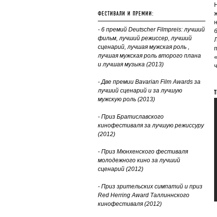
ФЕСТИВАЛИ И ПРЕМИИ:
- 6 премий Deutscher Filmpreis: лучший
фильм, лучший режиссер, лучший
сценарий, лучшая мужская роль ,
лучшая мужская роль второго плана
и лучшая музыка (2013)
- Д
ве премии Bavarian Film Awards за
лучший сценарий и за лучшую
Т
мужскую роль (2013)
- П
риз Братиславского
кинофестиваля за лучшую режиссуру
(2012)
- П
риз Мюнхенского фестиваля
молодежного кино за лучший
сценарий (2012)
- П
риз зрительских симпатий и приз
Red Herring Award Таллиннского
кинофестиваля (2012)