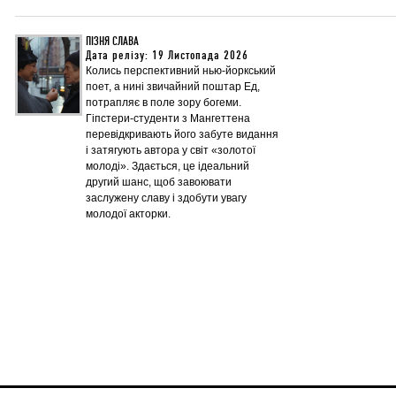
ПІЗНЯ СЛАВА
Дата релізу: 19 Листопада 2026
Колись перспективний нью-йоркський
поет, а нині звичайний поштар Ед,
потрапляє в поле зору богеми.
Гіпстери-студенти з Мангеттена
перевідкривають його забуте видання
і затягують автора у світ «золотої
молоді». Здається, це ідеальний
другий шанс, щоб завоювати
заслужену славу і здобути увагу
молодої акторки.