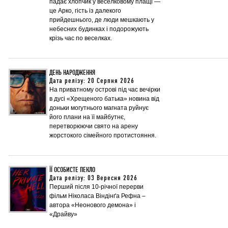
падає хлопчик у веселковому плащі —
це Арко, гість із далекого
прийдешнього, де люди мешкають у
небесних будинках і подорожують
крізь час по веселках.
ДЕНЬ НАРОДЖЕННЯ
Дата релізу: 20 Серпня 2026
На приватному острові під час вечірки
в дусі «Хрещеного батька» новина від
доньки могутнього магната руйнує
його плани на її майбутнє,
перетворюючи свято на арену
жорстокого сімейного протистояння.
ЇЇ ОСОБИСТЕ ПЕКЛО
Дата релізу: 03 Вересня 2026
Перший після 10-річної перерви
фільм Ніколаса Віндінґа Рефна –
автора «Неонового демона» і
«Драйву»