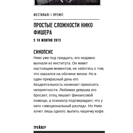
ФЕСТИВАЛІ І ПРЕМІЇ:
ПРОСТЫЕ СЛОЖНОСТИ НИКО
ФИШЕРА
З 10 ЖОВТНЯ 2013
СИНОПСИС
Нико уже под тридцать; его недавно
выгнали из института. Он живет
настоящим моментом, не заботясь о том,
что оказался на обочине жизни. Но в
один прекрасный день его
бездеятельность начинает приносить
неприятности. Любимая девушка его
бросает, отец лишает финансовой
помощи, а психиатр подтверждает, что у
него «эмоциональный разлад». Но Нико
хочет лишь одного: выпить чашечку кофе.
ТРЕЙЛЕР