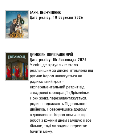
БАРРІ. ПЕС-РЯТІВНИК
Дата релізу: 10 Вересня 2026
ДРІМКВІЛЬ. КОРПОРАЦІЯ МРІЙ
Дата релізу: 05 Листопада 2026
У світі, де віртуальне стало
реальнішим за дійсне, втомлена від
рутини Керол наважується на
радикальний крок –
експериментальний ретрит від
загадкової корпорації «Дрімквіль».
Поки жінка перезавантажується,
родині надсилають її ідеального
двійника. Повернувшись додому
відновленою, Керол помічає, що
робот з кожним днем заміщує її все
більше, тоді як родина перестає
бачити межу.