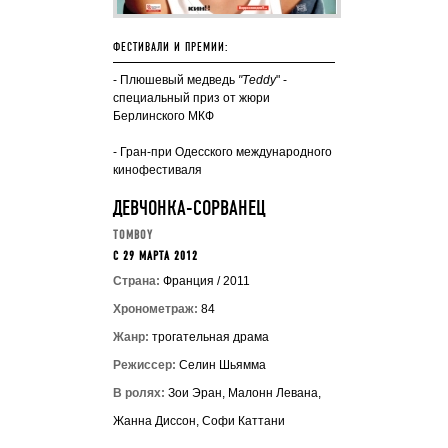
ФЕСТИВАЛИ И ПРЕМИИ:
- Плюшевый медведь
"Тeddy
" -
специальный приз от жюри
Берлинского МКФ
-
Гран-при Одесского международного
кинофестиваля
ДЕВЧОНКА-СОРВАНЕЦ
TOMBOY
C 29 МАРТА 2012
Страна:
Франция / 2011
Хронометраж:
84
Жанр:
трогательная драма
Режиссер:
Селин Шьямма
В ролях:
Зои Эран, Малонн Левана,
Жанна Диссон, Софи Каттани