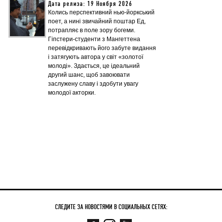
Дата релиза: 19 Ноября 2026
Колись перспективний нью-йоркський
поет, а нині звичайний поштар Ед,
потрапляє в поле зору богеми.
Гіпстери-студенти з Мангеттена
перевідкривають його забуте видання
і затягують автора у світ «золотої
молоді». Здається, це ідеальний
другий шанс, щоб завоювати
заслужену славу і здобути увагу
молодої акторки.
СЛЕДИТЕ ЗА НОВОСТЯМИ В СОЦИАЛЬНЫХ СЕТЯХ: