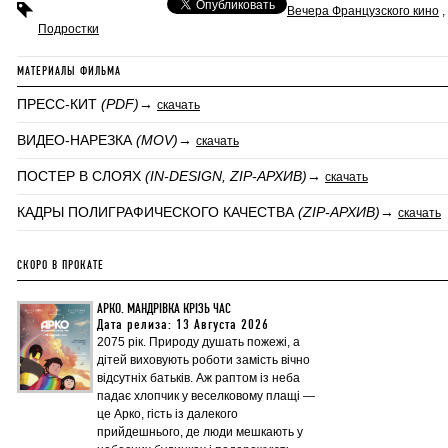
Вечера Французского кино
,
Подростки
МАТЕРИАЛЫ ФИЛЬМА
ПРЕСС-КИТ
(PDF)
→
скачать
ВИДЕО-НАРЕЗКА
(MOV)
→
скачать
ПОСТЕР В СЛОЯХ
(IN-DESIGN, ZIP-АРХИВ)
→
скачать
КАДРЫ ПОЛИГРАФИЧЕСКОГО КАЧЕСТВА
(ZIP-АРХИВ)
→
скачать
СКОРО В ПРОКАТЕ
АРКО. МАНДРІВКА КРІЗЬ ЧАС
Дата релиза: 13 Августа 2026
2075 рік. Природу душать пожежі, а
дітей виховують роботи замість вічно
відсутніх батьків. Аж раптом із неба
падає хлопчик у веселковому плащі —
це Арко, гість із далекого
прийдешнього, де люди мешкають у