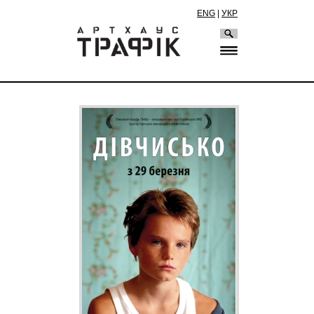
ENG
|
УКР