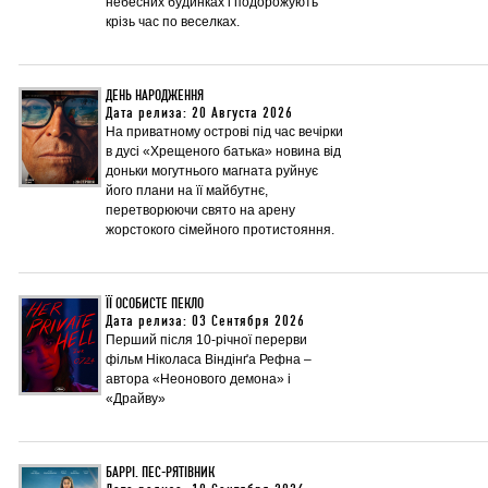
небесних будинках і подорожують
крізь час по веселках.
ДЕНЬ НАРОДЖЕННЯ
Дата релиза: 20 Августа 2026
На приватному острові під час вечірки
в дусі «Хрещеного батька» новина від
доньки могутнього магната руйнує
його плани на її майбутнє,
перетворюючи свято на арену
жорстокого сімейного протистояння.
ЇЇ ОСОБИСТЕ ПЕКЛО
Дата релиза: 03 Сентября 2026
Перший після 10-річної перерви
фільм Ніколаса Віндінґа Рефна –
автора «Неонового демона» і
«Драйву»
БАРРІ. ПЕС-РЯТІВНИК