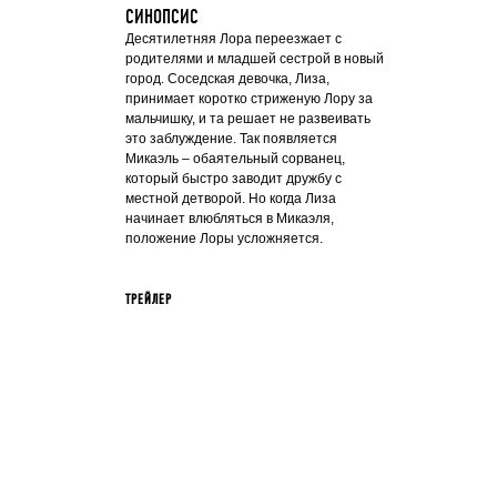
СИНОПСИС
Десятилетняя Лора переезжает с
родителями и младшей сестрой в новый
город. Соседская девочка, Лиза,
принимает коротко стриженую Лору за
мальчишку, и та решает не развеивать
это заблуждение. Так появляется
Микаэль – обаятельный сорванец,
который быстро заводит дружбу с
местной детворой. Но когда Лиза
начинает влюбляться в Микаэля,
положение Лоры усложняется.
ТРЕЙЛЕР