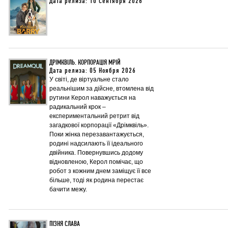
Дата релиза: 10 Сентября 2026
ДРІМКВІЛЬ. КОРПОРАЦІЯ МРІЙ
Дата релиза: 05 Ноября 2026
У світі, де віртуальне стало
реальнішим за дійсне, втомлена від
рутини Керол наважується на
радикальний крок –
експериментальний ретрит від
загадкової корпорації «Дрімквіль».
Поки жінка перезавантажується,
родині надсилають її ідеального
двійника. Повернувшись додому
відновленою, Керол помічає, що
робот з кожним днем заміщує її все
більше, тоді як родина перестає
бачити межу.
ПІЗНЯ СЛАВА