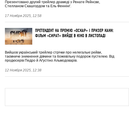
Презентовано другий трейлер драмеді з Ренате Рейнсве,
Стелланом Скашгордом та Ель Феннінґ.
17 Ноября 2025, 12:58
ПРЕТЕНДЕНТ НА ПРЕМІЮ «ОСКАР» І ПРИЗЕР КАНН:
ФІЛЬМ «СИРАТ» ВИЙДЕ В КІНО В ЛИСТОПАДІ
Вийшов український трейлер стрічки про нелегальні рейви,
таємниче зникнення дівчини та божевільну подорож пустелею. Від
продюсерів Педро й Аґустіно Альмодоварів.
12 Ноября 2025, 12:38